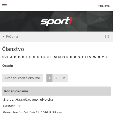
PRIJAVA
Početna
Članstvo
Sva
A
B
C
D
E
F
G
H
I
J
K
L
M
N
O
P
Q
R
S
T
U
V
W
X
Y
Z
Ostalo
Pronađi korisničko ime
1
2
Korisničko ime
Status, Korisničko ime
uNbicha
Postovi
11
Pridružen/a
čet feb 11, 2016 8:38 pm