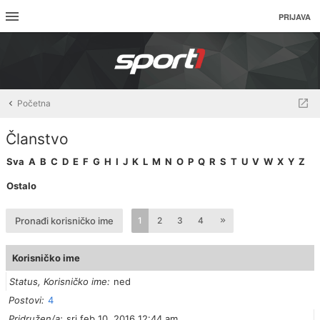
PRIJAVA
Početna
Članstvo
Sva
A
B
C
D
E
F
G
H
I
J
K
L
M
N
O
P
Q
R
S
T
U
V
W
X
Y
Z
Ostalo
Pronađi korisničko ime
1
2
3
4
Korisničko ime
Status, Korisničko ime
ned
Postovi
4
Pridružen/a
sri feb 10, 2016 12:44 am