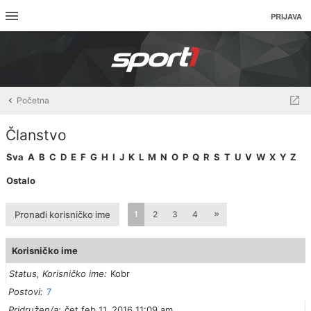
PRIJAVA
Početna
Članstvo
Sva
A
B
C
D
E
F
G
H
I
J
K
L
M
N
O
P
Q
R
S
T
U
V
W
X
Y
Z
Ostalo
Pronađi korisničko ime
1
2
3
4
Korisničko ime
Status, Korisničko ime
Kobr
Postovi
7
Pridružen/a
čet feb 11, 2016 11:09 am