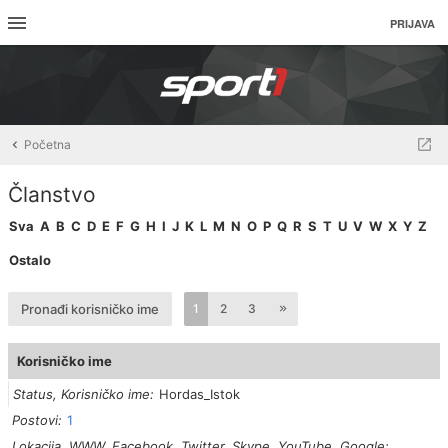
PRIJAVA
Početna
Članstvo
Sva
A
B
C
D
E
F
G
H
I
J
K
L
M
N
O
P
Q
R
S
T
U
V
W
X
Y
Z
Ostalo
Pronađi korisničko ime
1
2
3
Korisničko ime
Status, Korisničko ime
Hordas_Istok
Postovi
1
Lokacija, WWW, Facebook, Twitter, Skype, YouTube, Google