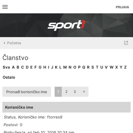
PRIJAVA
Početna
Članstvo
Sva
A
B
C
D
E
F
G
H
I
J
K
L
M
N
O
P
Q
R
S
T
U
V
W
X
Y
Z
Ostalo
Pronađi korisničko ime
1
2
3
Korisničko ime
Status, Korisničko ime
ftorres9
Postovi
0
Pridružen/a
sri feb 10, 2016 10:34 pm