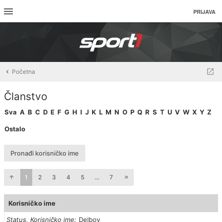
PRIJAVA
Početna
Članstvo
Sva
A
B
C
D
E
F
G
H
I
J
K
L
M
N
O
P
Q
R
S
T
U
V
W
X
Y
Z
Ostalo
Pronađi korisničko ime
1
2
3
4
5
...
7
Korisničko ime
Status, Korisničko ime
Delboy