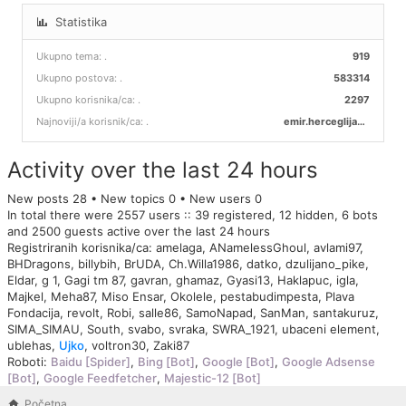
Statistika
Ukupno tema:
.
919
Ukupno postova:
.
583314
Ukupno korisnika/ca:
.
2297
Najnoviji/a korisnik/ca:
.
emir.herceglija00
Activity over the last 24 hours
New posts 28 • New topics 0 • New users 0
In total there were 2557 users :: 39 registered, 12 hidden, 6 bots
and 2500 guests active over the last 24 hours
Registriranih korisnika/ca:
amelaga
,
ANamelessGhoul
,
avlami97
,
BHDragons
,
billybih
,
BrUDA
,
Ch.Willa1986
,
datko
,
dzulijano_pike
,
Eldar
,
g 1
,
Gagi tm 87
,
gavran
,
ghamaz
,
Gyasi13
,
Haklapuc
,
igla
,
Majkel
,
Meha87
,
Miso Ensar
,
Okolele
,
pestabudimpesta
,
Plava
Fondacija
,
revolt
,
Robi
,
salle86
,
SamoNapad
,
SanMan
,
santakuruz
,
SIMA_SIMAU
,
South
,
svabo
,
svraka
,
SWRA_1921
,
ubaceni element
,
ublehas
,
Ujko
,
voltron30
,
Zaki87
Roboti:
Baidu [Spider]
,
Bing [Bot]
,
Google [Bot]
,
Google Adsense
[Bot]
,
Google Feedfetcher
,
Majestic-12 [Bot]
Početna