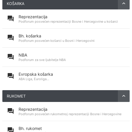
KOŠARKA
Reprezentacija
Podforum posvećen reprezentaciji Bosne i Hercegovine u košarci
Bh. košarka
Podforum posvećen košarci u Bosni i Hercegovini
NBA
Podforum za sve ljubitelje NBA
Evropska košarka
ABA Liga, Euroliga...
RUKOMET
Reprezentacija
Podforum posvećen rukometnoj reprezentaciji Bosne i Hercegovine
Bh. rukomet