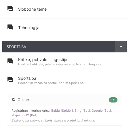
Slobodne teme
Tehnologija
SPORT1.BA
Kritike, pohvale i sugestije
Hvalite, kritikujte, pitajte, odgovarajte, tu smo zbog vas...
Sport1.ba
Podforum vezan za portal i forum Sport1.ba
Online
571
Registriranih korisnika/ca:
Baidu [Spider]
,
Bing [Bot]
,
Google [Bot]
,
Majestic-12 [Bot]
Bazirano na aktivnosti korisnika/ca u proteklih 5 minuta.