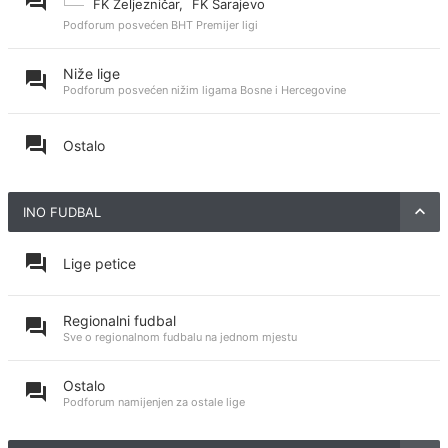
FK Željezničar
,
FK Sarajevo
Podforum posvećen BHT Premijer ligi
Niže lige
Podforum posvećen nižim ligama Bosne i Hercegovine
Ostalo
INO FUDBAL
Lige petice
Regionalni fudbal
Sve o regionalnom fudbalu na jednom mjestu
Ostalo
Podforum namijenjen za ostale lige