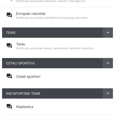
Podforum posvećen rukometu u Bosni i Hercegovini
Evropski rukomet
Podforum posvećen ljubiteljima Evropskog rukometa
TENIS
Tenis
Podforum posvećen tenisu, teniserima i teniskim turnirima
OSTALI SPORTOVI
Ostali sportovi
(NE)SPORTSKE TEME
Kladionica