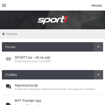
PRIJAVA
Početna
Forumi
SPORT1.ba - Idi na sajt
Preusmjereno puta:
1,231,845
FUDBAL
Reprezentacija
Podforum namijenjen reprezentaciji Bosne i Hercegovine u fudbalu
BHT Premijer liga