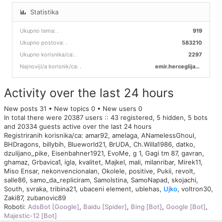
Statistika
Ukupno tema:
.
919
Ukupno postova:
.
583210
Ukupno korisnika/ca:
.
2297
Najnoviji/a korisnik/ca:
.
emir.herceglija00
Activity over the last 24 hours
New posts 31 • New topics 0 • New users 0
In total there were 20387 users :: 43 registered, 5 hidden, 5 bots
and 20334 guests active over the last 24 hours
Registriranih korisnika/ca:
amar92
,
amelaga
,
ANamelessGhoul
,
BHDragons
,
billybih
,
Blueworld21
,
BrUDA
,
Ch.Willa1986
,
datko
,
dzulijano_pike
,
Eisenbahner1921
,
EvoMe
,
g 1
,
Gagi tm 87
,
gavran
,
ghamaz
,
Grbavica1
,
igla
,
kvalitet
,
Majkel
,
mali
,
milanribar
,
Mirek11
,
Miso Ensar
,
nekonvencionalan
,
Okolele
,
positive
,
Pukii
,
revolt
,
salle86
,
samo_da_repliciram
,
SamoIstina
,
SamoNapad
,
skojachi
,
South
,
svraka
,
tribina21
,
ubaceni element
,
ublehas
,
Ujko
,
voltron30
,
Zaki87
,
zubanovic89
Roboti:
AdsBot [Google]
,
Baidu [Spider]
,
Bing [Bot]
,
Google [Bot]
,
Majestic-12 [Bot]