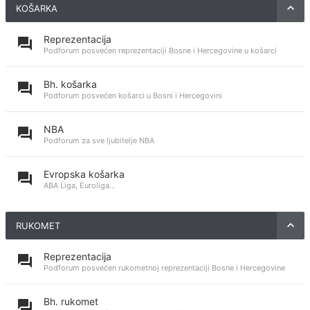
KOŠARKA
Reprezentacija
Podforum posvećen reprezentaciji Bosne i Hercegovine u košarci
Bh. košarka
Podforum posvećen košarci u Bosni i Hercegovini
NBA
Podforum za sve ljubitelje NBA
Evropska košarka
ABA Liga, Euroliga...
RUKOMET
Reprezentacija
Podforum posvećen rukometnoj reprezentaciji Bosne i Hercegovine
Bh. rukomet