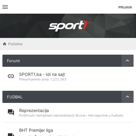
PRIJAVA
Početna
Forumi
SPORT1.ba - Idi na sajt
Preusmjereno puta:
1,222,563
FUDBAL
Reprezentacija
Podforum namijenjen reprezentaciji Bosne i Hercegovine u fudbalu
BHT Premijer liga