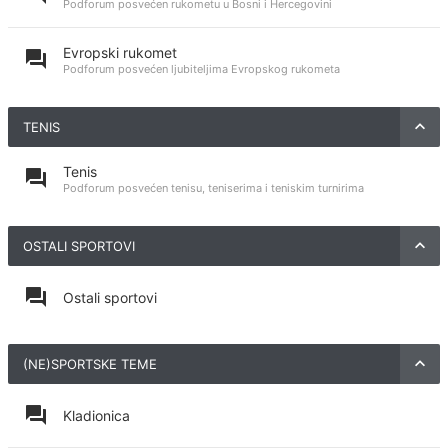
Podforum posvećen rukometu u Bosni i Hercegovini
Evropski rukomet
Podforum posvećen ljubiteljima Evropskog rukometa
TENIS
Tenis
Podforum posvećen tenisu, teniserima i teniskim turnirima
OSTALI SPORTOVI
Ostali sportovi
(NE)SPORTSKE TEME
Kladionica