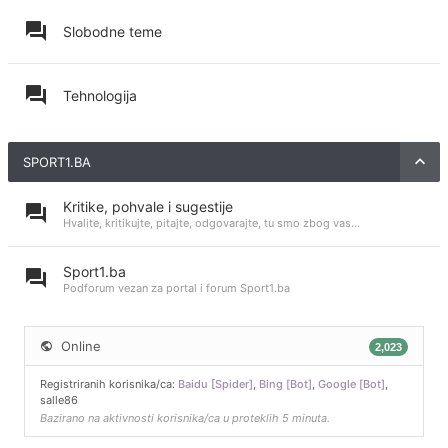
Slobodne teme
Tehnologija
SPORT1.BA
Kritike, pohvale i sugestije
Hvalite, kritikujte, pitajte, odgovarajte, tu smo zbog vas...
Sport1.ba
Podforum vezan za portal i forum Sport1.ba
Online
2,023
Registriranih korisnika/ca:
Baidu [Spider]
,
Bing [Bot]
,
Google [Bot]
,
salle86
Bazirano na aktivnosti korisnika/ca u proteklih 5 minuta.