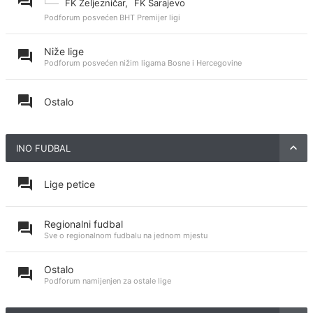
FK Željezničar
,
FK Sarajevo
Podforum posvećen BHT Premijer ligi
Niže lige
Podforum posvećen nižim ligama Bosne i Hercegovine
Ostalo
INO FUDBAL
Lige petice
Regionalni fudbal
Sve o regionalnom fudbalu na jednom mjestu
Ostalo
Podforum namijenjen za ostale lige