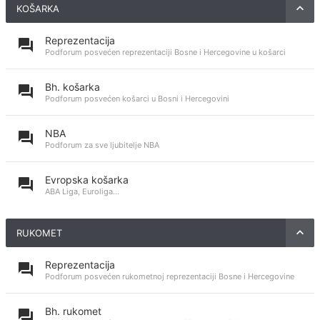
KOŠARKA
Reprezentacija
Podforum posvećen reprezentaciji Bosne i Hercegovine u košarci
Bh. košarka
Podforum posvećen košarci u Bosni i Hercegovini
NBA
Podforum za sve ljubitelje NBA
Evropska košarka
ABA Liga, Euroliga...
RUKOMET
Reprezentacija
Podforum posvećen rukometnoj reprezentaciji Bosne i Hercegovine
Bh. rukomet