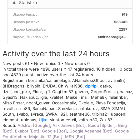
Statistika
Ukupno tema:
.
919
Ukupno postova:
.
583306
Ukupno korisnika/ca:
.
2297
Najnoviji/a korisnik/ca:
.
emir.herceglija00
Activity over the last 24 hours
New posts 61 • New topics 0 • New users 0
In total there were 4896 users :: 47 registered, 10 hidden, 10 bots
and 4829 guests active over the last 24 hours
Registriranih korisnika/ca:
amelaga
,
ANamelessGhoul
,
avlami97
,
BHDragons
,
billybih
,
BrUDA
,
Ch.Willa1986
,
cipiripi
,
datko
,
dzulijano_pike
,
Eldar
,
g 1
,
Gagi tm 87
,
gavran
,
GegenPress
,
ghamaz
,
Gyasi13
,
Haklapuc
,
igla
,
kvalitet
,
Majkel
,
mali
,
Meha87
,
milanribar
,
Miso Ensar
,
nocni_cuvar
,
Occasionally
,
Okolele
,
Plava Fondacija
,
revolt
,
salle86
,
SamoNapad
,
SanMan
,
santakuruz
,
SIMA_SIMAU
,
South
,
svabo
,
svraka
,
SWRA_1921
,
teatrale36
,
tribina21
,
ubaceni
element
,
ublehas
,
Ujko
,
vinston.cercil
,
voltron30
,
Zaki87
Roboti:
AdsBot [Google]
,
Ask Jeeves [Bot]
,
Baidu [Spider]
,
Bing
[Bot]
,
Exabot [Bot]
,
Google [Bot]
,
Google Adsense [Bot]
,
Google
Feedfetcher
,
Majestic-12 [Bot]
,
MSN [Bot]