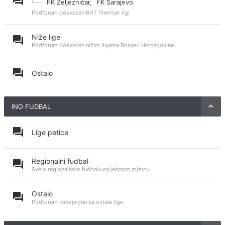
FK Željezničar
,
FK Sarajevo
Podforum posvećen BHT Premijer ligi
Niže lige
Podforum posvećen nižim ligama Bosne i Hercegovine
Ostalo
INO FUDBAL
Lige petice
Regionalni fudbal
Sve o regionalnom fudbalu na jednom mjestu
Ostalo
Podforum namijenjen za ostale lige