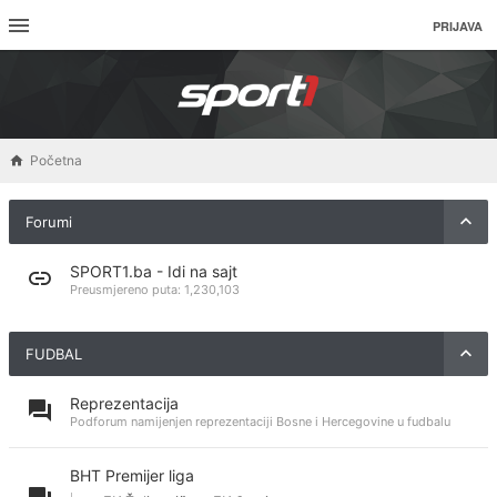
PRIJAVA
Početna
Forumi
SPORT1.ba - Idi na sajt
Preusmjereno puta:
1,230,103
FUDBAL
Reprezentacija
Podforum namijenjen reprezentaciji Bosne i Hercegovine u fudbalu
BHT Premijer liga