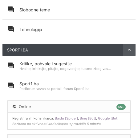
Slobodne teme
Tehnologija
SPORT1.BA
Kritike, pohvale i sugestije
Hvalite, kritikujte, pitajte, odgovarajte, tu smo zbog vas...
Sport1.ba
Podforum vezan za portal i forum Sport1.ba
Online
651
Registriranih korisnika/ca:
Baidu [Spider]
,
Bing [Bot]
,
Google [Bot]
Bazirano na aktivnosti korisnika/ca u proteklih 5 minuta.