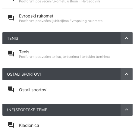
Podforum posvećen rukometu u Bosni i Hercegovini
Evropski rukomet
Podforum posvećen ljubiteljima Evropskog rukometa
TENIS
Tenis
Podforum posvećen tenisu, teniserima i teniskim turnirima
OSTALI SPORTOVI
Ostali sportovi
(NE)SPORTSKE TEME
Kladionica