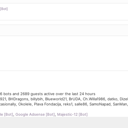
[Bot]
, 6 bots and 2689 guests active over the last 24 hours
921
,
BHDragons
,
billybih
,
Blueworld21
,
BrUDA
,
Ch.Willa1986
,
datko
,
Dize
asionally
,
Okolele
,
Plava Fondacija
,
reks1
,
salle86
,
SamoNapad
,
SanMan
e [Bot]
,
Google Adsense [Bot]
,
Majestic-12 [Bot]