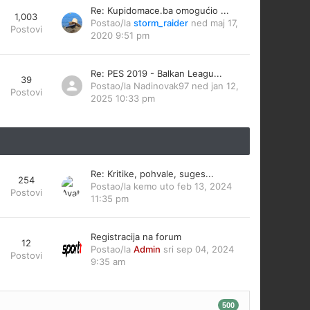
Re: Kupidomace.ba omogućio ...
1,003
Postao/la
storm_raider
ned maj 17,
Postovi
2020 9:51 pm
Re: PES 2019 - Balkan Leagu...
39
Postao/la
Nadinovak97
ned jan 12,
Postovi
2025 10:33 pm
Re: Kritike, pohvale, suges...
254
Postao/la
kemo
uto feb 13, 2024
Postovi
11:35 pm
Registracija na forum
12
Postao/la
Admin
sri sep 04, 2024
Postovi
9:35 am
500