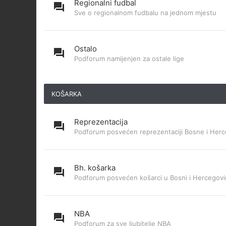
Regionalni fudbal
Sve o regionalnom fudbalu na jednom mjestu
Ostalo
Podforum namijenjen za ostale lige
KOŠARKA
Reprezentacija
Podforum posvećen reprezentaciji Bosne i Herc
Bh. košarka
Podforum posvećen košarci u Bosni i Hercegovi
NBA
Podforum za sve ljubitelje NBA