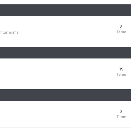
8
Teme
 turnirima
19
Teme
3
Teme