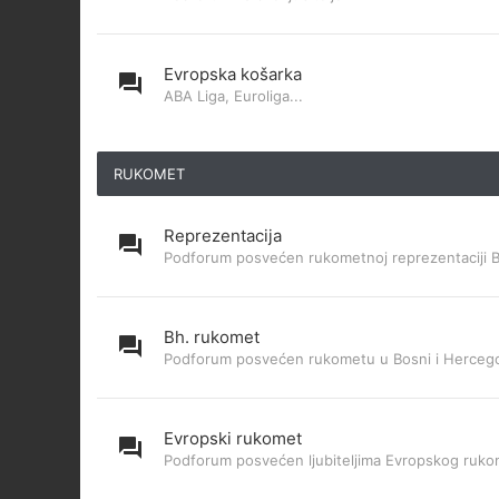
Evropska košarka
ABA Liga, Euroliga...
RUKOMET
Reprezentacija
Podforum posvećen rukometnoj reprezentaciji 
Bh. rukomet
Podforum posvećen rukometu u Bosni i Hercego
Evropski rukomet
Podforum posvećen ljubiteljima Evropskog ruk