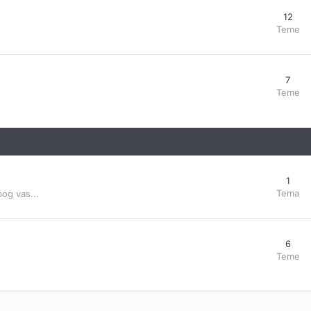
12
Teme
7
Teme
1
Tema
bog vas...
6
Teme