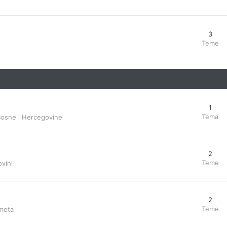
3
Teme
1
Tema
Bosne i Hercegovine
2
Teme
vini
2
Teme
ometa