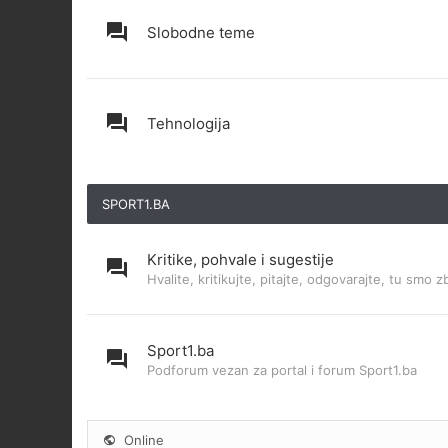
Slobodne teme
Tehnologija
SPORT1.BA
Kritike, pohvale i sugestije
Hvalite, kritikujte, pitajte, odgovarajte, tu smo z
Sport1.ba
Podforum vezan za portal i forum Sport1.ba
Online