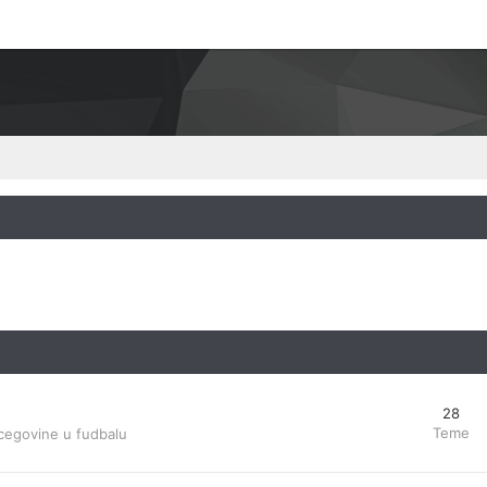
28
Teme
cegovine u fudbalu