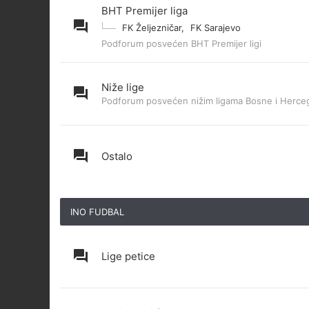
BHT Premijer liga
FK Željezničar
,
FK Sarajevo
Podforum posvećen BHT Premijer ligi
Niže lige
Podforum posvećen nižim ligama Bosne i Herce
Ostalo
INO FUDBAL
Lige petice