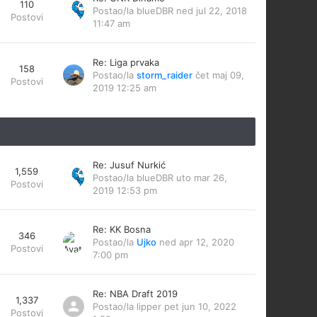
110
Postao/la
blueDBR
ned jul 22, 2018
Postovi
11:47 am
Re: Liga prvaka
158
Postao/la
storm_raider
čet maj 09,
Postovi
2019 12:25 am
Re: Jusuf Nurkić
1,559
Postao/la
blueDBR
uto mar 26,
Postovi
2019 12:53 pm
Re: KK Bosna
346
Postao/la
Ujko
ned apr 12, 2020
Postovi
7:00 pm
Re: NBA Draft 2019
1,337
Postao/la
lipper
pet jun 10, 2022
Postovi