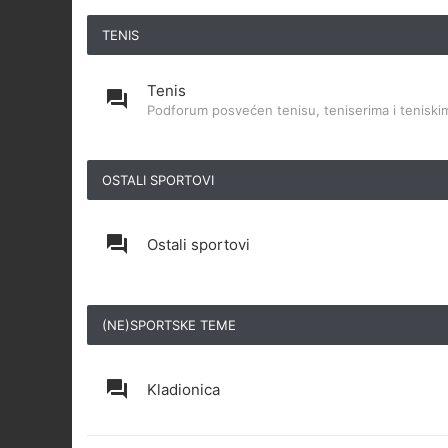
TENIS
Tenis
Podforum posvećen tenisu, teniserima i teniskim
OSTALI SPORTOVI
Ostali sportovi
(NE)SPORTSKE TEME
Kladionica