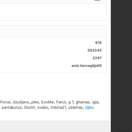
919
583243
2297
emir.herceglija00
lForce
,
dzulijano_pike
,
EvoMe
,
Fanzi
,
g 1
,
ghamaz
,
igla
,
,
santakuruz
,
South
,
svabo
,
tribina21
,
ublehas
,
Ujko
,