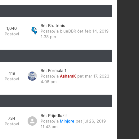
Re: Bh. tenis
1,040
Postao/la
blueDBR
čet feb 14, 2019
Postovi
1:38 pm
Re: Formula 1
419
Postao/la
AsharaK
pet mar 17, 2023
Postovi
4:06 pm
Re: Prijedlozi!
734
Postao/la
Minjore
pet jul 26, 2019
Postovi
11:43 am