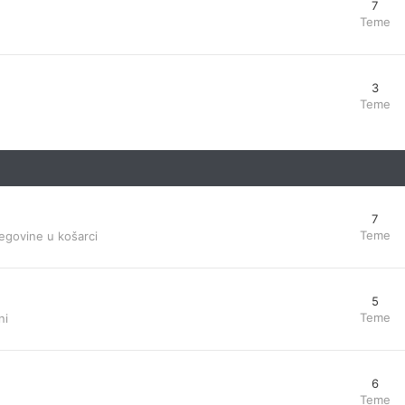
7
Teme
3
Teme
7
Teme
egovine u košarci
5
Teme
ni
6
Teme