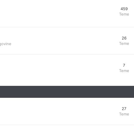
459
Teme
26
Teme
govine
7
Teme
27
Teme