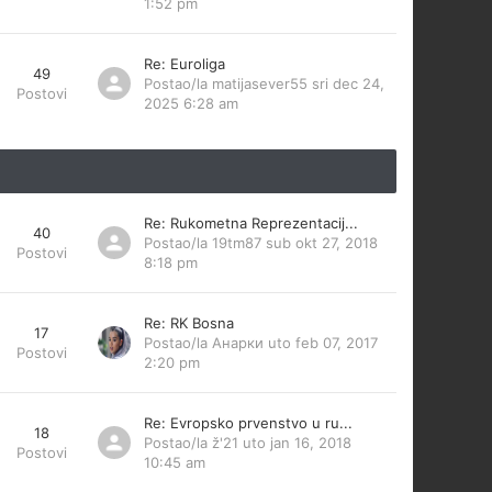
1:52 pm
Re: Euroliga
49
Postao/la
matijasever55
sri dec 24,
Postovi
2025 6:28 am
Re: Rukometna Reprezentacij...
40
Postao/la
19tm87
sub okt 27, 2018
Postovi
8:18 pm
Re: RK Bosna
17
Postao/la
Анарки
uto feb 07, 2017
Postovi
2:20 pm
Re: Evropsko prvenstvo u ru...
18
Postao/la
ž'21
uto jan 16, 2018
Postovi
10:45 am