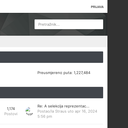
PRIJAVA
Pretražnik...
Preusmjereno puta:
1,227,484
Re: A selekcija reprezentac...
1,174
Postao/la
Straus
uto apr 16, 2024
Postovi
5:56 pm