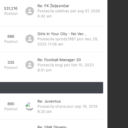
Re: FK Željezničar
531,216
Postao/la
ublehas
pet avg 07, 2026
Postovi
6:42 am
Girls In Your City - No Ver...
686
Postao/la
sprodz1987
pon dec 29,
Postovi
2025 11:08 am
Re: Football Manager 20
335
Postao/la
bogi
pet feb 10, 2023
Postovi
8:51 pm
Re: Juventus
890
Postao/la
shzna
pon sep 16, 2019
Postovi
8:20 am
Re: GNK Dinamo