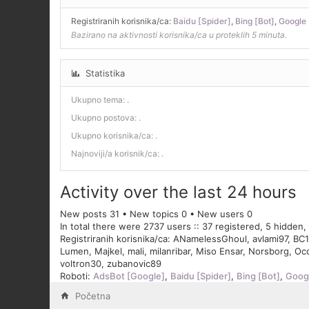
Registriranih korisnika/ca:
Baidu [Spider]
,
Bing [Bot]
,
Google 
Bazirano na aktivnosti korisnika/ca u proteklih 5 minuta.
Statistika
Ukupno tema:
.
Ukupno postova:
.
Ukupno korisnika/ca:
.
Najnoviji/a korisnik/ca:
.
Activity over the last 24 hours
New posts 31 • New topics 0 • New users 0
In total there were 2737 users :: 37 registered, 5 hidden
Registriranih korisnika/ca:
ANamelessGhoul
,
avlami97
,
BC1
Lumen
,
Majkel
,
mali
,
milanribar
,
Miso Ensar
,
Norsborg
,
Occ
voltron30
,
zubanovic89
Roboti:
AdsBot [Google]
,
Baidu [Spider]
,
Bing [Bot]
,
Googl
Početna