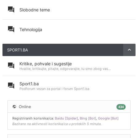
Slobodne teme
Tehnologija
SPORT1.BA
Kritike, pohvale i sugestije
Hvalite, kritikujte, pitajte, odgovarajte, tu smo zbog vas...
Sport1.ba
Podforum vezan za portal i forum Sport1.ba
Online
434
Registriranih korisnika/ca:
Baidu [Spider]
,
Bing [Bot]
,
Google [Bot]
Bazirano na aktivnosti korisnika/ca u proteklih 5 minuta.