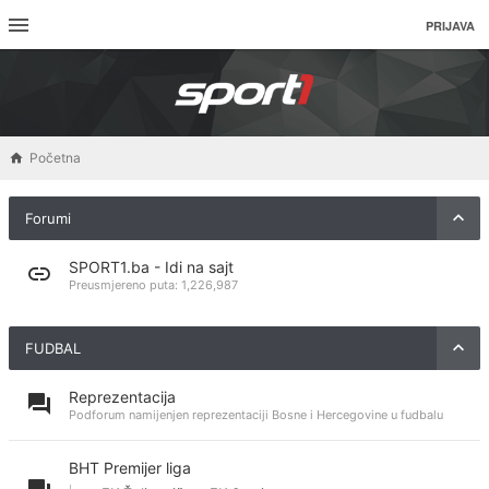
PRIJAVA
Početna
Forumi
SPORT1.ba - Idi na sajt
Preusmjereno puta:
1,226,987
FUDBAL
Reprezentacija
Podforum namijenjen reprezentaciji Bosne i Hercegovine u fudbalu
BHT Premijer liga