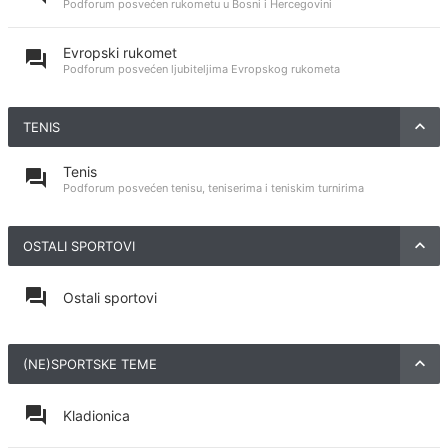
Podforum posvećen rukometu u Bosni i Hercegovini
Evropski rukomet
Podforum posvećen ljubiteljima Evropskog rukometa
TENIS
Tenis
Podforum posvećen tenisu, teniserima i teniskim turnirima
OSTALI SPORTOVI
Ostali sportovi
(NE)SPORTSKE TEME
Kladionica