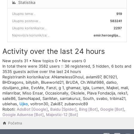
Statistika
Ukupno tema:
.
919
Ukupno postova:
.
583241
Ukupno korisnika/ca:
.
2297
Najnoviji/a korisnik/ca:
.
emir.herceglija00
Activity over the last 24 hours
New posts 31 • New topics 0 • New users 0
In total there were 3582 users :: 36 registered, 5 hidden, 6 bots and
3535 guests active over the last 24 hours
Registriranih korisnika/ca:
ANamelessGhoul
,
avlami97
,
BC1921
,
BHDragons
,
billybih
,
Blueworld21
,
BrUDA
,
Ch.Willa1986
,
datko
,
dzulijano_pike
,
EvoMe
,
Fanzi
,
g 1
,
ghamaz
,
igla
,
Lumen
,
Majkel
,
mali
,
milanribar
,
Miso Ensar
,
Occasionally
,
Okolele
,
Plava Fondacija
,
reks1
,
salle86
,
SamoNapad
,
SanMan
,
santakuruz
,
South
,
svabo
,
tribina21
,
ublehas
,
Ujko
,
voltron30
,
Zaki87
,
zubanovic89
Roboti:
AdsBot [Google]
,
Baidu [Spider]
,
Bing [Bot]
,
Google [Bot]
,
Google Adsense [Bot]
,
Majestic-12 [Bot]
Početna