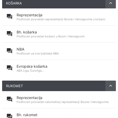
KOŠARKA
Reprezentacija
Podforum posvećen reprezentaciji Bosne i Hercegovine u košarci
Bh. košarka
Podforum posvećen košarci u Bosni i Hercegovini
NBA
Podforum za sve ljubitelje NBA
Evropska košarka
ABA Liga, Euroliga...
RUKOMET
Reprezentacija
Podforum posvećen rukometnoj reprezentaciji Bosne i Hercegovine
Bh. rukomet