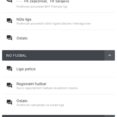
FK Željezničar
,
FK Sarajevo
Podforum posvećen BHT Premijer ligi
Niže lige
Podforum posvećen nižim ligama Bosne i Hercegovine
Ostalo
INO FUDBAL
Lige petice
Regionalni fudbal
Sve o regionalnom fudbalu na jednom mjestu
Ostalo
Podforum namijenjen za ostale lige