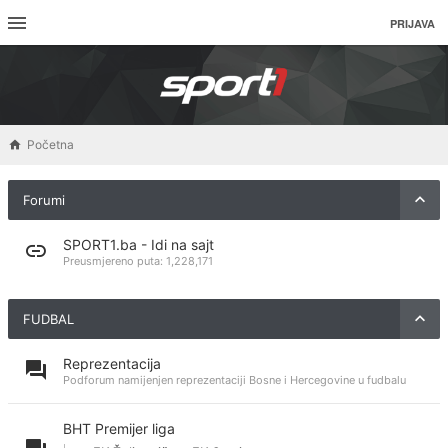
PRIJAVA
Početna
Forumi
SPORT1.ba - Idi na sajt
Preusmjereno puta:
1,228,171
FUDBAL
Reprezentacija
Podforum namijenjen reprezentaciji Bosne i Hercegovine u fudbalu
BHT Premijer liga