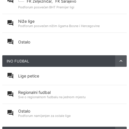
FK Željezničar
,
FK Sarajevo
Podforum posvećen BHT Premijer ligi
Niže lige
Podforum posvećen nižim ligama Bosne i Hercegovine
Ostalo
INO FUDBAL
Lige petice
Regionalni fudbal
Sve o regionalnom fudbalu na jednom mjestu
Ostalo
Podforum namijenjen za ostale lige