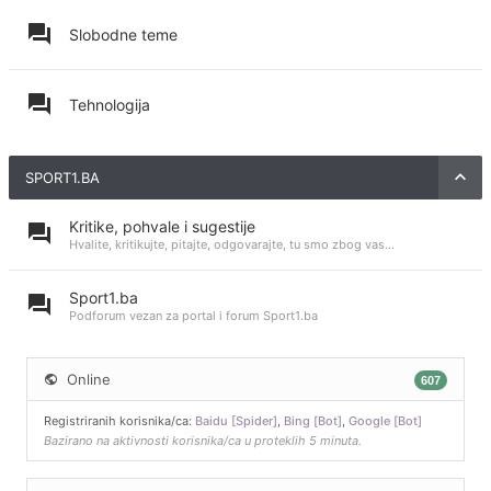
Slobodne teme
Tehnologija
SPORT1.BA
Kritike, pohvale i sugestije
Hvalite, kritikujte, pitajte, odgovarajte, tu smo zbog vas...
Sport1.ba
Podforum vezan za portal i forum Sport1.ba
Online
607
Registriranih korisnika/ca:
Baidu [Spider]
,
Bing [Bot]
,
Google [Bot]
Bazirano na aktivnosti korisnika/ca u proteklih 5 minuta.