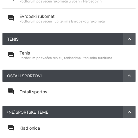
Podforum posvećen rukometu u Bosni i Hercegovini
Evropski rukomet
Podforum posvećen ljubiteljima Evropskog rukometa
TENIS
Tenis
Podforum posvećen tenisu, teniserima i teniskim turnirima
OSTALI SPORTOVI
Ostali sportovi
(NE)SPORTSKE TEME
Kladionica