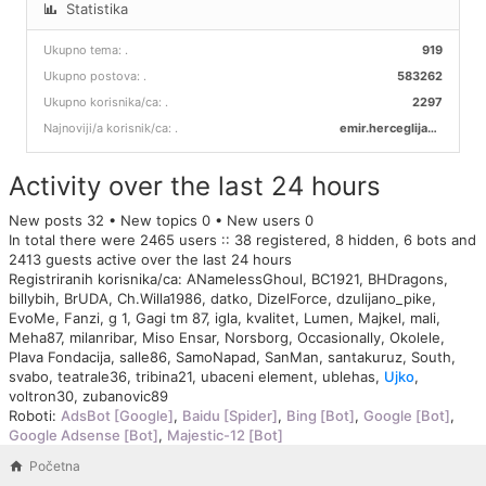
Statistika
Ukupno tema:
.
919
Ukupno postova:
.
583262
Ukupno korisnika/ca:
.
2297
Najnoviji/a korisnik/ca:
.
emir.herceglija00
Activity over the last 24 hours
New posts 32 • New topics 0 • New users 0
In total there were 2465 users :: 38 registered, 8 hidden, 6 bots and
2413 guests active over the last 24 hours
Registriranih korisnika/ca:
ANamelessGhoul
,
BC1921
,
BHDragons
,
billybih
,
BrUDA
,
Ch.Willa1986
,
datko
,
DizelForce
,
dzulijano_pike
,
EvoMe
,
Fanzi
,
g 1
,
Gagi tm 87
,
igla
,
kvalitet
,
Lumen
,
Majkel
,
mali
,
Meha87
,
milanribar
,
Miso Ensar
,
Norsborg
,
Occasionally
,
Okolele
,
Plava Fondacija
,
salle86
,
SamoNapad
,
SanMan
,
santakuruz
,
South
,
svabo
,
teatrale36
,
tribina21
,
ubaceni element
,
ublehas
,
Ujko
,
voltron30
,
zubanovic89
Roboti:
AdsBot [Google]
,
Baidu [Spider]
,
Bing [Bot]
,
Google [Bot]
,
Google Adsense [Bot]
,
Majestic-12 [Bot]
Početna