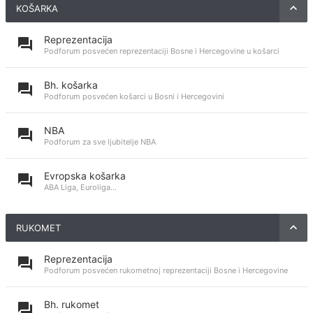
KOŠARKA
Reprezentacija
Podforum posvećen reprezentaciji Bosne i Hercegovine u košarci
Bh. košarka
Podforum posvećen košarci u Bosni i Hercegovini
NBA
Podforum za sve ljubitelje NBA
Evropska košarka
ABA Liga, Euroliga...
RUKOMET
Reprezentacija
Podforum posvećen rukometnoj reprezentaciji Bosne i Hercegovine
Bh. rukomet