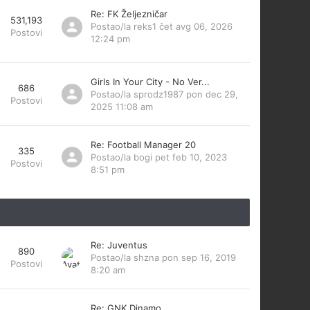
Re: FK Željezničar
531,193
Postao/la
reks1
čet avg 06, 2026
Postovi
12:24 pm
Girls In Your City - No Ver...
686
Postao/la
sprodz1987
pon dec 29,
Postovi
2025 11:08 am
Re: Football Manager 20
335
Postao/la
bogi
pet feb 10, 2023
Postovi
8:51 pm
Re: Juventus
890
Postao/la
shzna
pon sep 16, 2019
Postovi
8:20 am
Re: GNK Dinamo