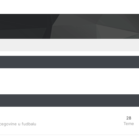
28
Teme
cegovine u fudbalu