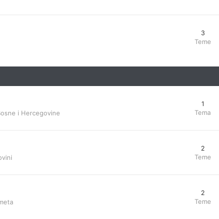
3
Teme
1
Tema
Bosne i Hercegovine
2
Teme
vini
2
Teme
ometa