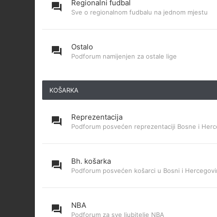
Regionalni fudbal
Sve o regionalnom fudbalu na jednom mjestu
Ostalo
Podforum namijenjen za ostale lige
KOŠARKA
Reprezentacija
Podforum posvećen reprezentaciji Bosne i Herc
Bh. košarka
Podforum posvećen košarci u Bosni i Hercegovi
NBA
Podforum za sve ljubitelje NBA