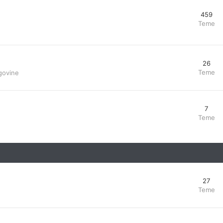
459
Teme
26
Teme
govine
7
Teme
27
Teme