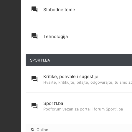
Slobodne teme
Tehnologija
SPORT1.BA
Kritike, pohvale i sugestije
Hvalite, kritikujte, pitajte, odgovarajte, tu smo z
Sport1.ba
Podforum vezan za portal i forum Sport1.ba
Online