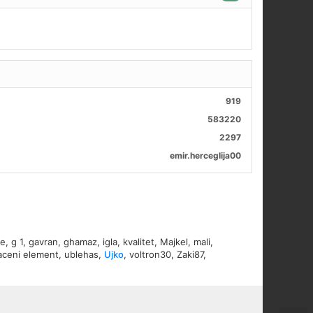
919
583220
2297
emir.herceglija00
ke
,
g 1
,
gavran
,
ghamaz
,
igla
,
kvalitet
,
Majkel
,
mali
,
aceni element
,
ublehas
,
Ujko
,
voltron30
,
Zaki87
,