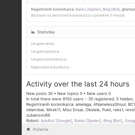
Registriranih korisnika/ca:
Baidu [Spider]
,
Bing [Bot]
,
ghama
Bazirano na aktivnosti korisnika/ca u proteklih 5 minuta.
Statistika
Ukupno tema:
.
Ukupno postova:
.
Ukupno korisnika/ca:
.
Najnoviji/a korisnik/ca:
.
Activity over the last 24 hours
New posts 30 • New topics 0 • New users 0
In total there were 9150 users :: 35 registered, 5 hidden
Registriranih korisnika/ca:
amelaga
,
ANamelessGhoul
,
BC1
milanribar
,
Mirek11
,
Miso Ensar
,
Okolele
,
Pukii
,
reks1
,
revol
zubanovic89
Roboti:
AdsBot [Google]
,
Baidu [Spider]
,
Bing [Bot]
,
Googl
Početna