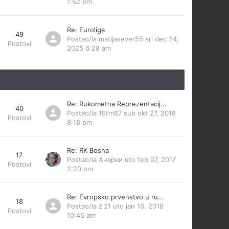
1:52 pm
Re: Euroliga
49
Postao/la
matijasever55
sri dec 24,
Postovi
2025 6:28 am
Re: Rukometna Reprezentacij...
40
Postao/la
19tm87
sub okt 27, 2018
Postovi
8:18 pm
Re: RK Bosna
17
Postao/la
Анарки
uto feb 07, 2017
Postovi
2:20 pm
Re: Evropsko prvenstvo u ru...
18
Postao/la
ž'21
uto jan 16, 2018
Postovi
10:45 am