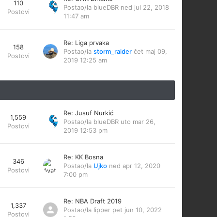
110
Postao/la
blueDBR
ned jul 22, 2018
Postovi
11:47 am
Re: Liga prvaka
158
Postao/la
storm_raider
čet maj 09,
Postovi
2019 12:25 am
Re: Jusuf Nurkić
1,559
Postao/la
blueDBR
uto mar 26,
Postovi
2019 12:53 pm
Re: KK Bosna
346
Postao/la
Ujko
ned apr 12, 2020
Postovi
7:00 pm
Re: NBA Draft 2019
1,337
Postao/la
lipper
pet jun 10, 2022
Postovi