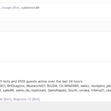
z
,
Google [Bot]
,
zubanovic89
, 5 bots and 9105 guests active over the last 24 hours
921
,
BHDragons
,
Blueworld21
,
BrUDA
,
Ch.Willa1986
,
datko
,
dzulijano_pi
t
,
salle86
,
samo_da_repliciram
,
SamoNapad
,
South
,
svraka
,
tribina21
,
ub
e [Bot]
,
Majestic-12 [Bot]