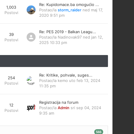
Re: Kupidomace.ba omogućio ...
1,003
Postao/la
storm_raider
ned maj 17,
Postovi
2020 9:51 pm
Re: PES 2019 - Balkan Leagu...
39
Postao/la
Nadinovak97
ned jan 12,
Postovi
2025 10:33 pm
Re: Kritike, pohvale, suges...
254
Postao/la
kemo
uto feb 13, 2024
Postovi
11:35 pm
Registracija na forum
12
Postao/la
Admin
sri sep 04, 2024
Postovi
9:35 am
566