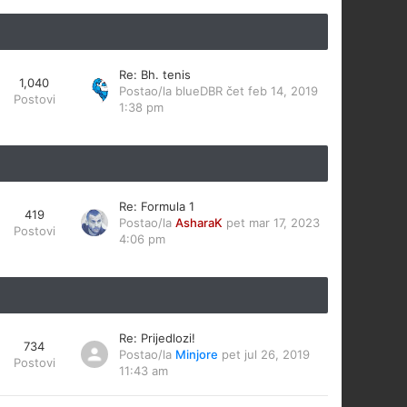
Re: Bh. tenis
1,040
Postao/la
blueDBR
čet feb 14, 2019
Postovi
1:38 pm
Re: Formula 1
419
Postao/la
AsharaK
pet mar 17, 2023
Postovi
4:06 pm
Re: Prijedlozi!
734
Postao/la
Minjore
pet jul 26, 2019
Postovi
11:43 am