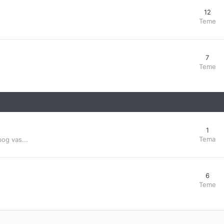
12
Teme
7
Teme
1
Tema
bog vas...
6
Teme