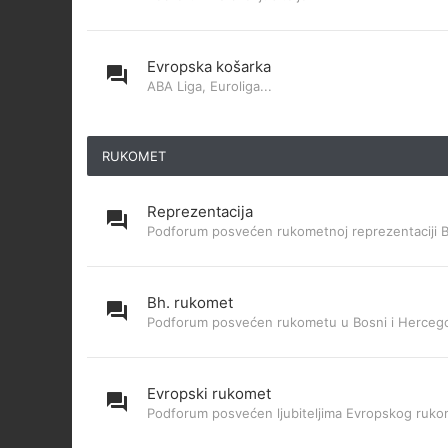
Evropska košarka
ABA Liga, Euroliga...
RUKOMET
Reprezentacija
Podforum posvećen rukometnoj reprezentaciji 
Bh. rukomet
Podforum posvećen rukometu u Bosni i Hercego
Evropski rukomet
Podforum posvećen ljubiteljima Evropskog ruk