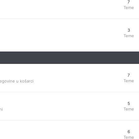
7
Teme
3
Teme
7
Teme
egovine u košarci
5
Teme
ni
6
Teme