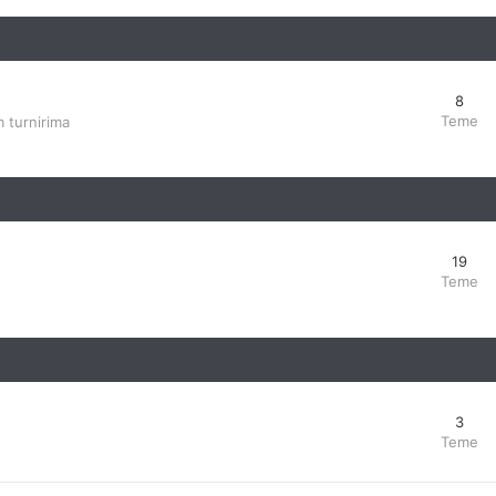
8
Teme
 turnirima
19
Teme
3
Teme