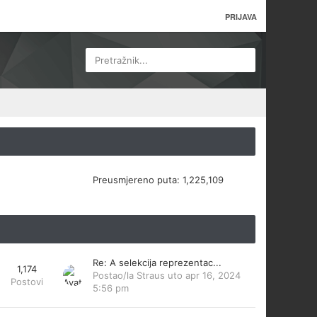
PRIJAVA
Pretražnik...
Preusmjereno puta:
1,225,109
Re: A selekcija reprezentac...
1,174
Postao/la
Straus
uto apr 16, 2024
Postovi
5:56 pm