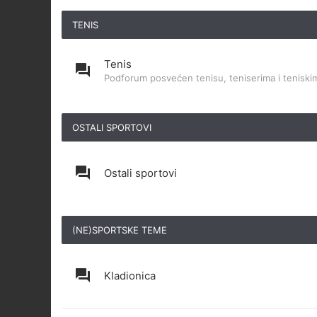
TENIS
Tenis
Podforum posvećen tenisu, teniserima i teniskim
OSTALI SPORTOVI
Ostali sportovi
(NE)SPORTSKE TEME
Kladionica