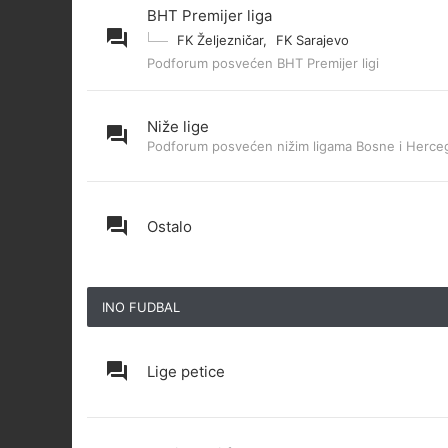
BHT Premijer liga
FK Željezničar
,
FK Sarajevo
Podforum posvećen BHT Premijer ligi
Niže lige
Podforum posvećen nižim ligama Bosne i Herce
Ostalo
INO FUDBAL
Lige petice