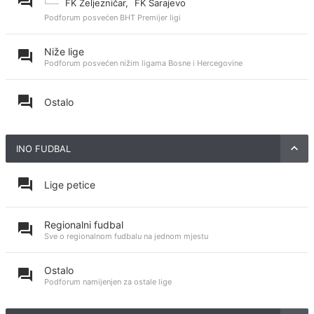
FK Željezničar
,
FK Sarajevo
Podforum posvećen BHT Premijer ligi
Niže lige
Podforum posvećen nižim ligama Bosne i Hercegovine
Ostalo
INO FUDBAL
Lige petice
Regionalni fudbal
Sve o regionalnom fudbalu na jednom mjestu
Ostalo
Podforum namijenjen za ostale lige