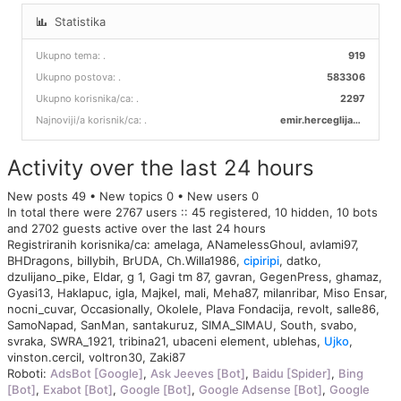
Statistika
Ukupno tema:
.
919
Ukupno postova:
.
583306
Ukupno korisnika/ca:
.
2297
Najnoviji/a korisnik/ca:
.
emir.herceglija00
Activity over the last 24 hours
New posts 49 • New topics 0 • New users 0
In total there were 2767 users :: 45 registered, 10 hidden, 10 bots
and 2702 guests active over the last 24 hours
Registriranih korisnika/ca:
amelaga
,
ANamelessGhoul
,
avlami97
,
BHDragons
,
billybih
,
BrUDA
,
Ch.Willa1986
,
cipiripi
,
datko
,
dzulijano_pike
,
Eldar
,
g 1
,
Gagi tm 87
,
gavran
,
GegenPress
,
ghamaz
,
Gyasi13
,
Haklapuc
,
igla
,
Majkel
,
mali
,
Meha87
,
milanribar
,
Miso Ensar
,
nocni_cuvar
,
Occasionally
,
Okolele
,
Plava Fondacija
,
revolt
,
salle86
,
SamoNapad
,
SanMan
,
santakuruz
,
SIMA_SIMAU
,
South
,
svabo
,
svraka
,
SWRA_1921
,
tribina21
,
ubaceni element
,
ublehas
,
Ujko
,
vinston.cercil
,
voltron30
,
Zaki87
Roboti:
AdsBot [Google]
,
Ask Jeeves [Bot]
,
Baidu [Spider]
,
Bing
[Bot]
,
Exabot [Bot]
,
Google [Bot]
,
Google Adsense [Bot]
,
Google