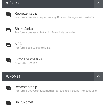
KOŠARKA
Reprezentacija
Podforum posvećen reprezentaciji Bosne i Hercegovine u košarci
Bh. košarka
Podforum posvećen košarci u Bosni i Hercegovini
NBA
Podforum za sve ljubitelje NBA
Evropska košarka
ABA Liga, Euroliga...
RUKOMET
Reprezentacija
Podforum posvećen rukometnoj reprezentaciji Bosne i Hercegovine
Bh. rukomet