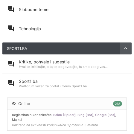
Slobodne teme
Tehnologija
SPORT1.BA
Kritike, pohvale i sugestije
Hvalite, kritikujte, pitajte, odgovarajte, tu smo zbog vas...
Sport1.ba
Podforum vezan za portal i forum Sport1.ba
Online
268
Registriranih korisnika/ca:
Baidu [Spider]
,
Bing [Bot]
,
Google [Bot]
,
Majkel
Bazirano na aktivnosti korisnika/ca u proteklih 5 minuta.