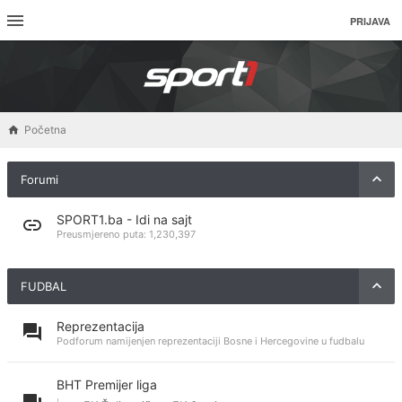
PRIJAVA
Početna
Forumi
SPORT1.ba - Idi na sajt
Preusmjereno puta:
1,230,397
FUDBAL
Reprezentacija
Podforum namijenjen reprezentaciji Bosne i Hercegovine u fudbalu
BHT Premijer liga