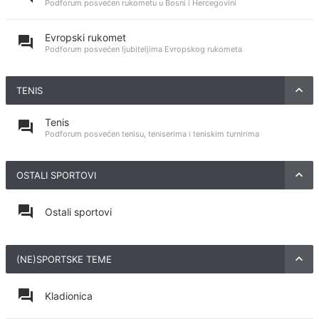
Podforum posvećen rukometu u Bosni i Hercegovini
Evropski rukomet
Podforum posvećen ljubiteljima Evropskog rukometa
TENIS
Tenis
Podforum posvećen tenisu, teniserima i teniskim turnirima
OSTALI SPORTOVI
Ostali sportovi
(NE)SPORTSKE TEME
Kladionica