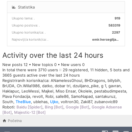
Statistika
Ukupno tema:
.
919
Ukupno postova:
.
583319
Ukupno korisnika/ca:
.
2297
Najnoviji/a korisnik/ca:
.
emir.herceglija00
Activity over the last 24 hours
New posts 12 • New topics 0 • New users 0
In total there were 3710 users :: 29 registered, 11 hidden, 5 bots and
3665 guests active over the last 24 hours
Registriranih korisnika/ca:
ANamelessGhoul
,
BHDragons
,
billybih
,
BrUDA
,
Ch.Willa1986
,
datko
,
dobar tri
,
dzulijano_pike
,
g 1
,
gavran
,
Haklapuc
,
LeoMessi
,
Majkel
,
Miso Ensar
,
Okolele
,
pestabudimpesta
,
Plava Fondacija
,
revolt
,
Robi
,
salle86
,
SamoNapad
,
santakuruz
,
South
,
TheBlue
,
ublehas
,
Ujko
,
voltron30
,
Zaki87
,
zubanovic89
Roboti:
Baidu [Spider]
,
Bing [Bot]
,
Google [Bot]
,
Google Adsense
[Bot]
,
Majestic-12 [Bot]
Početna