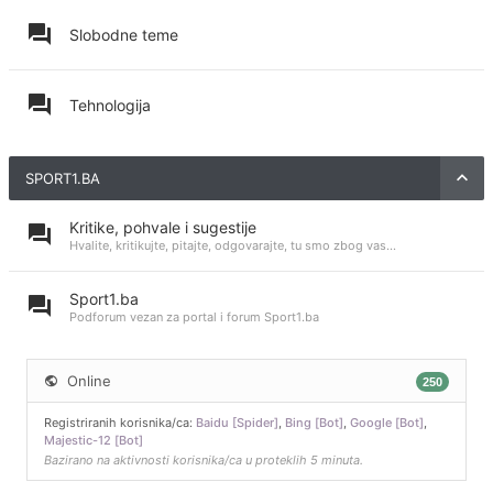
Slobodne teme
Tehnologija
SPORT1.BA
Kritike, pohvale i sugestije
Hvalite, kritikujte, pitajte, odgovarajte, tu smo zbog vas...
Sport1.ba
Podforum vezan za portal i forum Sport1.ba
Online
250
Registriranih korisnika/ca:
Baidu [Spider]
,
Bing [Bot]
,
Google [Bot]
,
Majestic-12 [Bot]
Bazirano na aktivnosti korisnika/ca u proteklih 5 minuta.