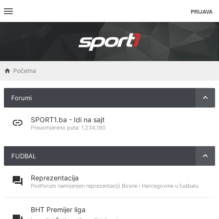
PRIJAVA
Početna
Forumi
SPORT1.ba - Idi na sajt
Preusmjereno puta:
1,234,190
FUDBAL
Reprezentacija
Podforum namijenjen reprezentaciji Bosne i Hercegovine u fudbalu
BHT Premijer liga