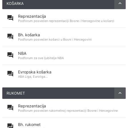
KOŠARKA
Reprezentacija
Podforum posvećen reprezentaciji Bosne i Hercegovine u košarci
Bh. košarka
Podforum posvećen košarci u Bosni i Hercegovini
NBA
Podforum za sve ljubitelje NBA
Evropska košarka
ABA Liga, Euroliga...
RUKOMET
Reprezentacija
Podforum posvećen rukometnoj reprezentaciji Bosne i Hercegovine
Bh. rukomet