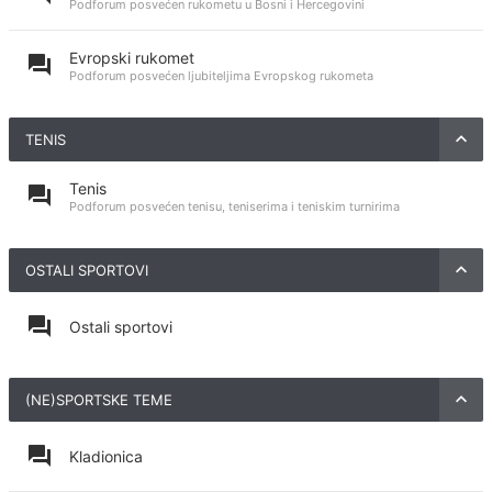
Podforum posvećen rukometu u Bosni i Hercegovini
Evropski rukomet
Podforum posvećen ljubiteljima Evropskog rukometa
TENIS
Tenis
Podforum posvećen tenisu, teniserima i teniskim turnirima
OSTALI SPORTOVI
Ostali sportovi
(NE)SPORTSKE TEME
Kladionica