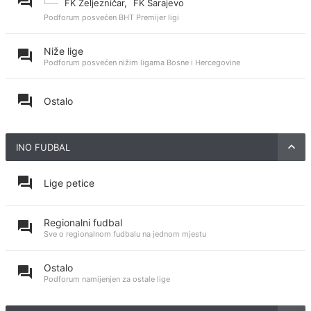
FK Željezničar
,
FK Sarajevo
Podforum posvećen BHT Premijer ligi
Niže lige
Podforum posvećen nižim ligama Bosne i Hercegovine
Ostalo
INO FUDBAL
Lige petice
Regionalni fudbal
Sve o regionalnom fudbalu na jednom mjestu
Ostalo
Podforum namijenjen za ostale lige