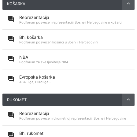
KOŠARKA
Reprezentacija
Podforum posvećen reprezentaciji Bosne i Hercegovine u košarci
Bh. košarka
Podforum posvećen košarci u Bosni i Hercegovini
NBA
Podforum za sve ljubitelje NBA
Evropska košarka
ABA Liga, Euroliga...
RUKOMET
Reprezentacija
Podforum posvećen rukometnoj reprezentaciji Bosne i Hercegovine
Bh. rukomet