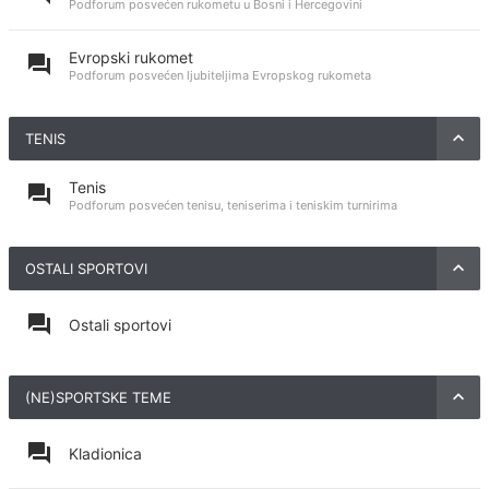
Podforum posvećen rukometu u Bosni i Hercegovini
Evropski rukomet
Podforum posvećen ljubiteljima Evropskog rukometa
TENIS
Tenis
Podforum posvećen tenisu, teniserima i teniskim turnirima
OSTALI SPORTOVI
Ostali sportovi
(NE)SPORTSKE TEME
Kladionica