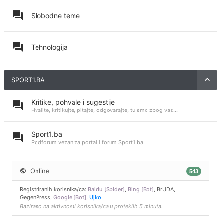
Slobodne teme
Tehnologija
SPORT1.BA
Kritike, pohvale i sugestije
Hvalite, kritikujte, pitajte, odgovarajte, tu smo zbog vas...
Sport1.ba
Podforum vezan za portal i forum Sport1.ba
Online
543
Registriranih korisnika/ca:
Baidu [Spider]
,
Bing [Bot]
,
BrUDA
,
GegenPress
,
Google [Bot]
,
Ujko
Bazirano na aktivnosti korisnika/ca u proteklih 5 minuta.