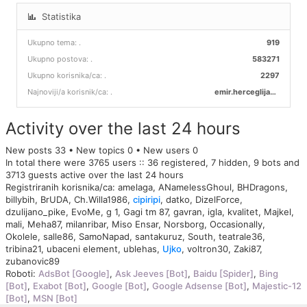
Statistika
Ukupno tema:
.
919
Ukupno postova:
.
583271
Ukupno korisnika/ca:
.
2297
Najnoviji/a korisnik/ca:
.
emir.herceglija00
Activity over the last 24 hours
New posts 33 • New topics 0 • New users 0
In total there were 3765 users :: 36 registered, 7 hidden, 9 bots and
3713 guests active over the last 24 hours
Registriranih korisnika/ca:
amelaga
,
ANamelessGhoul
,
BHDragons
,
billybih
,
BrUDA
,
Ch.Willa1986
,
cipiripi
,
datko
,
DizelForce
,
dzulijano_pike
,
EvoMe
,
g 1
,
Gagi tm 87
,
gavran
,
igla
,
kvalitet
,
Majkel
,
mali
,
Meha87
,
milanribar
,
Miso Ensar
,
Norsborg
,
Occasionally
,
Okolele
,
salle86
,
SamoNapad
,
santakuruz
,
South
,
teatrale36
,
tribina21
,
ubaceni element
,
ublehas
,
Ujko
,
voltron30
,
Zaki87
,
zubanovic89
Roboti:
AdsBot [Google]
,
Ask Jeeves [Bot]
,
Baidu [Spider]
,
Bing
[Bot]
,
Exabot [Bot]
,
Google [Bot]
,
Google Adsense [Bot]
,
Majestic-12
[Bot]
,
MSN [Bot]