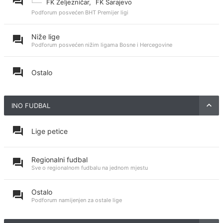
FK Željezničar
,
FK Sarajevo
Podforum posvećen BHT Premijer ligi
Niže lige
Podforum posvećen nižim ligama Bosne i Hercegovine
Ostalo
INO FUDBAL
Lige petice
Regionalni fudbal
Sve o regionalnom fudbalu na jednom mjestu
Ostalo
Podforum namijenjen za ostale lige