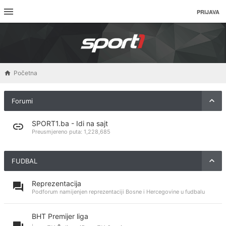
PRIJAVA
Početna
Forumi
SPORT1.ba - Idi na sajt
Preusmjereno puta:
1,228,685
FUDBAL
Reprezentacija
Podforum namijenjen reprezentaciji Bosne i Hercegovine u fudbalu
BHT Premijer liga