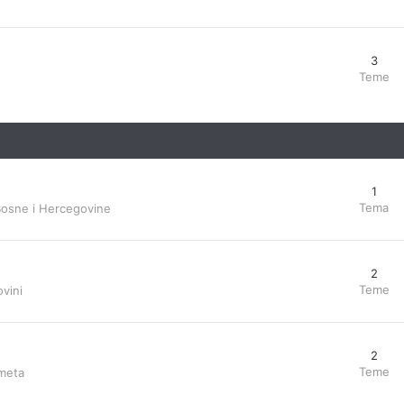
3
Teme
1
Tema
Bosne i Hercegovine
2
Teme
vini
2
Teme
ometa