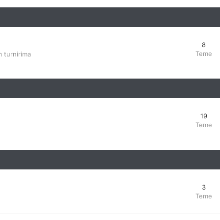
8
Teme
 turnirima
19
Teme
3
Teme