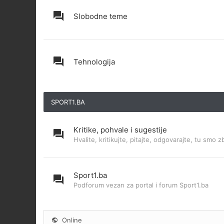
Slobodne teme
Tehnologija
SPORT1.BA
Kritike, pohvale i sugestije
Hvalite, kritikujte, pitajte, odgovarajte, tu smo z
Sport1.ba
Podforum vezan za portal i forum Sport1.ba
Online