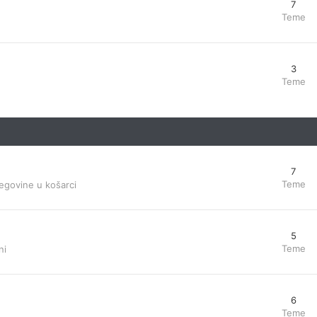
7
Teme
3
Teme
7
Teme
egovine u košarci
5
Teme
ni
6
Teme