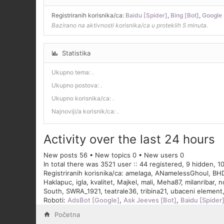
Registriranih korisnika/ca:
Baidu [Spider]
,
Bing [Bot]
,
Google 
Bazirano na aktivnosti korisnika/ca u proteklih 5 minuta.
Statistika
Ukupno tema:
.
Ukupno postova:
.
Ukupno korisnika/ca:
.
Najnoviji/a korisnik/ca:
.
Activity over the last 24 hours
New posts 56 • New topics 0 • New users 0
In total there was 3521 user :: 44 registered, 9 hidden, 
Registriranih korisnika/ca:
amelaga
,
ANamelessGhoul
,
BH
Haklapuc
,
igla
,
kvalitet
,
Majkel
,
mali
,
Meha87
,
milanribar
,
n
South
,
SWRA_1921
,
teatrale36
,
tribina21
,
ubaceni element
Roboti:
AdsBot [Google]
,
Ask Jeeves [Bot]
,
Baidu [Spider
Početna