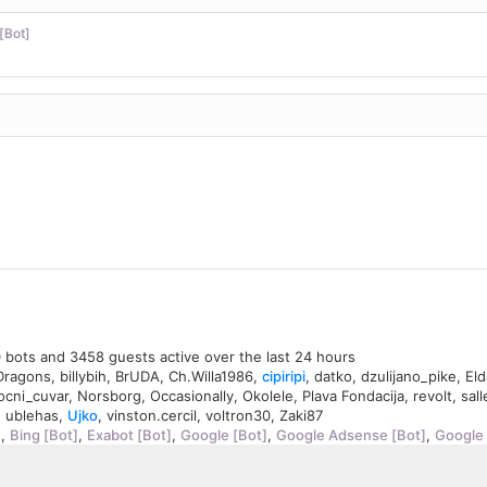
[Bot]
10 bots and 3458 guests active over the last 24 hours
Dragons
,
billybih
,
BrUDA
,
Ch.Willa1986
,
cipiripi
,
datko
,
dzulijano_pike
,
Eld
ocni_cuvar
,
Norsborg
,
Occasionally
,
Okolele
,
Plava Fondacija
,
revolt
,
sal
,
ublehas
,
Ujko
,
vinston.cercil
,
voltron30
,
Zaki87
]
,
Bing [Bot]
,
Exabot [Bot]
,
Google [Bot]
,
Google Adsense [Bot]
,
Google