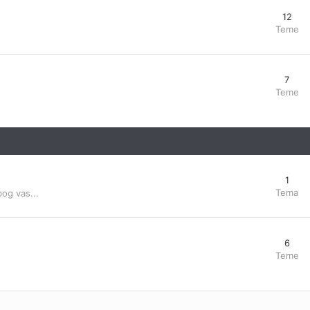
12
Teme
7
Teme
1
Tema
bog vas...
6
Teme