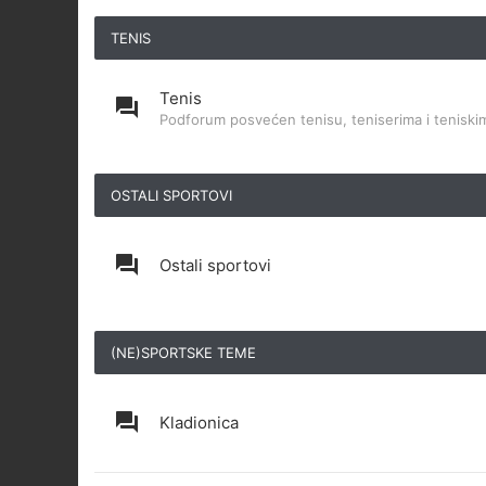
TENIS
Tenis
Podforum posvećen tenisu, teniserima i teniskim
OSTALI SPORTOVI
Ostali sportovi
(NE)SPORTSKE TEME
Kladionica