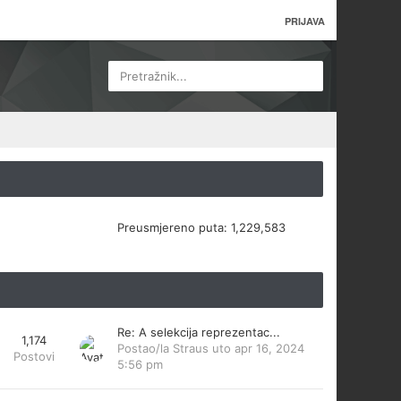
PRIJAVA
Pretražnik...
Preusmjereno puta:
1,229,583
Re: A selekcija reprezentac...
1,174
Postao/la
Straus
uto apr 16, 2024
Postovi
5:56 pm