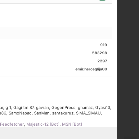
919
583298
2297
emir.herceglija00
ar
,
g 1
,
Gagi tm 87
,
gavran
,
GegenPress
,
ghamaz
,
Gyasi13
,
le86
,
SamoNapad
,
SanMan
,
santakuruz
,
SIMA_SIMAU
,
 Feedfetcher
,
Majestic-12 [Bot]
,
MSN [Bot]