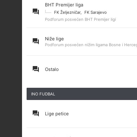
BHT Premijer liga
FK Željezničar
,
FK Sarajevo
Podforum posvećen BHT Premijer ligi
Niže lige
Podforum posvećen nižim ligama Bosne i Herce
Ostalo
INO FUDBAL
Lige petice