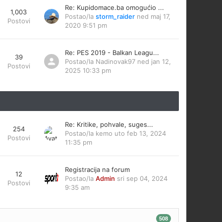
Re: Kupidomace.ba omogućio ...
1,003
Postao/la
storm_raider
ned maj 17,
Postovi
2020 9:51 pm
Re: PES 2019 - Balkan Leagu...
39
Postao/la
Nadinovak97
ned jan 12,
Postovi
2025 10:33 pm
Re: Kritike, pohvale, suges...
254
Postao/la
kemo
uto feb 13, 2024
Postovi
11:35 pm
Registracija na forum
12
Postao/la
Admin
sri sep 04, 2024
Postovi
9:35 am
508