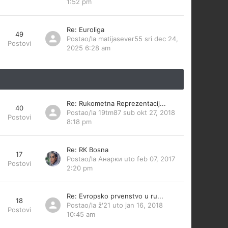
1:52 pm
Re: Euroliga
49
Postao/la
matijasever55
sri dec 24,
Postovi
2025 6:28 am
Re: Rukometna Reprezentacij...
40
Postao/la
19tm87
sub okt 27, 2018
Postovi
8:18 pm
Re: RK Bosna
17
Postao/la
Анарки
uto feb 07, 2017
Postovi
2:20 pm
Re: Evropsko prvenstvo u ru...
18
Postao/la
ž'21
uto jan 16, 2018
Postovi
10:45 am