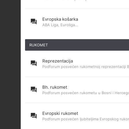
Evropska košarka
ABA Liga, Euroliga...
RUKOMET
Reprezentacija
Podforum posvećen rukometnoj reprezentaciji 
Bh. rukomet
Podforum posvećen rukometu u Bosni i Hercego
Evropski rukomet
Podforum posvećen ljubiteljima Evropskog ruk