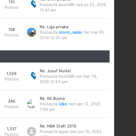
110
Postao/la
blueDBR
ned jul 22, 2018
Postovi
11:47 am
Re: Liga prvaka
158
Postao/la
storm_raider
čet maj 09,
Postovi
2019 12:25 am
Re: Jusuf Nurkić
1,559
Postao/la
blueDBR
uto mar 26,
Postovi
2019 12:53 pm
Re: KK Bosna
346
Postao/la
Ujko
ned apr 12, 2020
Postovi
7:00 pm
Re: NBA Draft 2019
1,337
Postao/la
lipper
pet jun 10, 2022
Postovi