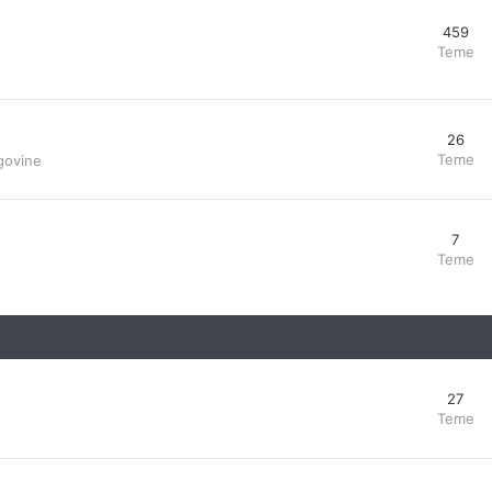
459
Teme
26
Teme
govine
7
Teme
27
Teme