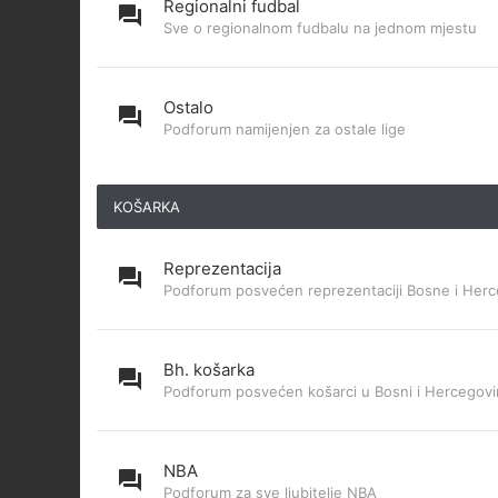
Regionalni fudbal
Sve o regionalnom fudbalu na jednom mjestu
Ostalo
Podforum namijenjen za ostale lige
KOŠARKA
Reprezentacija
Podforum posvećen reprezentaciji Bosne i Herc
Bh. košarka
Podforum posvećen košarci u Bosni i Hercegovi
NBA
Podforum za sve ljubitelje NBA