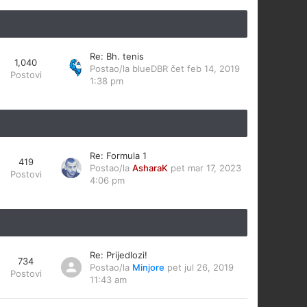
Re: Bh. tenis
1,040
Postao/la
blueDBR
čet feb 14, 2019
Postovi
1:38 pm
Re: Formula 1
419
Postao/la
AsharaK
pet mar 17, 2023
Postovi
4:06 pm
Re: Prijedlozi!
734
Postao/la
Minjore
pet jul 26, 2019
Postovi
11:43 am