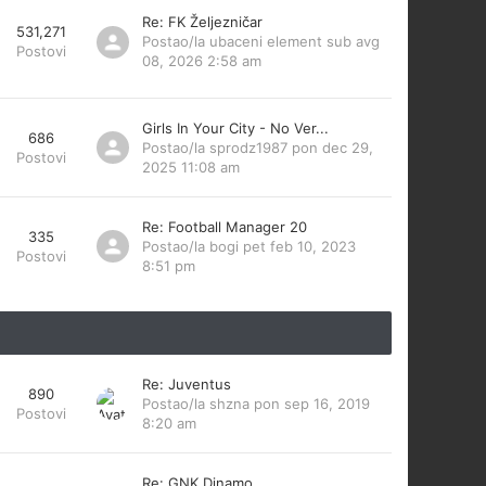
Re: FK Željezničar
531,271
Postao/la
ubaceni element
sub avg
Postovi
08, 2026 2:58 am
Girls In Your City - No Ver...
686
Postao/la
sprodz1987
pon dec 29,
Postovi
2025 11:08 am
Re: Football Manager 20
335
Postao/la
bogi
pet feb 10, 2023
Postovi
8:51 pm
Re: Juventus
890
Postao/la
shzna
pon sep 16, 2019
Postovi
8:20 am
Re: GNK Dinamo