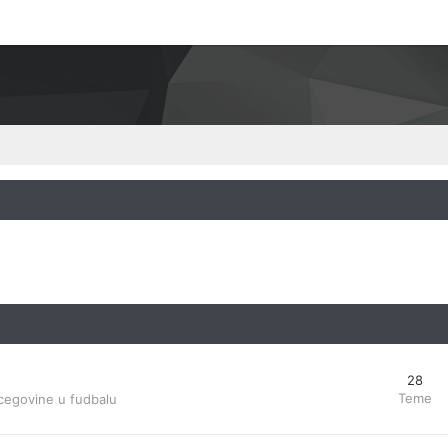
28
Teme
cegovine u fudbalu