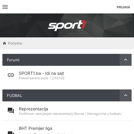
PRIJAVA
Početna
Forumi
SPORT1.ba - Idi na sajt
Preusmjereno puta:
1,234,128
FUDBAL
Reprezentacija
Podforum namijenjen reprezentaciji Bosne i Hercegovine u fudbalu
BHT Premijer liga