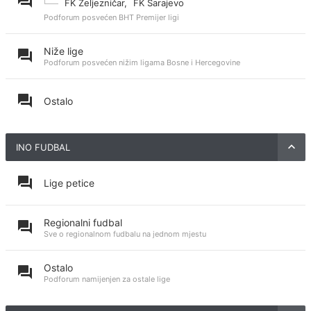
FK Željezničar
,
FK Sarajevo
Podforum posvećen BHT Premijer ligi
Niže lige
Podforum posvećen nižim ligama Bosne i Hercegovine
Ostalo
INO FUDBAL
Lige petice
Regionalni fudbal
Sve o regionalnom fudbalu na jednom mjestu
Ostalo
Podforum namijenjen za ostale lige