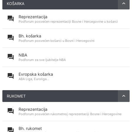
KOŠARKA
Reprezentacija
Podforum posvećen reprezentaciji Bosne i Hercegovine u košarci
Bh. košarka
Podforum posvećen košarci u Bosni i Hercegovini
NBA
Podforum za sve ljubitelje NBA
Evropska košarka
ABA Liga, Euroliga...
RUKOMET
Reprezentacija
Podforum posvećen rukometnoj reprezentaciji Bosne i Hercegovine
Bh. rukomet