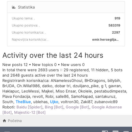
Statistika
Ukupno tema:
.
919
Ukupno postova:
.
583319
Ukupno korisnika/ca:
.
2297
Najnoviji/a korisnik/ca:
.
emir.herceglija00
Activity over the last 24 hours
New posts 12 • New topics 0 • New users 0
In total there were 2693 users :: 29 registered, 11 hidden, 5 bots
and 2648 guests active over the last 24 hours
Registriranih korisnika/ca:
ANamelessGhoul
,
BHDragons
,
billybih
,
BrUDA
,
Ch.Willa1986
,
datko
,
dobar tri
,
dzulijano_pike
,
g 1
,
gavran
,
Haklapuc
,
LeoMessi
,
Majkel
,
Miso Ensar
,
Okolele
,
pestabudimpesta
,
Plava Fondacija
,
revolt
,
Robi
,
salle86
,
SamoNapad
,
santakuruz
,
South
,
TheBlue
,
ublehas
,
Ujko
,
voltron30
,
Zaki87
,
zubanovic89
Roboti:
Baidu [Spider]
,
Bing [Bot]
,
Google [Bot]
,
Google Adsense
[Bot]
,
Majestic-12 [Bot]
Početna