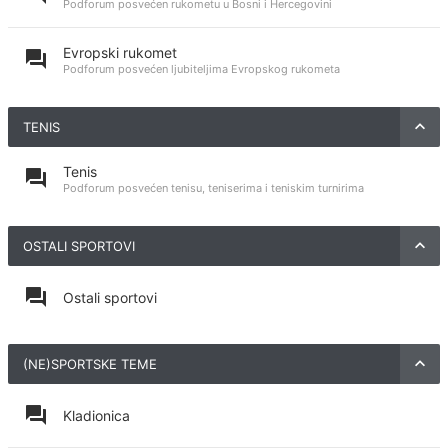
Podforum posvećen rukometu u Bosni i Hercegovini
Evropski rukomet
Podforum posvećen ljubiteljima Evropskog rukometa
TENIS
Tenis
Podforum posvećen tenisu, teniserima i teniskim turnirima
OSTALI SPORTOVI
Ostali sportovi
(NE)SPORTSKE TEME
Kladionica