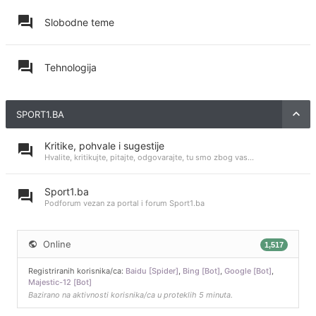
Slobodne teme
Tehnologija
SPORT1.BA
Kritike, pohvale i sugestije
Hvalite, kritikujte, pitajte, odgovarajte, tu smo zbog vas...
Sport1.ba
Podforum vezan za portal i forum Sport1.ba
Online
1,517
Registriranih korisnika/ca:
Baidu [Spider]
,
Bing [Bot]
,
Google [Bot]
,
Majestic-12 [Bot]
Bazirano na aktivnosti korisnika/ca u proteklih 5 minuta.