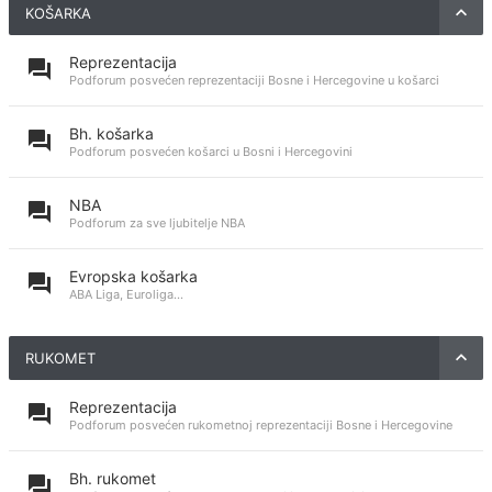
KOŠARKA
Reprezentacija
Podforum posvećen reprezentaciji Bosne i Hercegovine u košarci
Bh. košarka
Podforum posvećen košarci u Bosni i Hercegovini
NBA
Podforum za sve ljubitelje NBA
Evropska košarka
ABA Liga, Euroliga...
RUKOMET
Reprezentacija
Podforum posvećen rukometnoj reprezentaciji Bosne i Hercegovine
Bh. rukomet