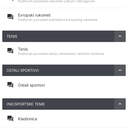
Podforum posvećen rukometu u Bosni i Hercegovini
Evropski rukomet
Podforum posvećen ljubiteljima Evropskog rukometa
TENIS
Tenis
Podforum posvećen tenisu, teniserima i teniskim turnirima
OSTALI SPORTOVI
Ostali sportovi
(NE)SPORTSKE TEME
Kladionica