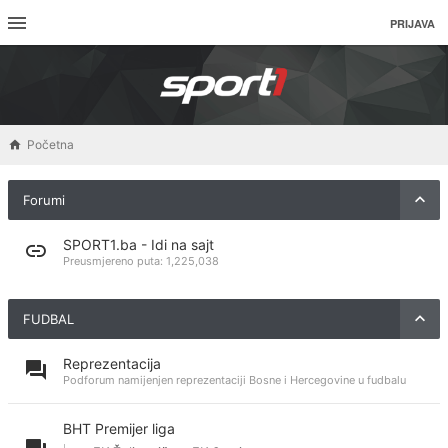
PRIJAVA
Početna
Forumi
SPORT1.ba - Idi na sajt
Preusmjereno puta:
1,225,038
FUDBAL
Reprezentacija
Podforum namijenjen reprezentaciji Bosne i Hercegovine u fudbalu
BHT Premijer liga