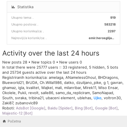
Statistika
Ukupno tema:
.
919
Ukupno postova:
.
583218
Ukupno korisnika/ca:
.
2297
Najnoviji/a korisnik/ca:
.
emir.herceglija00
Activity over the last 24 hours
New posts 28 • New topics 0 • New users 0
In total there were 25777 users :: 33 registered, 5 hidden, 5 bots
and 25734 guests active over the last 24 hours
Registriranih korisnika/ca:
amelaga
,
ANamelessGhoul
,
BHDragons
,
Blueworld21
,
BrUDA
,
Ch.Willa1986
,
datko
,
dzulijano_pike
,
g 1
,
gavran
,
ghamaz
,
igla
,
kvalitet
,
Majkel
,
mali
,
milanribar
,
Mirek11
,
Miso Ensar
,
Okolele
,
Pukii
,
revolt
,
salle86
,
samo_da_repliciram
,
SamoNapad
,
South
,
svraka
,
tribina21
,
ubaceni element
,
ublehas
,
Ujko
,
voltron30
,
Zaki87
,
zubanovic89
Roboti:
AdsBot [Google]
,
Baidu [Spider]
,
Bing [Bot]
,
Google [Bot]
,
Majestic-12 [Bot]
Početna