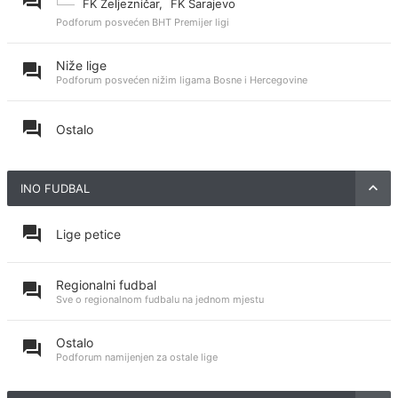
FK Željezničar
,
FK Sarajevo
Podforum posvećen BHT Premijer ligi
Niže lige
Podforum posvećen nižim ligama Bosne i Hercegovine
Ostalo
INO FUDBAL
Lige petice
Regionalni fudbal
Sve o regionalnom fudbalu na jednom mjestu
Ostalo
Podforum namijenjen za ostale lige