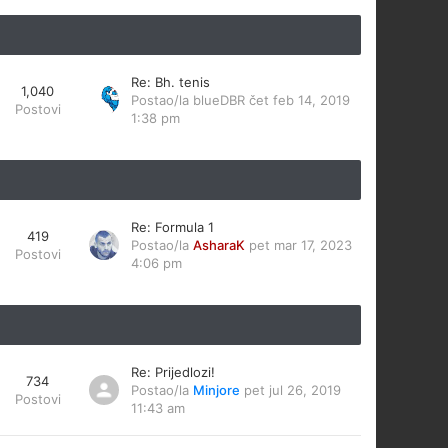
Re: Bh. tenis
1,040
Postao/la
blueDBR
čet feb 14, 2019
Postovi
1:38 pm
Re: Formula 1
419
Postao/la
AsharaK
pet mar 17, 2023
Postovi
4:06 pm
Re: Prijedlozi!
734
Postao/la
Minjore
pet jul 26, 2019
Postovi
11:43 am