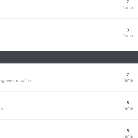
7
Teme
3
Teme
7
Teme
egovine u košarci
5
Teme
ni
6
Teme