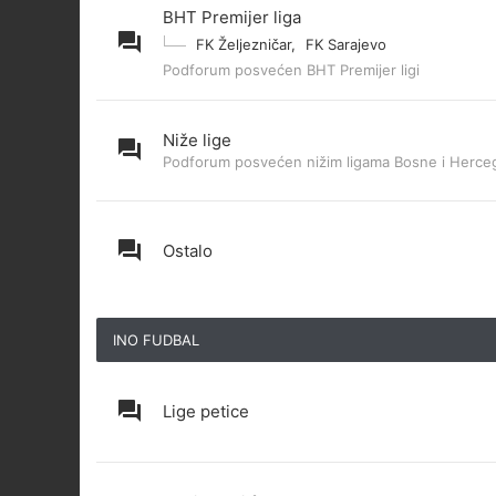
BHT Premijer liga
FK Željezničar
,
FK Sarajevo
Podforum posvećen BHT Premijer ligi
Niže lige
Podforum posvećen nižim ligama Bosne i Herce
Ostalo
INO FUDBAL
Lige petice