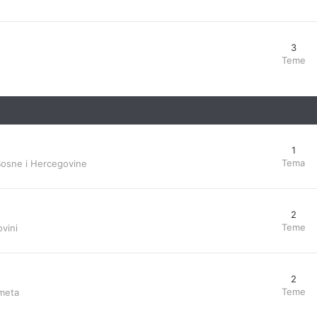
3
Teme
1
Tema
Bosne i Hercegovine
2
Teme
vini
2
Teme
ometa