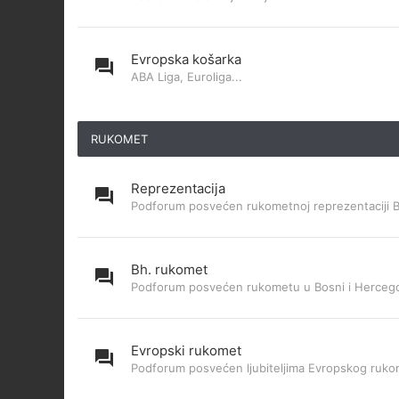
Evropska košarka
ABA Liga, Euroliga...
RUKOMET
Reprezentacija
Podforum posvećen rukometnoj reprezentaciji 
Bh. rukomet
Podforum posvećen rukometu u Bosni i Hercego
Evropski rukomet
Podforum posvećen ljubiteljima Evropskog ruk