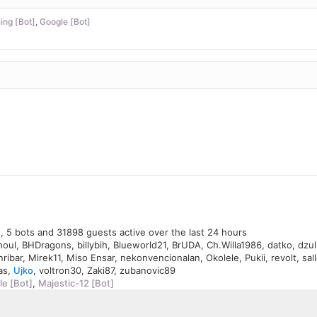
ing [Bot]
,
Google [Bot]
n, 5 bots and 31898 guests active over the last 24 hours
houl
,
BHDragons
,
billybih
,
Blueworld21
,
BrUDA
,
Ch.Willa1986
,
datko
,
dzul
nribar
,
Mirek11
,
Miso Ensar
,
nekonvencionalan
,
Okolele
,
Pukii
,
revolt
,
sal
as
,
Ujko
,
voltron30
,
Zaki87
,
zubanovic89
e [Bot]
,
Majestic-12 [Bot]