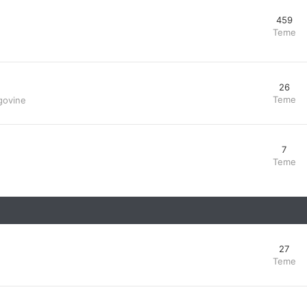
459
Teme
26
Teme
govine
7
Teme
27
Teme