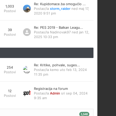
Re: Kupidomace.ba omogućio ...
1,003
Postao/la
storm_raider
ned maj 17,
Postovi
2020 9:51 pm
Re: PES 2019 - Balkan Leagu...
39
Postao/la
Nadinovak97
ned jan 12,
Postovi
2025 10:33 pm
Re: Kritike, pohvale, suges...
254
Postao/la
kemo
uto feb 13, 2024
Postovi
11:35 pm
Registracija na forum
12
Postao/la
Admin
sri sep 04, 2024
Postovi
9:35 am
1,548