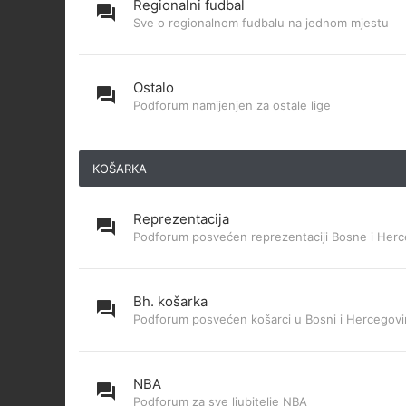
Regionalni fudbal
Sve o regionalnom fudbalu na jednom mjestu
Ostalo
Podforum namijenjen za ostale lige
KOŠARKA
Reprezentacija
Podforum posvećen reprezentaciji Bosne i Herc
Bh. košarka
Podforum posvećen košarci u Bosni i Hercegovi
NBA
Podforum za sve ljubitelje NBA