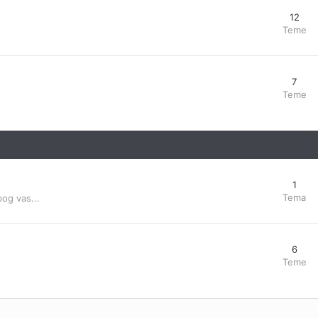
12
Teme
7
Teme
1
Tema
bog vas...
6
Teme