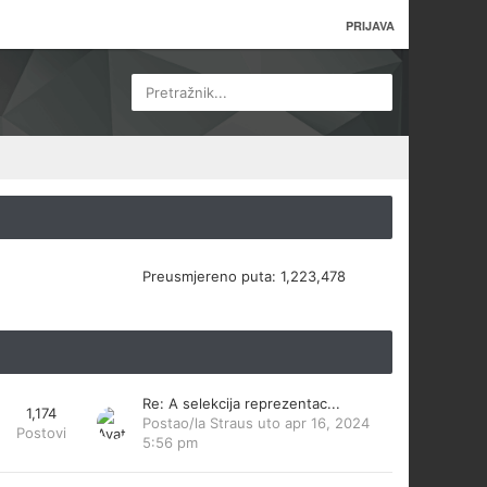
PRIJAVA
Pretražnik...
Preusmjereno puta:
1,223,478
Re: A selekcija reprezentac...
1,174
Postao/la
Straus
uto apr 16, 2024
Postovi
5:56 pm