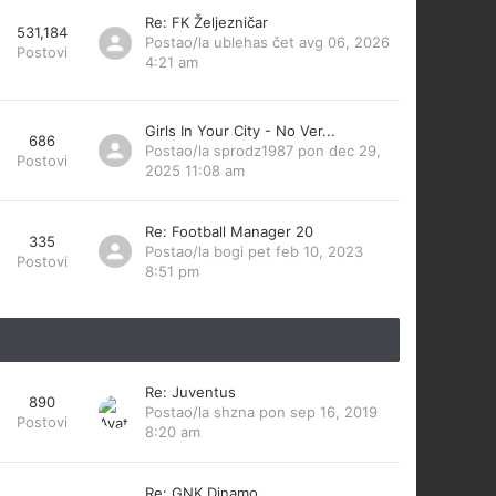
Re: FK Željezničar
531,184
Postao/la
ublehas
čet avg 06, 2026
Postovi
4:21 am
Girls In Your City - No Ver...
686
Postao/la
sprodz1987
pon dec 29,
Postovi
2025 11:08 am
Re: Football Manager 20
335
Postao/la
bogi
pet feb 10, 2023
Postovi
8:51 pm
Re: Juventus
890
Postao/la
shzna
pon sep 16, 2019
Postovi
8:20 am
Re: GNK Dinamo