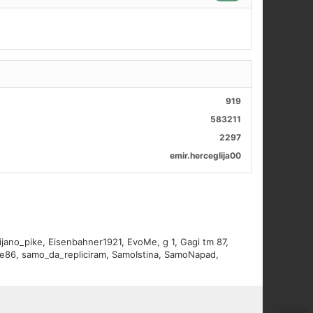
919
583211
2297
emir.herceglija00
ijano_pike
,
Eisenbahner1921
,
EvoMe
,
g 1
,
Gagi tm 87
,
le86
,
samo_da_repliciram
,
SamoIstina
,
SamoNapad
,