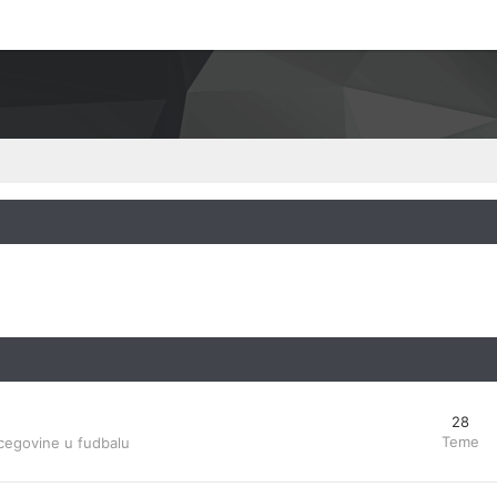
28
Teme
cegovine u fudbalu