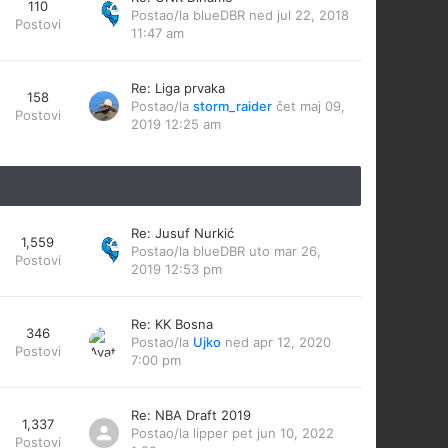
110
Postao/la
blueDBR
ned jul 22, 2018
Postovi
11:47 am
Re: Liga prvaka
158
Postao/la
storm_raider
čet maj 09,
Postovi
2019 12:25 am
Re: Jusuf Nurkić
1,559
Postao/la
blueDBR
uto mar 26,
Postovi
2019 12:53 pm
Re: KK Bosna
346
Postao/la
Ujko
ned apr 12, 2020
Postovi
7:00 pm
Re: NBA Draft 2019
1,337
Postao/la
lipper
pet jun 10, 2022
Postovi