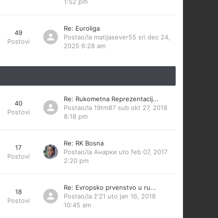
1:52 pm
Re: Euroliga
49
Postao/la
matijasever55
sri dec 24,
Postovi
2025 6:28 am
Re: Rukometna Reprezentacij...
40
Postao/la
19tm87
sub okt 27, 2018
Postovi
8:18 pm
Re: RK Bosna
17
Postao/la
Анарки
uto feb 07, 2017
Postovi
2:20 pm
Re: Evropsko prvenstvo u ru...
18
Postao/la
ž'21
uto jan 16, 2018
Postovi
10:45 am