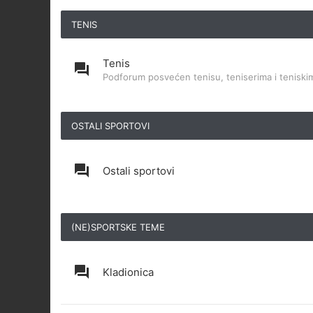
TENIS
Tenis
Podforum posvećen tenisu, teniserima i teniskim
OSTALI SPORTOVI
Ostali sportovi
(NE)SPORTSKE TEME
Kladionica