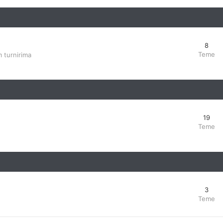
8
Teme
 turnirima
19
Teme
3
Teme