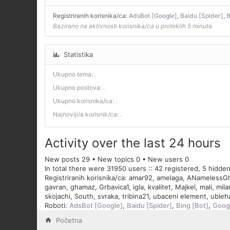
Registriranih korisnika/ca:
AdsBot [Google]
,
Baidu [Spider]
,
B
Bazirano na aktivnosti korisnika/ca u proteklih 5 minuta.
Statistika
Ukupno tema:
.
Ukupno postova:
.
Ukupno korisnika/ca:
.
Najnoviji/a korisnik/ca:
.
Activity over the last 24 hours
New posts 29 • New topics 0 • New users 0
In total there were 31950 users :: 42 registered, 5 hidde
Registriranih korisnika/ca:
amar92
,
amelaga
,
ANamelessG
gavran
,
ghamaz
,
Grbavica1
,
igla
,
kvalitet
,
Majkel
,
mali
,
mila
skojachi
,
South
,
svraka
,
tribina21
,
ubaceni element
,
ubleh
Roboti:
AdsBot [Google]
,
Baidu [Spider]
,
Bing [Bot]
,
Googl
Početna