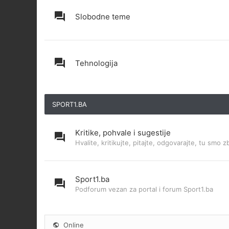
Slobodne teme
Tehnologija
SPORT1.BA
Kritike, pohvale i sugestije
Hvalite, kritikujte, pitajte, odgovarajte, tu smo z
Sport1.ba
Podforum vezan za portal i forum Sport1.ba
Online