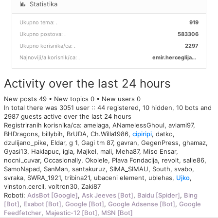
Statistika
Ukupno tema:
.
919
Ukupno postova:
.
583306
Ukupno korisnika/ca:
.
2297
Najnoviji/a korisnik/ca:
.
emir.herceglija00
Activity over the last 24 hours
New posts 49 • New topics 0 • New users 0
In total there was 3051 user :: 44 registered, 10 hidden, 10 bots and
2987 guests active over the last 24 hours
Registriranih korisnika/ca:
amelaga
,
ANamelessGhoul
,
avlami97
,
BHDragons
,
billybih
,
BrUDA
,
Ch.Willa1986
,
cipiripi
,
datko
,
dzulijano_pike
,
Eldar
,
g 1
,
Gagi tm 87
,
gavran
,
GegenPress
,
ghamaz
,
Gyasi13
,
Haklapuc
,
igla
,
Majkel
,
mali
,
Meha87
,
Miso Ensar
,
nocni_cuvar
,
Occasionally
,
Okolele
,
Plava Fondacija
,
revolt
,
salle86
,
SamoNapad
,
SanMan
,
santakuruz
,
SIMA_SIMAU
,
South
,
svabo
,
svraka
,
SWRA_1921
,
tribina21
,
ubaceni element
,
ublehas
,
Ujko
,
vinston.cercil
,
voltron30
,
Zaki87
Roboti:
AdsBot [Google]
,
Ask Jeeves [Bot]
,
Baidu [Spider]
,
Bing
[Bot]
,
Exabot [Bot]
,
Google [Bot]
,
Google Adsense [Bot]
,
Google
Feedfetcher
,
Majestic-12 [Bot]
,
MSN [Bot]