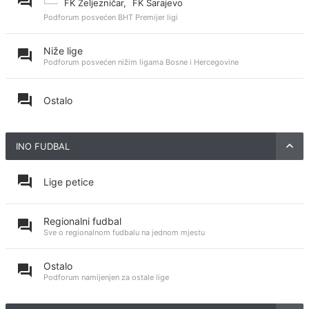
FK Željezničar
,
FK Sarajevo
Podforum posvećen BHT Premijer ligi
Niže lige
Podforum posvećen nižim ligama Bosne i Hercegovine
Ostalo
INO FUDBAL
Lige petice
Regionalni fudbal
Sve o regionalnom fudbalu na jednom mjestu
Ostalo
Podforum namijenjen za ostale lige