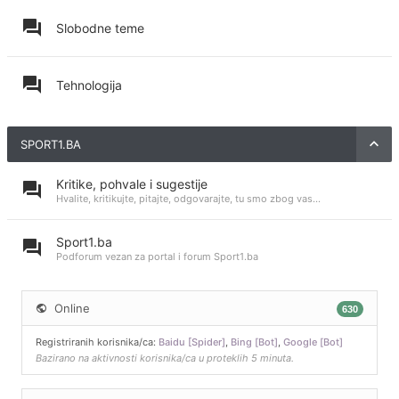
Slobodne teme
Tehnologija
SPORT1.BA
Kritike, pohvale i sugestije
Hvalite, kritikujte, pitajte, odgovarajte, tu smo zbog vas...
Sport1.ba
Podforum vezan za portal i forum Sport1.ba
Online
630
Registriranih korisnika/ca:
Baidu [Spider]
,
Bing [Bot]
,
Google [Bot]
Bazirano na aktivnosti korisnika/ca u proteklih 5 minuta.