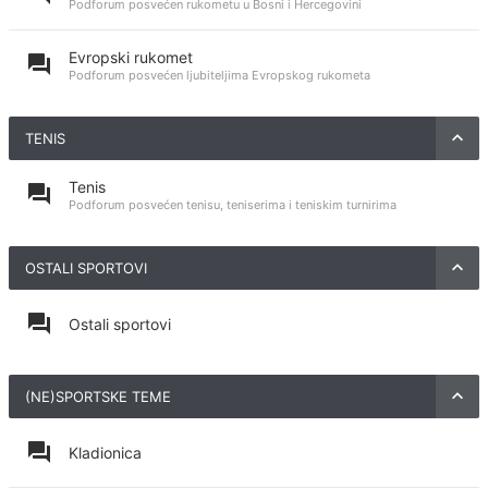
Podforum posvećen rukometu u Bosni i Hercegovini
Evropski rukomet
Podforum posvećen ljubiteljima Evropskog rukometa
TENIS
Tenis
Podforum posvećen tenisu, teniserima i teniskim turnirima
OSTALI SPORTOVI
Ostali sportovi
(NE)SPORTSKE TEME
Kladionica