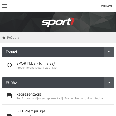
PRIJAVA
Početna
Forumi
SPORT1.ba - Idi na sajt
Preusmjereno puta:
1,230,439
FUDBAL
Reprezentacija
Podforum namijenjen reprezentaciji Bosne i Hercegovine u fudbalu
BHT Premijer liga