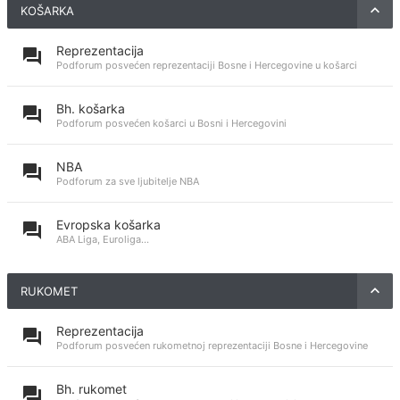
KOŠARKA
Reprezentacija
Podforum posvećen reprezentaciji Bosne i Hercegovine u košarci
Bh. košarka
Podforum posvećen košarci u Bosni i Hercegovini
NBA
Podforum za sve ljubitelje NBA
Evropska košarka
ABA Liga, Euroliga...
RUKOMET
Reprezentacija
Podforum posvećen rukometnoj reprezentaciji Bosne i Hercegovine
Bh. rukomet