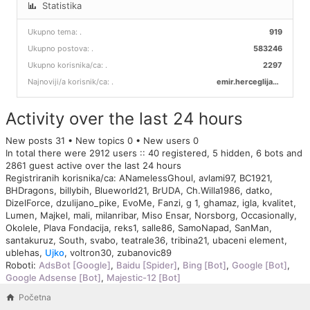
Statistika
Ukupno tema:
.
919
Ukupno postova:
.
583246
Ukupno korisnika/ca:
.
2297
Najnoviji/a korisnik/ca:
.
emir.herceglija00
Activity over the last 24 hours
New posts 31 • New topics 0 • New users 0
In total there were 2912 users :: 40 registered, 5 hidden, 6 bots and
2861 guest active over the last 24 hours
Registriranih korisnika/ca:
ANamelessGhoul
,
avlami97
,
BC1921
,
BHDragons
,
billybih
,
Blueworld21
,
BrUDA
,
Ch.Willa1986
,
datko
,
DizelForce
,
dzulijano_pike
,
EvoMe
,
Fanzi
,
g 1
,
ghamaz
,
igla
,
kvalitet
,
Lumen
,
Majkel
,
mali
,
milanribar
,
Miso Ensar
,
Norsborg
,
Occasionally
,
Okolele
,
Plava Fondacija
,
reks1
,
salle86
,
SamoNapad
,
SanMan
,
santakuruz
,
South
,
svabo
,
teatrale36
,
tribina21
,
ubaceni element
,
ublehas
,
Ujko
,
voltron30
,
zubanovic89
Roboti:
AdsBot [Google]
,
Baidu [Spider]
,
Bing [Bot]
,
Google [Bot]
,
Google Adsense [Bot]
,
Majestic-12 [Bot]
Početna