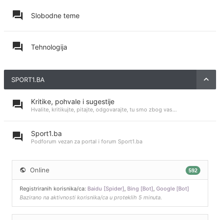
Slobodne teme
Tehnologija
SPORT1.BA
Kritike, pohvale i sugestije
Hvalite, kritikujte, pitajte, odgovarajte, tu smo zbog vas...
Sport1.ba
Podforum vezan za portal i forum Sport1.ba
Online
592
Registriranih korisnika/ca:
Baidu [Spider]
,
Bing [Bot]
,
Google [Bot]
Bazirano na aktivnosti korisnika/ca u proteklih 5 minuta.