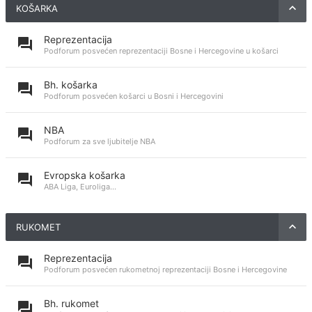
KOŠARKA
Reprezentacija
Podforum posvećen reprezentaciji Bosne i Hercegovine u košarci
Bh. košarka
Podforum posvećen košarci u Bosni i Hercegovini
NBA
Podforum za sve ljubitelje NBA
Evropska košarka
ABA Liga, Euroliga...
RUKOMET
Reprezentacija
Podforum posvećen rukometnoj reprezentaciji Bosne i Hercegovine
Bh. rukomet