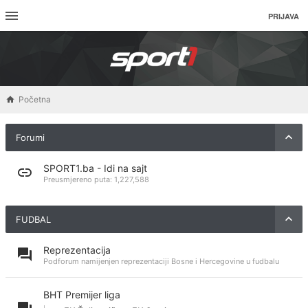
PRIJAVA
Početna
Forumi
SPORT1.ba - Idi na sajt
Preusmjereno puta:
1,227,588
FUDBAL
Reprezentacija
Podforum namijenjen reprezentaciji Bosne i Hercegovine u fudbalu
BHT Premijer liga