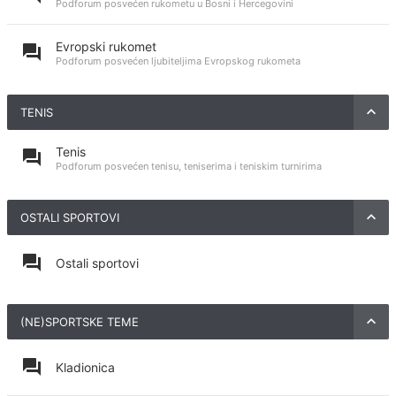
Podforum posvećen rukometu u Bosni i Hercegovini
Evropski rukomet
Podforum posvećen ljubiteljima Evropskog rukometa
TENIS
Tenis
Podforum posvećen tenisu, teniserima i teniskim turnirima
OSTALI SPORTOVI
Ostali sportovi
(NE)SPORTSKE TEME
Kladionica