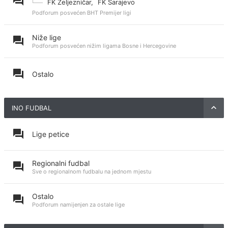
FK Željezničar
,
FK Sarajevo
Podforum posvećen BHT Premijer ligi
Niže lige
Podforum posvećen nižim ligama Bosne i Hercegovine
Ostalo
INO FUDBAL
Lige petice
Regionalni fudbal
Sve o regionalnom fudbalu na jednom mjestu
Ostalo
Podforum namijenjen za ostale lige