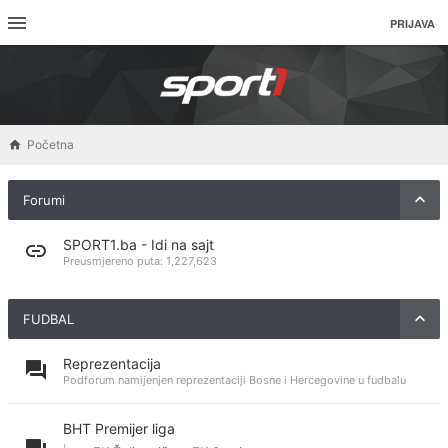
PRIJAVA
Početna
Forumi
SPORT1.ba - Idi na sajt
Preusmjereno puta:
1,227,623
FUDBAL
Reprezentacija
Podforum namijenjen reprezentaciji Bosne i Hercegovine u fudbalu
BHT Premijer liga