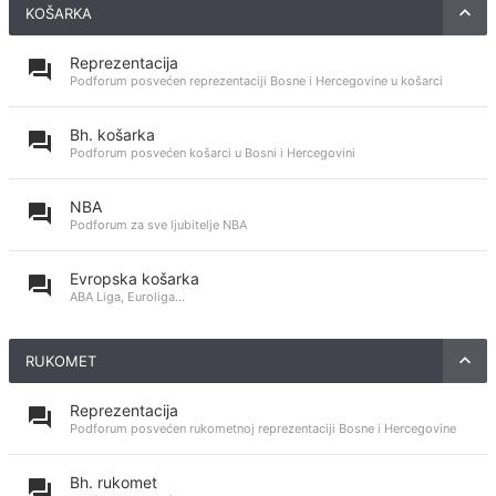
KOŠARKA
Reprezentacija
Podforum posvećen reprezentaciji Bosne i Hercegovine u košarci
Bh. košarka
Podforum posvećen košarci u Bosni i Hercegovini
NBA
Podforum za sve ljubitelje NBA
Evropska košarka
ABA Liga, Euroliga...
RUKOMET
Reprezentacija
Podforum posvećen rukometnoj reprezentaciji Bosne i Hercegovine
Bh. rukomet