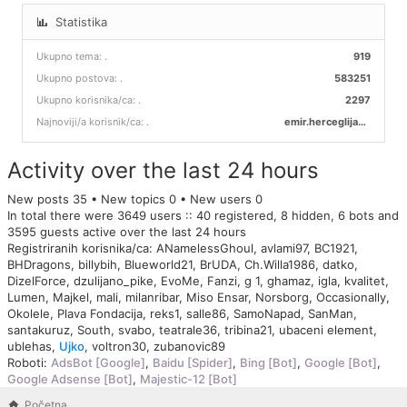
Statistika
Ukupno tema:
.
919
Ukupno postova:
.
583251
Ukupno korisnika/ca:
.
2297
Najnoviji/a korisnik/ca:
.
emir.herceglija00
Activity over the last 24 hours
New posts 35 • New topics 0 • New users 0
In total there were 3649 users :: 40 registered, 8 hidden, 6 bots and
3595 guests active over the last 24 hours
Registriranih korisnika/ca:
ANamelessGhoul
,
avlami97
,
BC1921
,
BHDragons
,
billybih
,
Blueworld21
,
BrUDA
,
Ch.Willa1986
,
datko
,
DizelForce
,
dzulijano_pike
,
EvoMe
,
Fanzi
,
g 1
,
ghamaz
,
igla
,
kvalitet
,
Lumen
,
Majkel
,
mali
,
milanribar
,
Miso Ensar
,
Norsborg
,
Occasionally
,
Okolele
,
Plava Fondacija
,
reks1
,
salle86
,
SamoNapad
,
SanMan
,
santakuruz
,
South
,
svabo
,
teatrale36
,
tribina21
,
ubaceni element
,
ublehas
,
Ujko
,
voltron30
,
zubanovic89
Roboti:
AdsBot [Google]
,
Baidu [Spider]
,
Bing [Bot]
,
Google [Bot]
,
Google Adsense [Bot]
,
Majestic-12 [Bot]
Početna