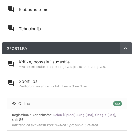
Slobodne teme
Tehnologija
SPORT1.BA
Kritike, pohvale i sugestije
Hvalite, kritikujte, pitajte, odgovarajte, tu smo zbog vas...
Sport1.ba
Podforum vezan za portal i forum Sport1.ba
Online
513
Registriranih korisnika/ca:
Baidu [Spider]
,
Bing [Bot]
,
Google [Bot]
,
salle86
Bazirano na aktivnosti korisnika/ca u proteklih 5 minuta.