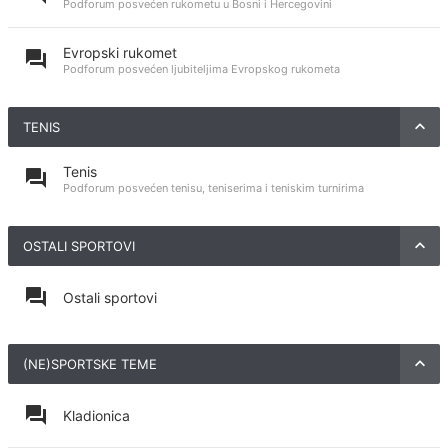
Podforum posvećen rukometu u Bosni i Hercegovini
Evropski rukomet
Podforum posvećen ljubiteljima Evropskog rukometa
TENIS
Tenis
Podforum posvećen tenisu, teniserima i teniskim turnirima
OSTALI SPORTOVI
Ostali sportovi
(NE)SPORTSKE TEME
Kladionica