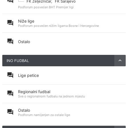
FK Željezničar
,
FK Sarajevo
Podforum posvećen BHT Premijer ligi
Niže lige
Podforum posvećen nižim ligama Bosne i Hercegovine
Ostalo
INO FUDBAL
Lige petice
Regionalni fudbal
Sve o regionalnom fudbalu na jednom mjestu
Ostalo
Podforum namijenjen za ostale lige