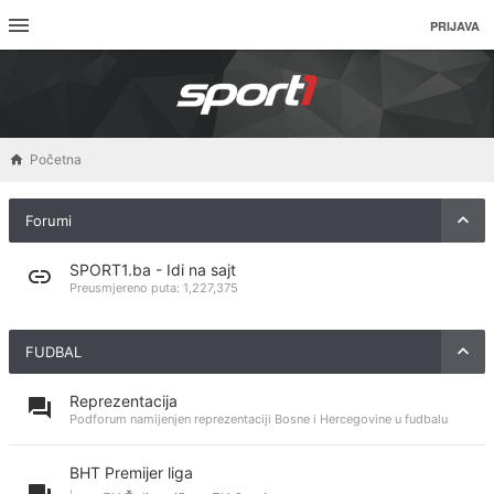
PRIJAVA
Početna
Forumi
SPORT1.ba - Idi na sajt
Preusmjereno puta:
1,227,375
FUDBAL
Reprezentacija
Podforum namijenjen reprezentaciji Bosne i Hercegovine u fudbalu
BHT Premijer liga