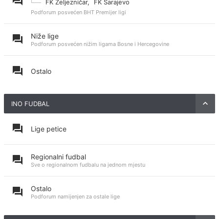
FK Željezničar
,
FK Sarajevo
Podforum posvećen BHT Premijer ligi
Niže lige
Podforum posvećen nižim ligama Bosne i Hercegovine
Ostalo
INO FUDBAL
Lige petice
Regionalni fudbal
Sve o regionalnom fudbalu na jednom mjestu
Ostalo
Podforum namijenjen za ostale lige