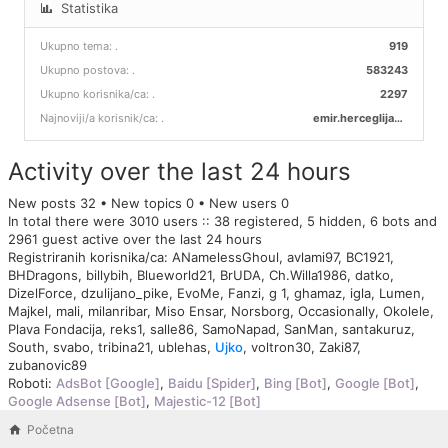
Statistika
Ukupno tema:
.
919
Ukupno postova:
.
583243
Ukupno korisnika/ca:
.
2297
Najnoviji/a korisnik/ca:
.
emir.herceglija00
Activity over the last 24 hours
New posts 32 • New topics 0 • New users 0
In total there were 3010 users :: 38 registered, 5 hidden, 6 bots and
2961 guest active over the last 24 hours
Registriranih korisnika/ca:
ANamelessGhoul
,
avlami97
,
BC1921
,
BHDragons
,
billybih
,
Blueworld21
,
BrUDA
,
Ch.Willa1986
,
datko
,
DizelForce
,
dzulijano_pike
,
EvoMe
,
Fanzi
,
g 1
,
ghamaz
,
igla
,
Lumen
,
Majkel
,
mali
,
milanribar
,
Miso Ensar
,
Norsborg
,
Occasionally
,
Okolele
,
Plava Fondacija
,
reks1
,
salle86
,
SamoNapad
,
SanMan
,
santakuruz
,
South
,
svabo
,
tribina21
,
ublehas
,
Ujko
,
voltron30
,
Zaki87
,
zubanovic89
Roboti:
AdsBot [Google]
,
Baidu [Spider]
,
Bing [Bot]
,
Google [Bot]
,
Google Adsense [Bot]
,
Majestic-12 [Bot]
Početna