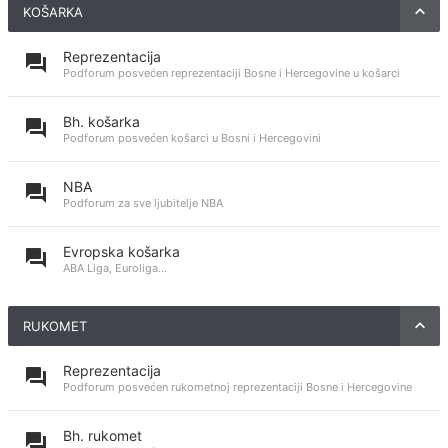
KOŠARKA
Reprezentacija
Podforum posvećen reprezentaciji Bosne i Hercegovine u košarci
Bh. košarka
Podforum posvećen košarci u Bosni i Hercegovini
NBA
Podforum za sve ljubitelje NBA
Evropska košarka
ABA Liga, Euroliga...
RUKOMET
Reprezentacija
Podforum posvećen rukometnoj reprezentaciji Bosne i Hercegovine
Bh. rukomet