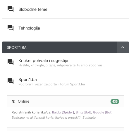
Slobodne teme
Tehnologija
SPORT1.BA
Kritike, pohvale i sugestije
Hvalite, kritikujte, pitajte, odgovarajte, tu smo zbog vas...
Sport1.ba
Podforum vezan za portal i forum Sport1.ba
Online
436
Registriranih korisnika/ca:
Baidu [Spider]
,
Bing [Bot]
,
Google [Bot]
Bazirano na aktivnosti korisnika/ca u proteklih 5 minuta.