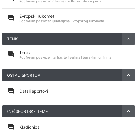
Podforum posvećen rukometu u Bosni i Hercegovini
Evropski rukomet
Podforum posvećen ljubiteljima Evropskog rukometa
TENIS
Tenis
Podforum posvećen tenisu, teniserima i teniskim turnirima
OSTALI SPORTOVI
Ostali sportovi
(NE)SPORTSKE TEME
Kladionica