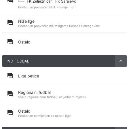
FK Željezničar
,
FK Sarajevo
Podforum posvećen BHT Premijer ligi
Niže lige
Podforum posvećen nižim ligama Bosne i Hercegovine
Ostalo
INO FUDBAL
Lige petice
Regionalni fudbal
Sve o regionalnom fudbalu na jednom mjestu
Ostalo
Podforum namijenjen za ostale lige