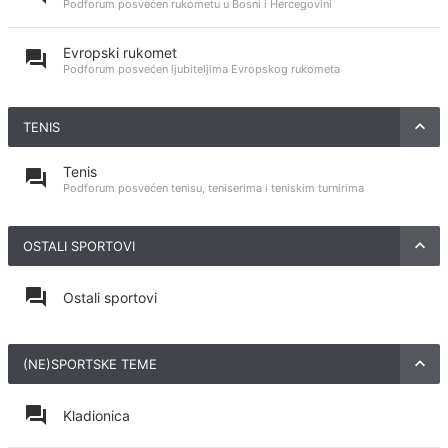
Podforum posvećen rukometu u Bosni i Hercegovini
Evropski rukomet
Podforum posvećen ljubiteljima Evropskog rukometa
TENIS
Tenis
Podforum posvećen tenisu, teniserima i teniskim turnirima
OSTALI SPORTOVI
Ostali sportovi
(NE)SPORTSKE TEME
Kladionica