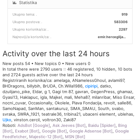
Statistika
Ukupno tema:
.
919
Ukupno postova:
.
583306
Ukupno korisnika/ca:
.
2297
Najnoviji/a korisnik/ca:
.
emir.herceglija00
Activity over the last 24 hours
New posts 54 • New topics 0 • New users 0
In total there were 2790 users :: 46 registered, 10 hidden, 10 bots
and 2724 guests active over the last 24 hours
Registriranih korisnika/ca:
amelaga
,
ANamelessGhoul
,
avlami97
,
BHDragons
,
billybih
,
BrUDA
,
Ch.Willa1986
,
cipiripi
,
datko
,
dzulijano_pike
,
Eldar
,
g 1
,
Gagi tm 87
,
gavran
,
GegenPress
,
ghamaz
,
Gyasi13
,
Haklapuc
,
igla
,
Majkel
,
mali
,
Meha87
,
milanribar
,
Miso Ensar
,
nocni_cuvar
,
Occasionally
,
Okolele
,
Plava Fondacija
,
revolt
,
salle86
,
SamoNapad
,
SanMan
,
santakuruz
,
SIMA_SIMAU
,
South
,
svabo
,
svraka
,
SWRA_1921
,
teatrale36
,
tribina21
,
ubaceni element
,
ublehas
,
Ujko
,
vinston.cercil
,
voltron30
,
Zaki87
Roboti:
AdsBot [Google]
,
Ask Jeeves [Bot]
,
Baidu [Spider]
,
Bing
[Bot]
,
Exabot [Bot]
,
Google [Bot]
,
Google Adsense [Bot]
,
Google
Feedfetcher
,
Majestic-12 [Bot]
,
MSN [Bot]