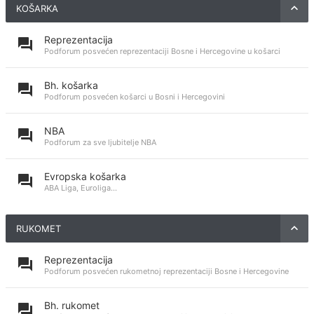
KOŠARKA
Reprezentacija
Podforum posvećen reprezentaciji Bosne i Hercegovine u košarci
Bh. košarka
Podforum posvećen košarci u Bosni i Hercegovini
NBA
Podforum za sve ljubitelje NBA
Evropska košarka
ABA Liga, Euroliga...
RUKOMET
Reprezentacija
Podforum posvećen rukometnoj reprezentaciji Bosne i Hercegovine
Bh. rukomet