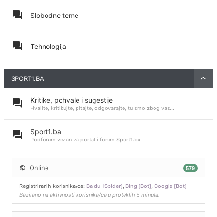
Slobodne teme
Tehnologija
SPORT1.BA
Kritike, pohvale i sugestije
Hvalite, kritikujte, pitajte, odgovarajte, tu smo zbog vas...
Sport1.ba
Podforum vezan za portal i forum Sport1.ba
Online
579
Registriranih korisnika/ca:
Baidu [Spider]
,
Bing [Bot]
,
Google [Bot]
Bazirano na aktivnosti korisnika/ca u proteklih 5 minuta.