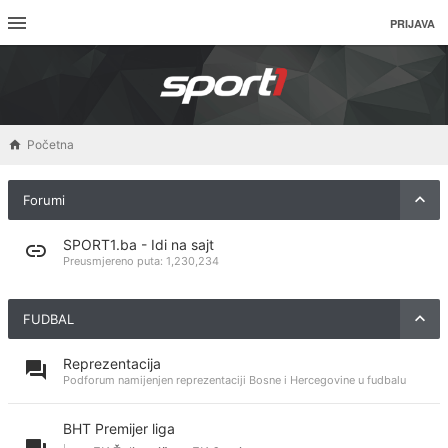
PRIJAVA
Početna
Forumi
SPORT1.ba - Idi na sajt
Preusmjereno puta:
1,230,234
FUDBAL
Reprezentacija
Podforum namijenjen reprezentaciji Bosne i Hercegovine u fudbalu
BHT Premijer liga