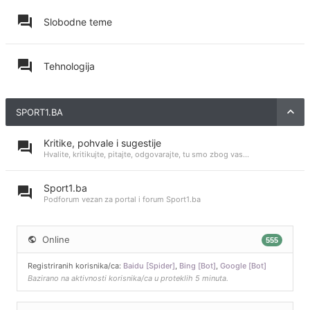
Slobodne teme
Tehnologija
SPORT1.BA
Kritike, pohvale i sugestije
Hvalite, kritikujte, pitajte, odgovarajte, tu smo zbog vas...
Sport1.ba
Podforum vezan za portal i forum Sport1.ba
Online
555
Registriranih korisnika/ca:
Baidu [Spider]
,
Bing [Bot]
,
Google [Bot]
Bazirano na aktivnosti korisnika/ca u proteklih 5 minuta.