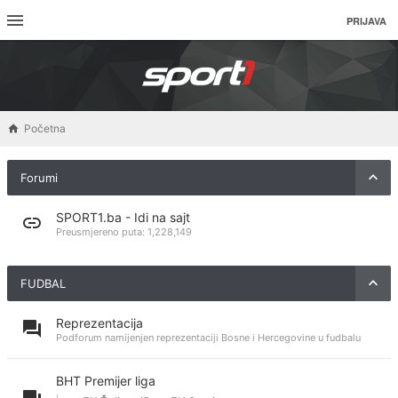
PRIJAVA
Početna
Forumi
SPORT1.ba - Idi na sajt
Preusmjereno puta:
1,228,149
FUDBAL
Reprezentacija
Podforum namijenjen reprezentaciji Bosne i Hercegovine u fudbalu
BHT Premijer liga