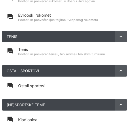
Podforum posvećen rukometu u Bosni i Hercegovini
Evropski rukomet
Podforum posvećen ljubiteljima Evropskog rukometa
TENIS
Tenis
Podforum posvećen tenisu, teniserima i teniskim turnirima
OSTALI SPORTOVI
Ostali sportovi
(NE)SPORTSKE TEME
Kladionica