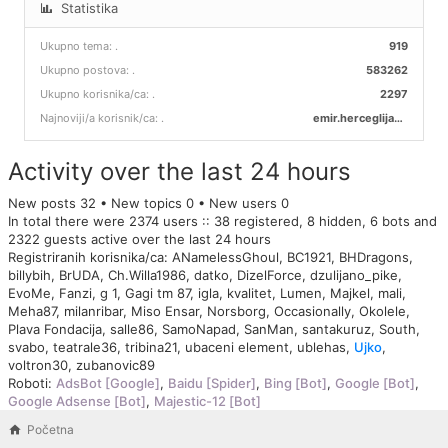
Statistika
Ukupno tema:
.
919
Ukupno postova:
.
583262
Ukupno korisnika/ca:
.
2297
Najnoviji/a korisnik/ca:
.
emir.herceglija00
Activity over the last 24 hours
New posts 32 • New topics 0 • New users 0
In total there were 2374 users :: 38 registered, 8 hidden, 6 bots and
2322 guests active over the last 24 hours
Registriranih korisnika/ca:
ANamelessGhoul
,
BC1921
,
BHDragons
,
billybih
,
BrUDA
,
Ch.Willa1986
,
datko
,
DizelForce
,
dzulijano_pike
,
EvoMe
,
Fanzi
,
g 1
,
Gagi tm 87
,
igla
,
kvalitet
,
Lumen
,
Majkel
,
mali
,
Meha87
,
milanribar
,
Miso Ensar
,
Norsborg
,
Occasionally
,
Okolele
,
Plava Fondacija
,
salle86
,
SamoNapad
,
SanMan
,
santakuruz
,
South
,
svabo
,
teatrale36
,
tribina21
,
ubaceni element
,
ublehas
,
Ujko
,
voltron30
,
zubanovic89
Roboti:
AdsBot [Google]
,
Baidu [Spider]
,
Bing [Bot]
,
Google [Bot]
,
Google Adsense [Bot]
,
Majestic-12 [Bot]
Početna