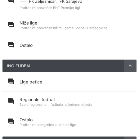
FK Željezničar
,
FK Sarajevo
Podforum posvećen BHT Premijer ligi
Niže lige
Podforum posvećen nižim ligama Bosne i Hercegovine
Ostalo
INO FUDBAL
Lige petice
Regionalni fudbal
Sve o regionalnom fudbalu na jednom mjestu
Ostalo
Podforum namijenjen za ostale lige