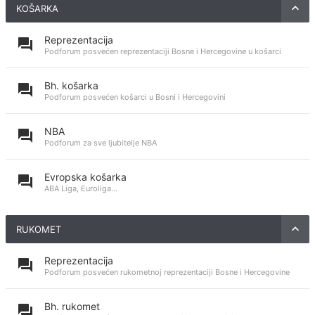
KOŠARKA
Reprezentacija
Podforum posvećen reprezentaciji Bosne i Hercegovine u košarci
Bh. košarka
Podforum posvećen košarci u Bosni i Hercegovini
NBA
Podforum za sve ljubitelje NBA
Evropska košarka
ABA Liga, Euroliga...
RUKOMET
Reprezentacija
Podforum posvećen rukometnoj reprezentaciji Bosne i Hercegovine
Bh. rukomet