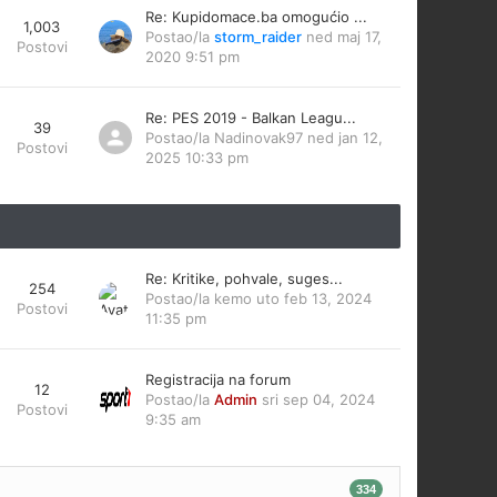
Re: Kupidomace.ba omogućio ...
1,003
Postao/la
storm_raider
ned maj 17,
Postovi
2020 9:51 pm
Re: PES 2019 - Balkan Leagu...
39
Postao/la
Nadinovak97
ned jan 12,
Postovi
2025 10:33 pm
Re: Kritike, pohvale, suges...
254
Postao/la
kemo
uto feb 13, 2024
Postovi
11:35 pm
Registracija na forum
12
Postao/la
Admin
sri sep 04, 2024
Postovi
9:35 am
334