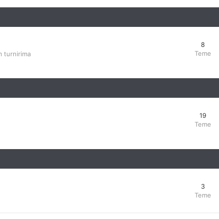
8
Teme
 turnirima
19
Teme
3
Teme