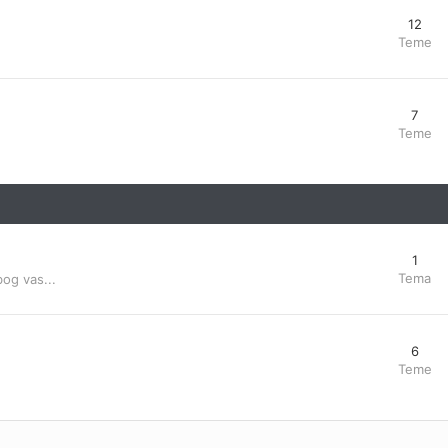
12
Teme
7
Teme
1
Tema
bog vas...
6
Teme