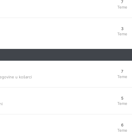
7
Teme
3
Teme
7
Teme
egovine u košarci
5
Teme
ni
6
Teme