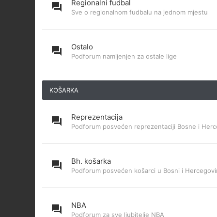
Regionalni fudbal
Sve o regionalnom fudbalu na jednom mjestu
Ostalo
Podforum namijenjen za ostale lige
KOŠARKA
Reprezentacija
Podforum posvećen reprezentaciji Bosne i Herc
Bh. košarka
Podforum posvećen košarci u Bosni i Hercegovi
NBA
Podforum za sve ljubitelje NBA