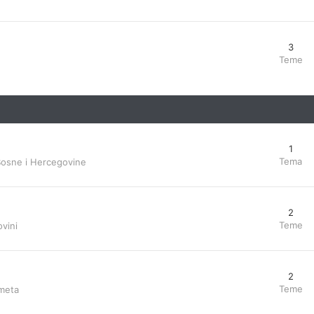
3
Teme
1
Tema
Bosne i Hercegovine
2
Teme
vini
2
Teme
ometa