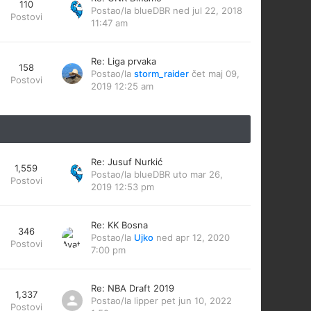
110
Postao/la
blueDBR
ned jul 22, 2018
Postovi
11:47 am
Re: Liga prvaka
158
Postao/la
storm_raider
čet maj 09,
Postovi
2019 12:25 am
Re: Jusuf Nurkić
1,559
Postao/la
blueDBR
uto mar 26,
Postovi
2019 12:53 pm
Re: KK Bosna
346
Postao/la
Ujko
ned apr 12, 2020
Postovi
7:00 pm
Re: NBA Draft 2019
1,337
Postao/la
lipper
pet jun 10, 2022
Postovi