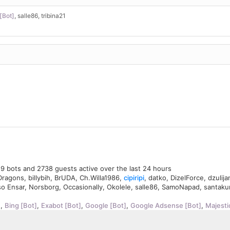
[Bot]
,
salle86
,
tribina21
, 9 bots and 2738 guests active over the last 24 hours
Dragons
,
billybih
,
BrUDA
,
Ch.Willa1986
,
cipiripi
,
datko
,
DizelForce
,
dzulij
so Ensar
,
Norsborg
,
Occasionally
,
Okolele
,
salle86
,
SamoNapad
,
santaku
]
,
Bing [Bot]
,
Exabot [Bot]
,
Google [Bot]
,
Google Adsense [Bot]
,
Majesti