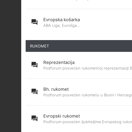
Evropska košarka
ABA Liga, Euroliga...
RUKOMET
Reprezentacija
Podforum posvećen rukometnoj reprezentaciji 
Bh. rukomet
Podforum posvećen rukometu u Bosni i Hercego
Evropski rukomet
Podforum posvećen ljubiteljima Evropskog ruk