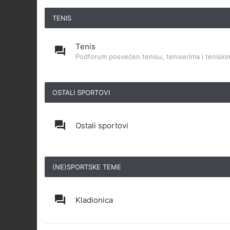
TENIS
Tenis
Podforum posvećen tenisu, teniserima i teniskim
OSTALI SPORTOVI
Ostali sportovi
(NE)SPORTSKE TEME
Kladionica