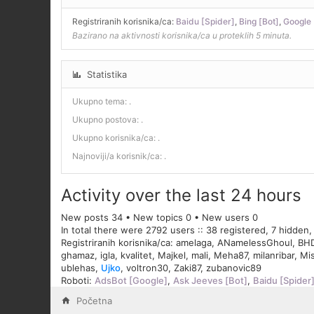
Registriranih korisnika/ca:
Baidu [Spider]
,
Bing [Bot]
,
Google 
Bazirano na aktivnosti korisnika/ca u proteklih 5 minuta.
Statistika
Ukupno tema:
.
Ukupno postova:
.
Ukupno korisnika/ca:
.
Najnoviji/a korisnik/ca:
.
Activity over the last 24 hours
New posts 34 • New topics 0 • New users 0
In total there were 2792 users :: 38 registered, 7 hidden
Registriranih korisnika/ca:
amelaga
,
ANamelessGhoul
,
BH
ghamaz
,
igla
,
kvalitet
,
Majkel
,
mali
,
Meha87
,
milanribar
,
Mi
ublehas
,
Ujko
,
voltron30
,
Zaki87
,
zubanovic89
Roboti:
AdsBot [Google]
,
Ask Jeeves [Bot]
,
Baidu [Spider
Početna