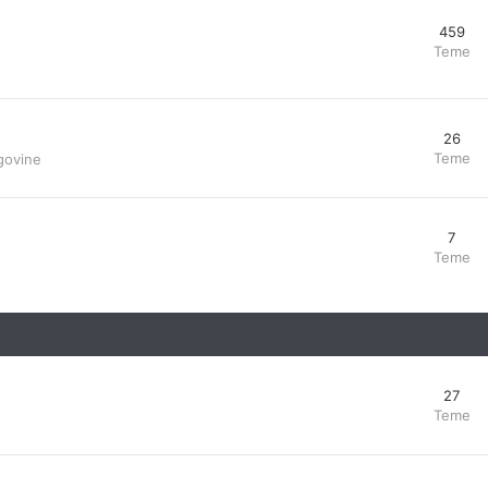
459
Teme
26
Teme
govine
7
Teme
27
Teme