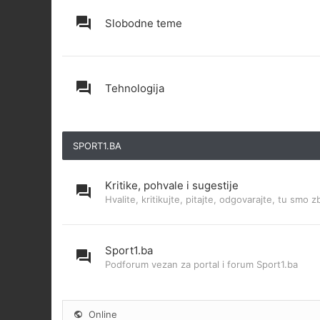
Slobodne teme
Tehnologija
SPORT1.BA
Kritike, pohvale i sugestije
Hvalite, kritikujte, pitajte, odgovarajte, tu smo z
Sport1.ba
Podforum vezan za portal i forum Sport1.ba
Online