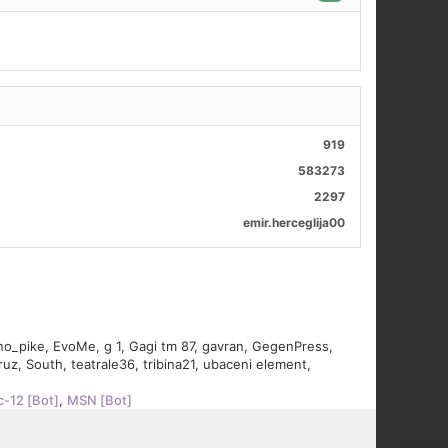
919
583273
2297
emir.herceglija00
ano_pike
,
EvoMe
,
g 1
,
Gagi tm 87
,
gavran
,
GegenPress
,
ruz
,
South
,
teatrale36
,
tribina21
,
ubaceni element
,
c-12 [Bot]
,
MSN [Bot]