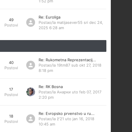
1:52 pm
Re: Euroliga
49
Postao/la
matijasever55
sri dec 24,
Postovi
2025 6:28 am
Re: Rukometna Reprezentacij...
40
Postao/la
19tm87
sub okt 27, 2018
Postovi
8:18 pm
Re: RK Bosna
17
Postao/la
Анарки
uto feb 07, 2017
Postovi
2:20 pm
Re: Evropsko prvenstvo u ru...
18
Postao/la
ž'21
uto jan 16, 2018
Postovi
10:45 am