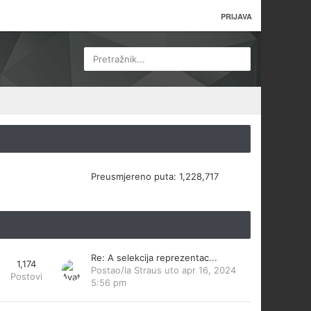
PRIJAVA
Pretražnik...
Preusmjereno puta:
1,228,717
Re: A selekcija reprezentac...
1,174
Postao/la
Straus
uto apr 16, 2024
Postovi
5:56 pm