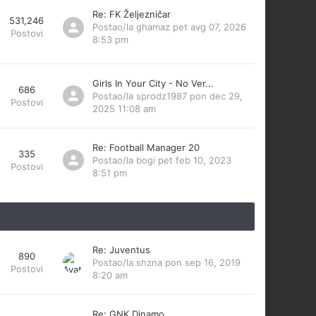
Re: FK Željezničar
531,246
Postao/la
ghamaz
pet avg 07, 2026
Postovi
8:53 pm
Girls In Your City - No Ver...
686
Postao/la
sprodz1987
pon dec 29,
Postovi
2025 11:08 am
Re: Football Manager 20
335
Postao/la
bogi
pet feb 10, 2023
Postovi
8:51 pm
Re: Juventus
890
Postao/la
shzna
pon sep 16, 2019
Postovi
8:20 am
Re: GNK Dinamo