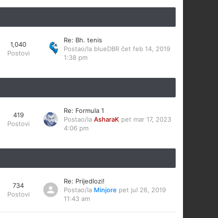
Re: Bh. tenis
1,040
Postao/la
blueDBR
čet feb 14, 2019
Postovi
1:38 pm
Re: Formula 1
419
Postao/la
AsharaK
pet mar 17, 2023
Postovi
4:06 pm
Re: Prijedlozi!
734
Postao/la
Minjore
pet jul 26, 2019
Postovi
11:43 am