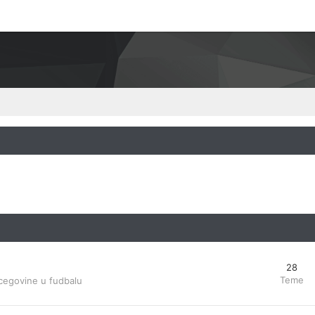
28
Teme
cegovine u fudbalu