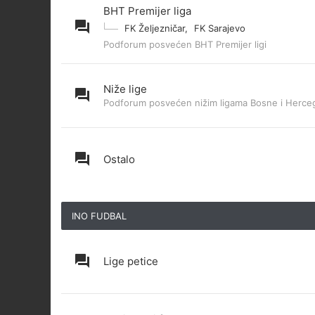
BHT Premijer liga
FK Željezničar
,
FK Sarajevo
Podforum posvećen BHT Premijer ligi
Niže lige
Podforum posvećen nižim ligama Bosne i Herce
Ostalo
INO FUDBAL
Lige petice