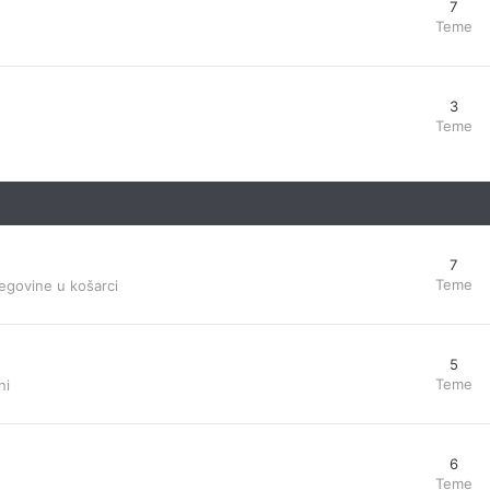
7
Teme
3
Teme
7
Teme
egovine u košarci
5
Teme
ni
6
Teme