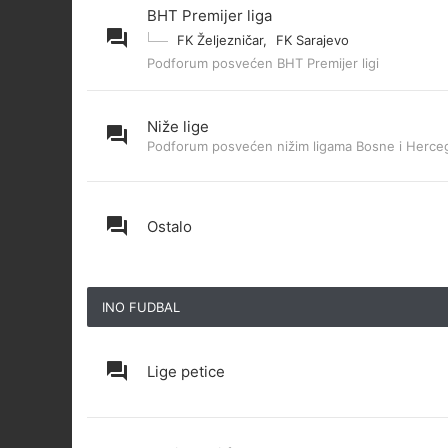
BHT Premijer liga
FK Željezničar
,
FK Sarajevo
Podforum posvećen BHT Premijer ligi
Niže lige
Podforum posvećen nižim ligama Bosne i Herce
Ostalo
INO FUDBAL
Lige petice