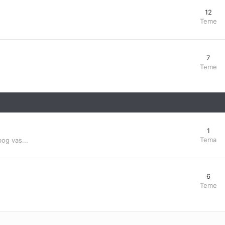
12
Teme
7
Teme
1
Tema
bog vas...
6
Teme