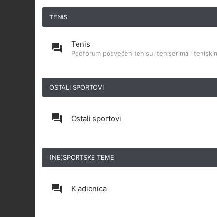
TENIS
Tenis
Podforum posvećen tenisu, teniserima i teniskim
OSTALI SPORTOVI
Ostali sportovi
(NE)SPORTSKE TEME
Kladionica