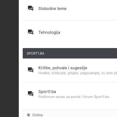
Slobodne teme
Tehnologija
SPORT1.BA
Kritike, pohvale i sugestije
Hvalite, kritikujte, pitajte, odgovarajte, tu smo z
Sport1.ba
Podforum vezan za portal i forum Sport1.ba
Online