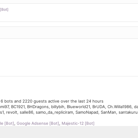
[Bot]
, 6 bots and 2220 guests active over the last 24 hours
ami97
,
BC1921
,
BHDragons
,
billybih
,
Blueworld21
,
BrUDA
,
Ch.Willa1986
,
d
s1
,
revolt
,
salle86
,
samo_da_repliciram
,
SamoNapad
,
SanMan
,
santakuru
e [Bot]
,
Google Adsense [Bot]
,
Majestic-12 [Bot]