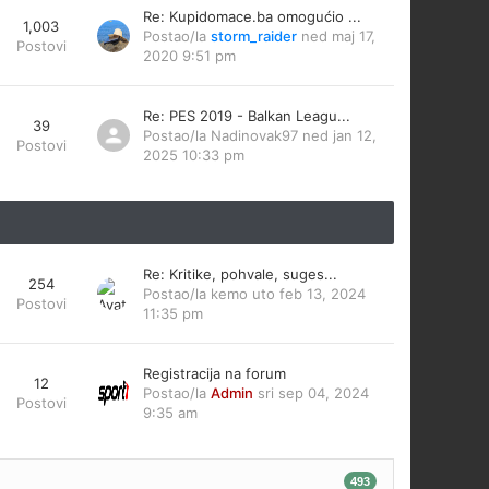
Re: Kupidomace.ba omogućio ...
1,003
Postao/la
storm_raider
ned maj 17,
Postovi
2020 9:51 pm
Re: PES 2019 - Balkan Leagu...
39
Postao/la
Nadinovak97
ned jan 12,
Postovi
2025 10:33 pm
Re: Kritike, pohvale, suges...
254
Postao/la
kemo
uto feb 13, 2024
Postovi
11:35 pm
Registracija na forum
12
Postao/la
Admin
sri sep 04, 2024
Postovi
9:35 am
493