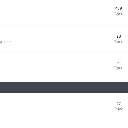
459
Teme
26
Teme
govine
7
Teme
27
Teme