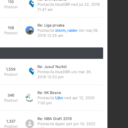
110
Postao/la
blueDBR
ned jul 22, 2018
Postovi
11:47 am
Re: Liga prvaka
158
Postao/la
storm_raider
čet maj 09,
Postovi
2019 12:25 am
Re: Jusuf Nurkić
1,559
Postao/la
blueDBR
uto mar 26,
Postovi
2019 12:53 pm
Re: KK Bosna
346
Postao/la
Ujko
ned apr 12, 2020
Postovi
7:00 pm
Re: NBA Draft 2019
1,337
Postao/la
lipper
pet jun 10, 2022
Postovi