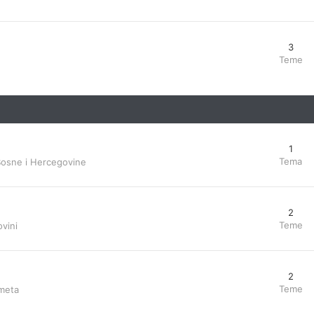
3
Teme
1
Tema
Bosne i Hercegovine
2
Teme
vini
2
Teme
ometa