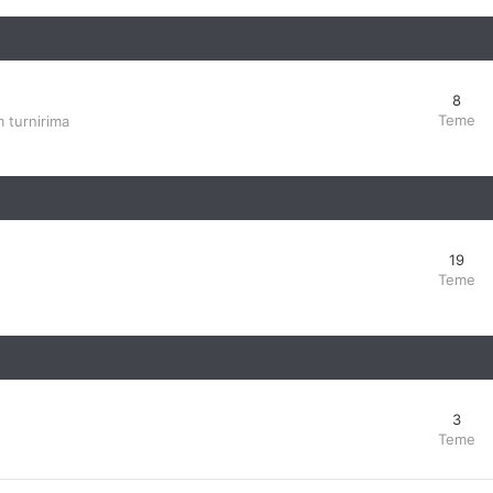
8
Teme
 turnirima
19
Teme
3
Teme