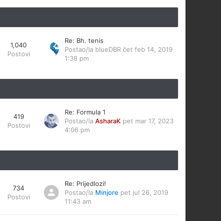
Re: Bh. tenis
1,040
Postao/la
blueDBR
čet feb 14, 2019
Postovi
1:38 pm
Re: Formula 1
419
Postao/la
AsharaK
pet mar 17, 2023
Postovi
4:06 pm
Re: Prijedlozi!
734
Postao/la
Minjore
pet jul 26, 2019
Postovi
11:43 am