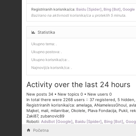
Registriranih korisnika/ca:
Baidu [Spider]
,
Bing [Bot]
,
Google 
Bazirano na aktivnosti korisnika/ca u proteklih 5 minuta.
Statistika
Ukupno tema:
.
Ukupno postova:
.
Ukupno korisnika/ca:
.
Najnoviji/a korisnik/ca:
.
Activity over the last 24 hours
New posts 34 • New topics 0 • New users 0
In total there were 2268 users :: 37 registered, 5 hidden
Registriranih korisnika/ca:
amelaga
,
ANamelessGhoul
,
avl
Majkel
,
mali
,
milanribar
,
Okolele
,
Plava Fondacija
,
Pukii
,
rek
Zaki87
,
zubanovic89
Roboti:
AdsBot [Google]
,
Baidu [Spider]
,
Bing [Bot]
,
Googl
Početna