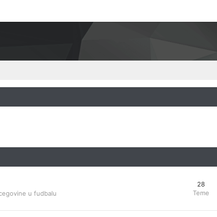
28
Teme
cegovine u fudbalu