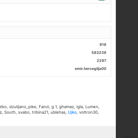
919
583239
2297
emir.herceglija00
atko
,
dzulijano_pike
,
Fanzi
,
g 1
,
ghamaz
,
igla
,
Lumen
,
z
,
South
,
svabo
,
tribina21
,
ublehas
,
Ujko
,
voltron30
,