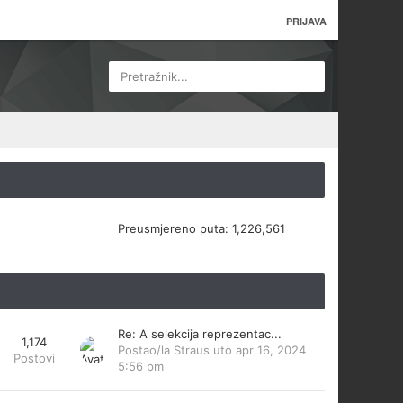
PRIJAVA
Pretražnik...
Preusmjereno puta:
1,226,561
Re: A selekcija reprezentac...
1,174
Postao/la
Straus
uto apr 16, 2024
Postovi
5:56 pm