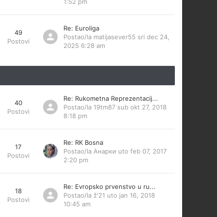
1:52 pm
Re: Euroliga
49
Postao/la
matijasever55
sri dec 24,
Postovi
2025 6:28 am
Re: Rukometna Reprezentacij...
40
Postao/la
19tm87
sub okt 27, 2018
Postovi
8:18 pm
Re: RK Bosna
17
Postao/la
Анарки
uto feb 07, 2017
Postovi
2:20 pm
Re: Evropsko prvenstvo u ru...
18
Postao/la
ž'21
uto jan 16, 2018
Postovi
10:45 am