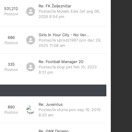
Re: FK Željezničar
531,212
Postao/la
Mulalic Edis
čet avg 06,
Postovi
2026 8:54 pm
Girls In Your City - No Ver...
686
Postao/la
sprodz1987
pon dec 29,
Postovi
2025 11:08 am
Re: Football Manager 20
335
Postao/la
bogi
pet feb 10, 2023
Postovi
8:51 pm
Re: Juventus
890
Postao/la
shzna
pon sep 16, 2019
Postovi
8:20 am
Re: GNK Dinamo