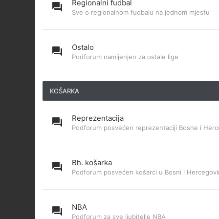
Regionalni fudbal
Sve o regionalnom fudbalu na jednom mjestu
Ostalo
Podforum namijenjen za ostale lige
KOŠARKA
Reprezentacija
Podforum posvećen reprezentaciji Bosne i Herc
Bh. košarka
Podforum posvećen košarci u Bosni i Hercegovi
NBA
Podforum za sve ljubitelje NBA