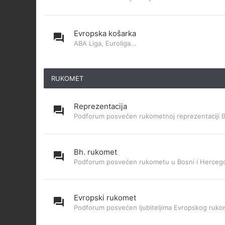
Evropska košarka
ABA Liga, Euroliga...
RUKOMET
Reprezentacija
Podforum posvećen rukometnoj reprezentaciji 
Bh. rukomet
Podforum posvećen rukometu u Bosni i Hercego
Evropski rukomet
Podforum posvećen ljubiteljima Evropskog ruk