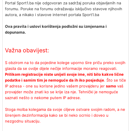
Portal Sport1.ba nije odgovoran za sadržaj poruka objavljenih na
forumu. Poruke na forumu odražavaju isključivo stavove njihovih
autora, a nikako i stavove internet portala Sport1.ba
Ova pravila i uslovi korištenja podložni su izmjenama i
dopunama.
Važna obavijest:
S obzirom na to da pojedine kolege uporno šire priču preko svojih
glasila da se ovdje dijele nečije informacije moramo reagovati.
Prilikom registracije niste unijeli svoje ime, niti bilo kakve lične
podatke i samim tim je nemoguće da ih iko posjeduje
. Što se tiče
IP adresa - one su korisne jedino vašem provajderu jer
samo
vaš
provajder može znati ko se krije iza nje. Tehnički je nemoguće
saznati nešto o nekome putem IP adrese.
Stoga molba kolegama da svoje ciljeve ostvare svojim radom, a ne
širenjem dezinformacija kako se bi neko ocrnio i doveo u
nezgodnu situaciju.