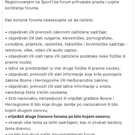
Registrovanjem na Sport1.ba forum prihvatate pravila i uvjete
korištenja foruma.
Kao korisnik foruma obavezujete se da nećete:
• objavljivati i/ili prenositi zakonom zaštićene sadržaje;
• objavljivati i/ili slati vulgarne, klevetničke, pornografske,
uvredljive, prijeteće, rasističke, fašističke i šovinističke sadržaje -
tekstove, slike, video i/ili audio zapise;
• objavljivati i/ili slati tajne i/ili zaštićene podatake neke fizičke ili
pravne osobe;
• lažno se predstavljati (u ime druge fizičke ili pravne osobe);
• objavljivati, prenositi i/ili slati informacije koje krše postojeće
zakone Bosne i Hercegovine i/ili međunarodne zakone;
• objavljivati, prenositi i/ili slati lažne informacije u smislu
nanošenja štete trećim osobama;
• širiti nacionalnu netrpeljivost ili vrijeđati građane Bosne i
Hercegovine ili bilo koje druge zemlje po nacionalnom ili bilo
kojem drugom osnovu;
• vrijeđati druge članove foruma po bilo kojem osnovu;
• otvarati više tema sa istim sadržajem, kao ni otvarati bezbroj
tema dnevno;
• na bilo koji drugi način zloupotrebljavati forum.