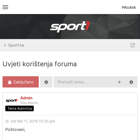
PRIJAVA
Sport1.ba
Uvjeti korištenja foruma
Zaključano
Admin
Site Admin
Tema Autor/ica
čet feb 11, 2016 10:35 pm
Poštovani,