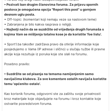
• Pozivati ban drugim članovima foruma. Za prijavu spornih
postova je omogućena opcija "Report this post" u gornjem
desnom uglu posta.
• Off-topic: (komentari koji nemaju veze sa naslovom teme)
• Zabranjena je bilo kakva rasprava o religiji.
• Najbolji način da se suzdržite od vrijeđanja drugih forumaša s
kojima Vam se mišljenja totalno kose je da koristite 'foe listu'.
• Sport1.ba također zadržava pravo da otkrije informacije koje
posjedujemo o Vama (IP adrese i slično) u slučaju tužbe ili pravne
akcije koja rezultuje iz poruka koje ste slali na forumu.
Posebno pravilo:
• Suzdržite se od pisanja na temama namijenjenim samo
navijačima klubova. Za sve komentare ostalih navijača koristite
temu 'općenito-ostalo'.
Kao korisnik foruma, odgovorni ste za zaštitu svoje privatnosti
kroz materijale koje objavljujete na forumu i kroz kontakte koje
ostvarite posredstvom foruma.