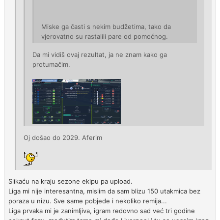
Miske ga časti s nekim budžetima, tako da
vjerovatno su rastalili pare od pomoćnog.
Da mi vidiš ovaj rezultat, ja ne znam kako ga
protumačim.
Oj došao do 2029. Aferim
Slikaću na kraju sezone ekipu pa upload.
Liga mi nije interesantna, mislim da sam blizu 150 utakmica bez
poraza u nizu. Sve same pobjede i nekoliko remija...
Liga prvaka mi je zanimljiva, igram redovno sad već tri godine