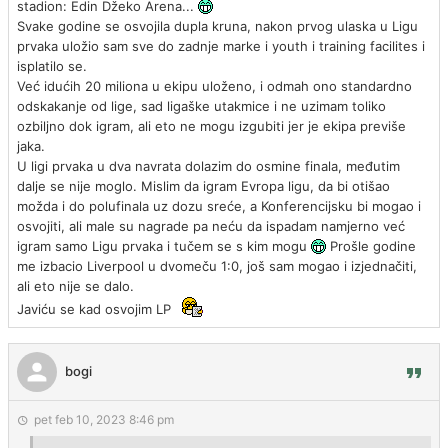
stadion: Edin Džeko Arena...
Svake godine se osvojila dupla kruna, nakon prvog ulaska u Ligu
prvaka uložio sam sve do zadnje marke i youth i training facilites i
isplatilo se.
Već idućih 20 miliona u ekipu uloženo, i odmah ono standardno
odskakanje od lige, sad ligaške utakmice i ne uzimam toliko
ozbiljno dok igram, ali eto ne mogu izgubiti jer je ekipa previše
jaka.
U ligi prvaka u dva navrata dolazim do osmine finala, međutim
dalje se nije moglo. Mislim da igram Evropa ligu, da bi otišao
možda i do polufinala uz dozu sreće, a Konferencijsku bi mogao i
osvojiti, ali male su nagrade pa neću da ispadam namjerno već
igram samo Ligu prvaka i tučem se s kim mogu
Prošle godine
me izbacio Liverpool u dvomeču 1:0, još sam mogao i izjednačiti,
ali eto nije se dalo.
Javiću se kad osvojim LP
bogi
pet feb 10, 2023 8:46 pm