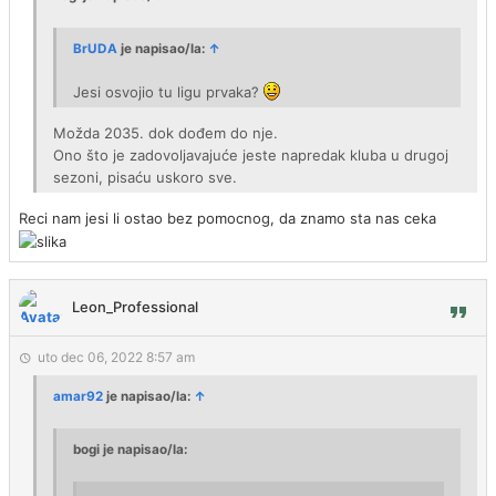
BrUDA
je napisao/la:
↑
Jesi osvojio tu ligu prvaka?
Možda 2035. dok dođem do nje.
Ono što je zadovoljavajuće jeste napredak kluba u drugoj
sezoni, pisaću uskoro sve.
Reci nam jesi li ostao bez pomocnog, da znamo sta nas ceka
Leon_Professional
uto dec 06, 2022 8:57 am
amar92
je napisao/la:
↑
bogi je napisao/la: