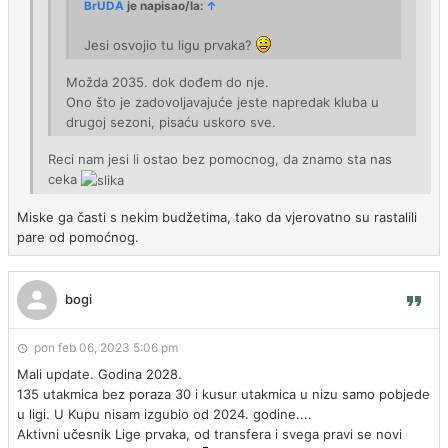
BrUDA
je napisao/la:
↑
Jesi osvojio tu ligu prvaka?
Možda 2035. dok dođem do nje.
Ono što je zadovoljavajuće jeste napredak kluba u
drugoj sezoni, pisaću uskoro sve.
Reci nam jesi li ostao bez pomocnog, da znamo sta nas
ceka
Miske ga časti s nekim budžetima, tako da vjerovatno su rastalili
pare od pomoćnog.
bogi
pon feb 06, 2023 5:06 pm
Mali update. Godina 2028.
135 utakmica bez poraza 30 i kusur utakmica u nizu samo pobjede
u ligi. U Kupu nisam izgubio od 2024. godine....
Aktivni učesnik Lige prvaka, od transfera i svega pravi se novi