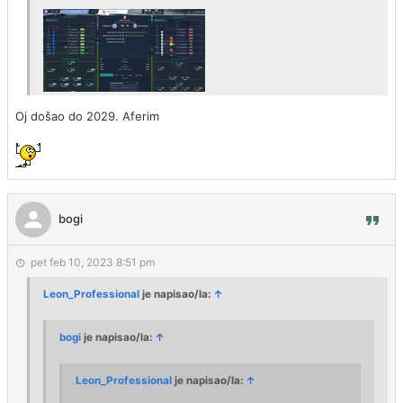
Oj došao do 2029. Aferim
bogi
pet feb 10, 2023 8:51 pm
Leon_Professional
je napisao/la:
↑
bogi
je napisao/la:
↑
Leon_Professional
je napisao/la:
↑