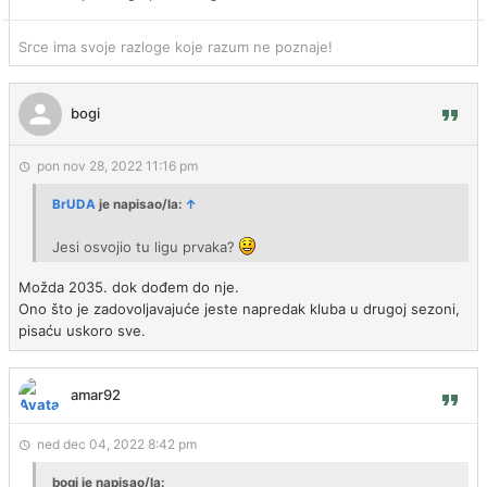
Srce ima svoje razloge koje razum ne poznaje!
bogi
pon nov 28, 2022 11:16 pm
BrUDA
je napisao/la:
↑
Jesi osvojio tu ligu prvaka?
Možda 2035. dok dođem do nje.
Ono što je zadovoljavajuće jeste napredak kluba u drugoj sezoni,
pisaću uskoro sve.
amar92
ned dec 04, 2022 8:42 pm
bogi je napisao/la: