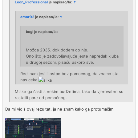
Leon_Professional
je napisao/la:
↑
amar92
je napisao/la:
↑
bogi je napisao/la:
Možda 2035. dok dođem do nje.
Ono što je zadovoljavajuće jeste napredak kluba
u drugoj sezoni, pisaću uskoro sve.
Reci nam jesi li ostao bez pomocnog, da znamo sta
nas ceka
Miske ga časti s nekim budžetima, tako da vjerovatno su
rastalili pare od pomoćnog.
Da mi vidiš ovaj rezultat, ja ne znam kako ga protumačim.