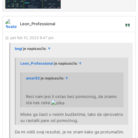
Leon_Professional
pet feb 10, 2023 8:47 pm
bogi
je napisao/la:
↑
Leon_Professional
je napisao/la:
↑
amar92
je napisao/la:
↑
Reci nam jesi li ostao bez pomocnog, da znamo
sta nas ceka
Miske ga časti s nekim budžetima, tako da vjerovatno
su rastalili pare od pomoćnog.
Da mi vidiš ovaj rezultat, ja ne znam kako ga protumačim.