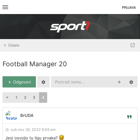
PRIJAVA
Ostalo
Football Manager 20
Odgovori
1
2
3
4
BrUDA
sub nov 26, 2022 9:09 am
Jesi osvojio tu ligu prvaka?