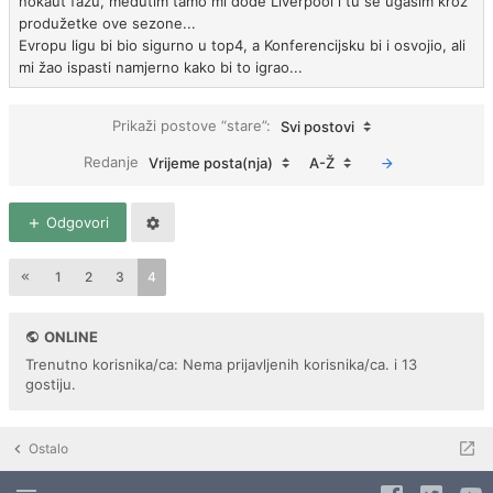
nokaut fazu, međutim tamo mi dođe Liverpool i tu se ugasim kroz
produžetke ove sezone...
Evropu ligu bi bio sigurno u top4, a Konferencijsku bi i osvojio, ali
mi žao ispasti namjerno kako bi to igrao...
Prikaži postove “stare”:
Svi postovi
Redanje
Vrijeme posta(nja)
A-Ž
Odgovori
1
2
3
4
ONLINE
Trenutno korisnika/ca: Nema prijavljenih korisnika/ca. i 13
gostiju.
Ostalo