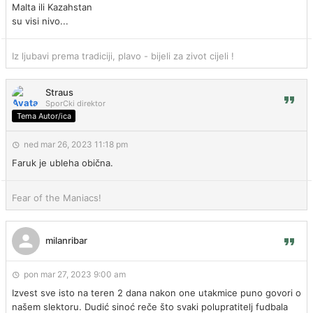
Malta ili Kazahstan
su visi nivo...
Iz ljubavi prema tradiciji, plavo - bijeli za zivot cijeli !
Straus
SporCki direktor
Tema Autor/ica
ned mar 26, 2023 11:18 pm
Faruk je ubleha obična.
Fear of the Maniacs!
milanribar
pon mar 27, 2023 9:00 am
Izvest sve isto na teren 2 dana nakon one utakmice puno govori o
našem slektoru. Dudić sinoć reče što svaki polupratitelj fudbala