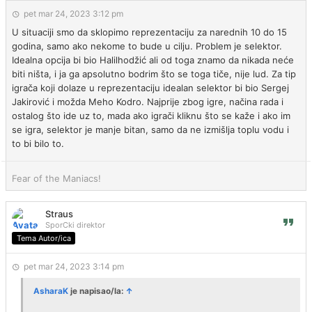
pet mar 24, 2023 3:12 pm
U situaciji smo da sklopimo reprezentaciju za narednih 10 do 15
godina, samo ako nekome to bude u cilju. Problem je selektor.
Idealna opcija bi bio Halilhodžić ali od toga znamo da nikada neće
biti ništa, i ja ga apsolutno bodrim što se toga tiče, nije lud. Za tip
igrača koji dolaze u reprezentaciju idealan selektor bi bio Sergej
Jakirović i možda Meho Kodro. Najprije zbog igre, načina rada i
ostalog što ide uz to, mada ako igrači kliknu što se kaže i ako im
se igra, selektor je manje bitan, samo da ne izmišlja toplu vodu i
to bi bilo to.
Fear of the Maniacs!
Straus
SporCki direktor
Tema Autor/ica
pet mar 24, 2023 3:14 pm
AsharaK
je napisao/la:
↑