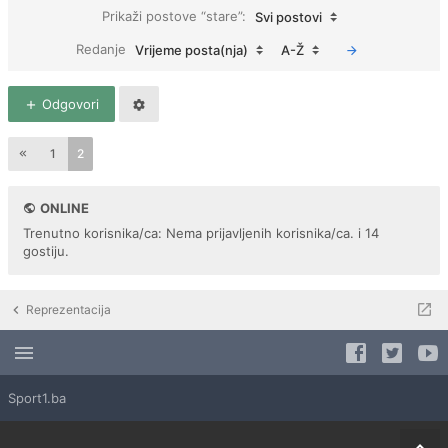
Prikaži postove “stare”:
Svi postovi
Redanje
Vrijeme posta(nja)
A-Ž
Odgovori
1
2
ONLINE
Trenutno korisnika/ca: Nema prijavljenih korisnika/ca. i 14
gostiju.
Reprezentacija
Sport1.ba