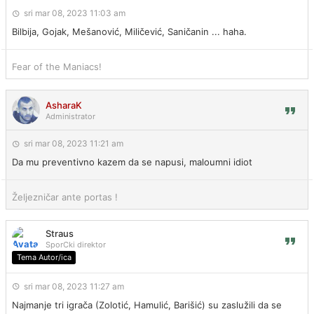
sri mar 08, 2023 11:03 am
Bilbija, Gojak, Mešanović, Miličević, Saničanin ... haha.
Fear of the Maniacs!
AsharaK
Administrator
sri mar 08, 2023 11:21 am
Da mu preventivno kazem da se napusi, maloumni idiot
Željezničar ante portas !
Straus
SporCki direktor
Tema Autor/ica
sri mar 08, 2023 11:27 am
Najmanje tri igrača (Zolotić, Hamulić, Barišić) su zaslužili da se