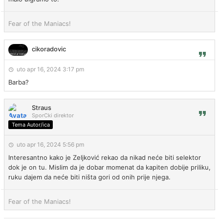
Fear of the Maniacs!
cikoradovic
uto apr 16, 2024 3:17 pm
Barba?
Straus
SporCki direktor
Tema Autor/ica
uto apr 16, 2024 5:56 pm
Interesantno kako je Zeljković rekao da nikad neće biti selektor
dok je on tu. Mislim da je dobar momenat da kapiten dobije priliku,
ruku dajem da neće biti ništa gori od onih prije njega.
Fear of the Maniacs!