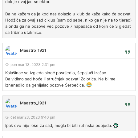
dok je ovaj jad selektor.
Da ne kažem da je kod nas dolazio u klub da kaže kako će pozvat
Hodžića za ovaj sad ciklus (sam od sebe, niko ga nije na to tjerao)
a onda ga ne pozove već pozove 7 napadača od kojih će 3 gledat
sa tribina utakmice.
Maestro_1921
pon mar 13, 2023 2:31 pm
Kolašinac se izgleda sinoć povrijedio, šepajući izašao.
Da vidimo sad hoće li stručnjak pozvati Zolotića. Ne bi me
iznenadilo da genijalac pozove Šerbečića.
Maestro_1921
čet mar 23, 2023 9:40 pm
Ipak ovo nije loše za sad, mogla bi biti rutinska pobjeda.