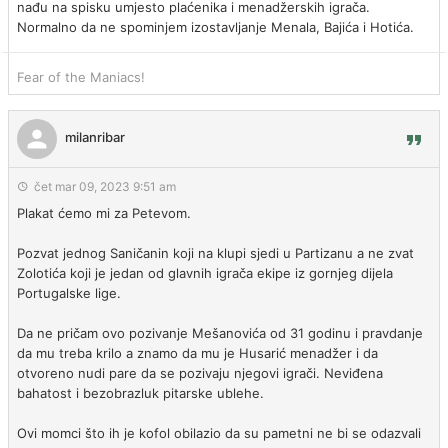
nađu na spisku umjesto plaćenika i menadžerskih igrača.
Normalno da ne spominjem izostavljanje Menala, Bajića i Hotića.
Fear of the Maniacs!
milanribar
čet mar 09, 2023 9:51 am
Plakat ćemo mi za Petevom.
Pozvat jednog Saničanin koji na klupi sjedi u Partizanu a ne zvat
Zolotića koji je jedan od glavnih igrača ekipe iz gornjeg dijela
Portugalske lige.
Da ne pričam ovo pozivanje Mešanovića od 31 godinu i pravdanje
da mu treba krilo a znamo da mu je Husarić menadžer i da
otvoreno nudi pare da se pozivaju njegovi igrači. Neviđena
bahatost i bezobrazluk pitarske ublehe.
Ovi momci što ih je kofol obilazio da su pametni ne bi se odazvali