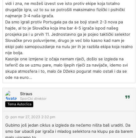
vidi i zna, ne možeš izvest sve isto protiv ekipe koja totalno
drugačije igra, uz to su se potrošili maksimalno fizički i psihički
najmanje 3-4 naša igrača.
Da smo igrali protiv Portugala pa da se boji stavit 2-3 nova pa
hajde, al to je Slovačka koja ima bar 4-5 igrača ispod našeg
prosjeka pa i u prvih 11. Jednostavno ga je pojeo taktički selektor
Slovačke prvo poluvrijeme, drugo je već bilo kasno kad nam je
ekipi palo samopouzdanje na nulu jer ih je razbila ekipa koja realno
nije bolja.
Kasnije one izmjene iz očaja nemam riječi, došlo se izgleda na
teferič da se uzmu pare, malo lijepih riječi za navijače, idemo svi
skupa atmosfera i to, malo će Džeko pogurat malo ostali i da se
ode na euro...
Straus
SporCki direktor
Tema Autor/ica
pon mar 27, 2023 2:32 pm
Gubimo još jedan ciklus a izgleda da nećemo ništa baš uraditi. Da
smo bar ubacili par igrača i mladog selektora na klupu pa da barem
malo uigramo to.