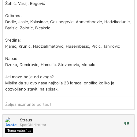
Šehić, Vasilj, Begović
Odbrana:
Dedic, Jasic, Kolasinac, Gazibegovic, Ahmedhodzic, Hadzikadunic,
Barisic, Zolotic, Bicakcic
Sredina:
Pjanic, Krunic, Hadziahmetovic, Huseinbasic, Prcic, Tahirovic
Napad:
Dzeko, Demirovic, Hamulic, Stevanovic, Menalo
Jel moze bolje od ovoga?
Mislim da su ovo nasa najbolja 23 igraca, onoliko koliko je
dozvoljeno staviti na spisak.
Željezničar ante portas !
Straus
SporCki direktor
Tema Autor/ica