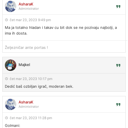
AsharaK
Administrator
čet mar 23, 2023 9:49 pm
Ma ja totalno hladan i takav cu bit dok se ne pozivaju najbolji, a
ima ih dosta.
Željezničar ante portas !
Majkel
čet mar 23, 2023 10:17 pm
Dedić baš ozbiljan igrač, moderan bek.
AsharaK
Administrator
čet mar 23, 2023 11:28 pm
Golmani: