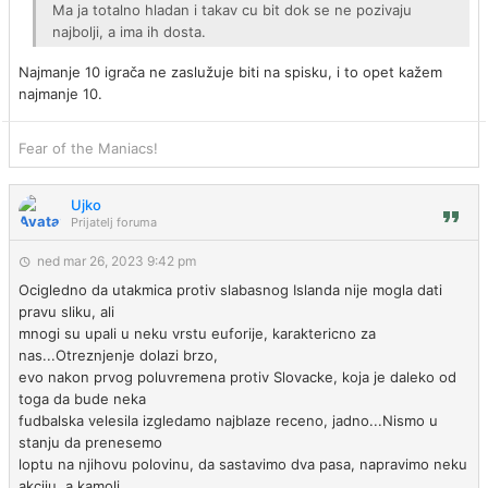
Ma ja totalno hladan i takav cu bit dok se ne pozivaju
najbolji, a ima ih dosta.
Najmanje 10 igrača ne zaslužuje biti na spisku, i to opet kažem
najmanje 10.
Fear of the Maniacs!
Ujko
Prijatelj foruma
ned mar 26, 2023 9:42 pm
Ocigledno da utakmica protiv slabasnog Islanda nije mogla dati
pravu sliku, ali
mnogi su upali u neku vrstu euforije, karaktericno za
nas...Otreznjenje dolazi brzo,
evo nakon prvog poluvremena protiv Slovacke, koja je daleko od
toga da bude neka
fudbalska velesila izgledamo najblaze receno, jadno...Nismo u
stanju da prenesemo
loptu na njihovu polovinu, da sastavimo dva pasa, napravimo neku
akciju, a kamoli