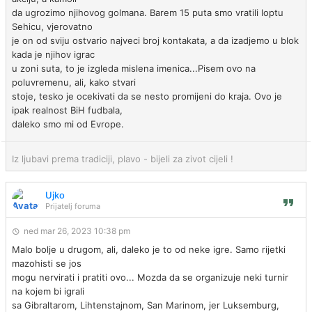
da ugrozimo njihovog golmana. Barem 15 puta smo vratili loptu
Sehicu, vjerovatno
je on od sviju ostvario najveci broj kontakata, a da izadjemo u blok
kada je njihov igrac
u zoni suta, to je izgleda mislena imenica...Pisem ovo na
poluvremenu, ali, kako stvari
stoje, tesko je ocekivati da se nesto promijeni do kraja. Ovo je
ipak realnost BiH fudbala,
daleko smo mi od Evrope.
Iz ljubavi prema tradiciji, plavo - bijeli za zivot cijeli !
Ujko
Prijatelj foruma
ned mar 26, 2023 10:38 pm
Malo bolje u drugom, ali, daleko je to od neke igre. Samo rijetki
mazohisti se jos
mogu nervirati i pratiti ovo... Mozda da se organizuje neki turnir
na kojem bi igrali
sa Gibraltarom, Lihtenstajnom, San Marinom, jer Luksemburg,