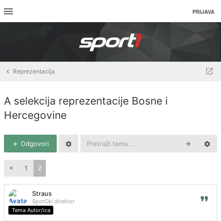
PRIJAVA
Reprezentacija
A selekcija reprezentacije Bosne i
Hercegovine
Odgovori
1
2
Straus
SporCki direktor
Tema Autor/ica