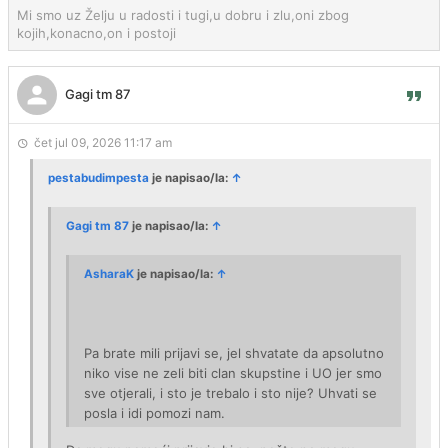
Mi smo uz Želju u radosti i tugi,u dobru i zlu,oni zbog
kojih,konacno,on i postoji
Gagi tm 87
čet jul 09, 2026 11:17 am
pestabudimpesta
je napisao/la:
↑
Gagi tm 87
je napisao/la:
↑
AsharaK
je napisao/la:
↑
Pa brate mili prijavi se, jel shvatate da apsolutno
niko vise ne zeli biti clan skupstine i UO jer smo
sve otjerali, i sto je trebalo i sto nije? Uhvati se
posla i idi pomozi nam.