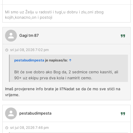
Mi smo uz Želju u radosti i tugi,u dobru i zlu,oni zbog
kojih,konacno,on i postoji
Gagi tm 87
sri jul 08, 2026 7:02 pm
pestabudimpesta
je napisao/la:
↑
Bit će sve dobro ako Bog da, 2 sedmice cemo kasniti, ali
90+ uz ekipu prva dva kola i namirit cemo.
Imaš provjerene info brate je li?Nadat se da će mo sve stići na
vrijeme.
pestabudimpesta
sri jul 08, 2026 7:46 pm