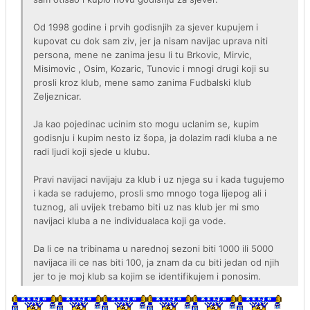
Od 1998 godine i prvih godisnjih za sjever kupujem i
kupovat cu dok sam ziv, jer ja nisam navijac uprava niti
persona, mene ne zanima jesu li tu Brkovic, Mirvic,
Misimovic , Osim, Kozaric, Tunovic i mnogi drugi koji su
prosli kroz klub, mene samo zanima Fudbalski klub
Zeljeznicar.
Ja kao pojedinac ucinim sto mogu uclanim se, kupim
godisnju i kupim nesto iz šopa, ja dolazim radi kluba a ne
radi ljudi koji sjede u klubu.
Pravi navijaci navijaju za klub i uz njega su i kada tugujemo
i kada se radujemo, prosli smo mnogo toga lijepog ali i
tuznog, ali uvijek trebamo biti uz nas klub jer mi smo
navijaci kluba a ne individualaca koji ga vode.
Da li ce na tribinama u narednoj sezoni biti 1000 ili 5000
navijaca ili ce nas biti 100, ja znam da cu biti jedan od njih
jer to je moj klub sa kojim se identifikujem i ponosim.