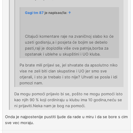
Gagi tm 87
je napisao/la:
↑
Citajući komentare raje na zvaničnoj slabo ko će
uzeti godisnju,a i posjeta će bojim se debelo
pasti,raji je dopizdila više ova patnja,borba za
opstanak i ublehe u skupštini i UO kluba.
Pa brate mili prijavi se, jel shvatate da apsolutno niko
vise ne zeli biti clan skupstine i UO jer smo sve
otjerali, i sto je trebalo i sto nije? Uhvati se posla i idi
pomozi nam.
Da mogu pomoći prijavio bi se, pošto ne mogu pomoći isto
kao njih 90 % koji ordiniraju u klubu ima 10 godina,neću se
ni prijaviti.Neka nam je bog na pomoći.
Onda je najpostenije pustiti ljude da rade u miru i da se bore s cim
sve vec moraju.