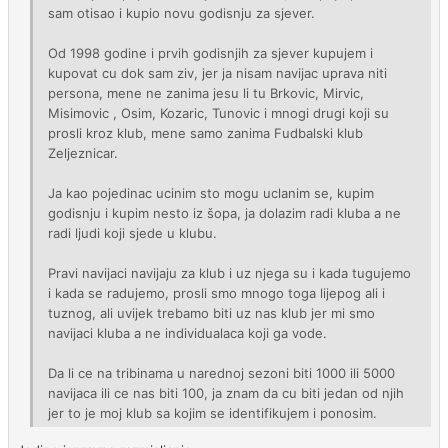
sam otisao i kupio novu godisnju za sjever.
Od 1998 godine i prvih godisnjih za sjever kupujem i
kupovat cu dok sam ziv, jer ja nisam navijac uprava niti
persona, mene ne zanima jesu li tu Brkovic, Mirvic,
Misimovic , Osim, Kozaric, Tunovic i mnogi drugi koji su
prosli kroz klub, mene samo zanima Fudbalski klub
Zeljeznicar.
Ja kao pojedinac ucinim sto mogu uclanim se, kupim
godisnju i kupim nesto iz šopa, ja dolazim radi kluba a ne
radi ljudi koji sjede u klubu.
Pravi navijaci navijaju za klub i uz njega su i kada tugujemo
i kada se radujemo, prosli smo mnogo toga lijepog ali i
tuznog, ali uvijek trebamo biti uz nas klub jer mi smo
navijaci kluba a ne individualaca koji ga vode.
Da li ce na tribinama u narednoj sezoni biti 1000 ili 5000
navijaca ili ce nas biti 100, ja znam da cu biti jedan od njih
jer to je moj klub sa kojim se identifikujem i ponosim.