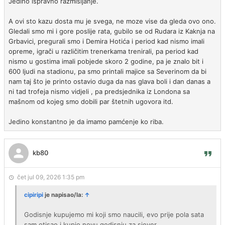
Jedino ispravno razmisljanje.
A ovi sto kazu dosta mu je svega, ne moze vise da gleda ovo ono.
Gledali smo mi i gore poslije rata, gubilo se od Rudara iz Kaknja na
Grbavici, pregurali smo i Demira Hotića i period kad nismo imali
opreme, igrači u različitim trenerkama trenirali, pa period kad
nismo u gostima imali pobjede skoro 2 godine, pa je znalo bit i
600 ljudi na stadionu, pa smo printali majice sa Severinom da bi
nam taj što je printo ostavio duga da nas glava boli i dan danas a
ni tad trofeja nismo vidjeli , pa predsjednika iz Londona sa
mašnom od kojeg smo dobili par štetnih ugovora itd.
Jedino konstantno je da imamo pamćenje ko riba.
kb80
čet jul 09, 2026 1:35 pm
cipiripi
je napisao/la:
↑
Godisnje kupujemo mi koji smo naucili, evo prije pola sata
sam otisao i kupio novu godisnju za sjever.