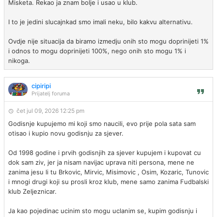
Misketa. Rekao ja znam bolje i usao u klub.
I to je jedini slucajnkad smo imali neku, bilo kakvu alternativu.
Ovdje nije situacija da biramo izmedju onih sto mogu doprinijeti 1%
i odnos to mogu doprinijeti 100%, nego onih sto mogu 1% i
nikoga.
cipiripi
Prijatelj foruma
čet jul 09, 2026 12:25 pm
Godisnje kupujemo mi koji smo naucili, evo prije pola sata sam
otisao i kupio novu godisnju za sjever.
Od 1998 godine i prvih godisnjih za sjever kupujem i kupovat cu
dok sam ziv, jer ja nisam navijac uprava niti persona, mene ne
zanima jesu li tu Brkovic, Mirvic, Misimovic , Osim, Kozaric, Tunovic
i mnogi drugi koji su prosli kroz klub, mene samo zanima Fudbalski
klub Zeljeznicar.
Ja kao pojedinac ucinim sto mogu uclanim se, kupim godisnju i