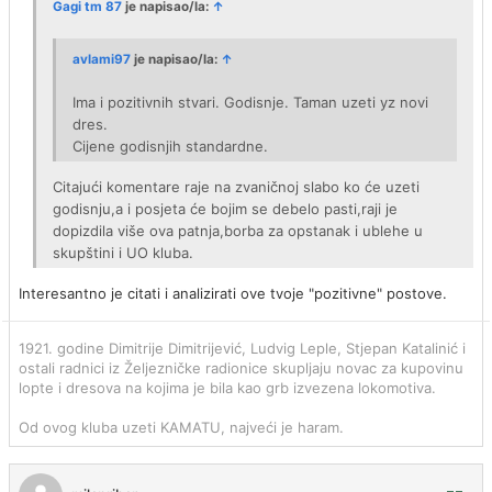
Gagi tm 87
je napisao/la:
↑
avlami97
je napisao/la:
↑
Ima i pozitivnih stvari. Godisnje. Taman uzeti yz novi
dres.
Cijene godisnjih standardne.
Citajući komentare raje na zvaničnoj slabo ko će uzeti
godisnju,a i posjeta će bojim se debelo pasti,raji je
dopizdila više ova patnja,borba za opstanak i ublehe u
skupštini i UO kluba.
Interesantno je citati i analizirati ove tvoje "pozitivne" postove.
1921. godine Dimitrije Dimitrijević, Ludvig Leple, Stjepan Katalinić i
ostali radnici iz Željezničke radionice skupljaju novac za kupovinu
lopte i dresova na kojima je bila kao grb izvezena lokomotiva.
Od ovog kluba uzeti KAMATU, najveći je haram.