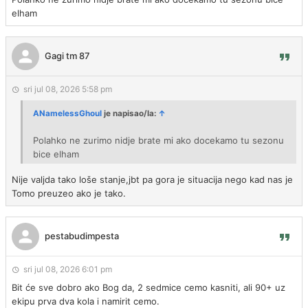
elham
Gagi tm 87
sri jul 08, 2026 5:58 pm
ANamelessGhoul
je napisao/la:
↑
Polahko ne zurimo nidje brate mi ako docekamo tu sezonu
bice elham
Nije valjda tako loše stanje,jbt pa gora je situacija nego kad nas je
Tomo preuzeo ako je tako.
pestabudimpesta
sri jul 08, 2026 6:01 pm
Bit će sve dobro ako Bog da, 2 sedmice cemo kasniti, ali 90+ uz
ekipu prva dva kola i namirit cemo.