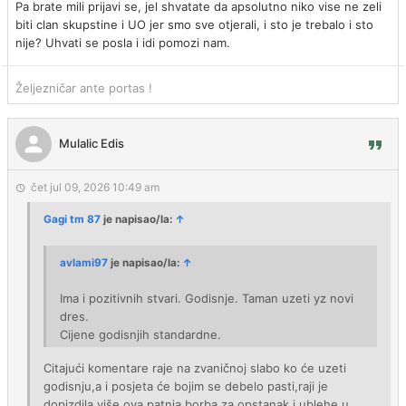
Pa brate mili prijavi se, jel shvatate da apsolutno niko vise ne zeli
biti clan skupstine i UO jer smo sve otjerali, i sto je trebalo i sto
nije? Uhvati se posla i idi pomozi nam.
Željezničar ante portas !
Mulalic Edis
čet jul 09, 2026 10:49 am
Gagi tm 87
je napisao/la:
↑
avlami97
je napisao/la:
↑
Ima i pozitivnih stvari. Godisnje. Taman uzeti yz novi
dres.
Cijene godisnjih standardne.
Citajući komentare raje na zvaničnoj slabo ko će uzeti
godisnju,a i posjeta će bojim se debelo pasti,raji je
dopizdila više ova patnja,borba za opstanak i ublehe u