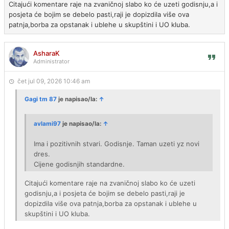
Citajući komentare raje na zvaničnoj slabo ko će uzeti godisnju,a i
posjeta će bojim se debelo pasti,raji je dopizdila više ova
patnja,borba za opstanak i ublehe u skupštini i UO kluba.
AsharaK
Administrator
čet jul 09, 2026 10:46 am
Gagi tm 87
je napisao/la:
↑
avlami97
je napisao/la:
↑
Ima i pozitivnih stvari. Godisnje. Taman uzeti yz novi
dres.
Cijene godisnjih standardne.
Citajući komentare raje na zvaničnoj slabo ko će uzeti
godisnju,a i posjeta će bojim se debelo pasti,raji je
dopizdila više ova patnja,borba za opstanak i ublehe u
skupštini i UO kluba.