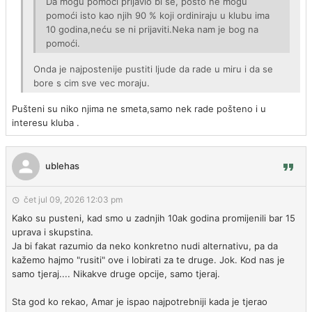
Da mogu pomoći prijavio bi se, pošto ne mogu
pomoći isto kao njih 90 % koji ordiniraju u klubu ima
10 godina,neću se ni prijaviti.Neka nam je bog na
pomoći.
Onda je najpostenije pustiti ljude da rade u miru i da se
bore s cim sve vec moraju.
Pušteni su niko njima ne smeta,samo nek rade pošteno i u
interesu kluba .
ublehas
čet jul 09, 2026 12:03 pm
Kako su pusteni, kad smo u zadnjih 10ak godina promijenili bar 15
uprava i skupstina.
Ja bi fakat razumio da neko konkretno nudi alternativu, pa da
kažemo hajmo "rusiti" ove i lobirati za te druge. Jok. Kod nas je
samo tjeraj.... Nikakve druge opcije, samo tjeraj.
Sta god ko rekao, Amar je ispao najpotrebniji kada je tjerao