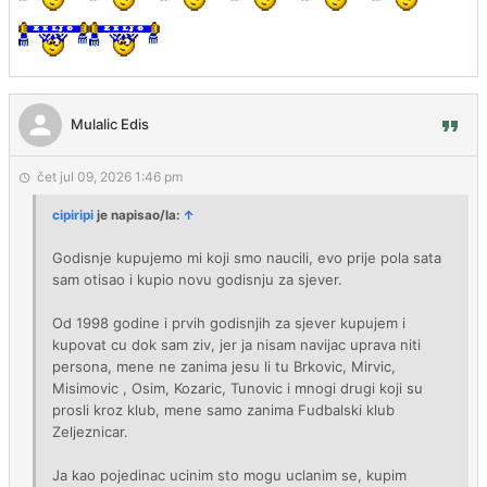
Mulalic Edis
čet jul 09, 2026 1:46 pm
cipiripi
je napisao/la:
↑
Godisnje kupujemo mi koji smo naucili, evo prije pola sata
sam otisao i kupio novu godisnju za sjever.
Od 1998 godine i prvih godisnjih za sjever kupujem i
kupovat cu dok sam ziv, jer ja nisam navijac uprava niti
persona, mene ne zanima jesu li tu Brkovic, Mirvic,
Misimovic , Osim, Kozaric, Tunovic i mnogi drugi koji su
prosli kroz klub, mene samo zanima Fudbalski klub
Zeljeznicar.
Ja kao pojedinac ucinim sto mogu uclanim se, kupim