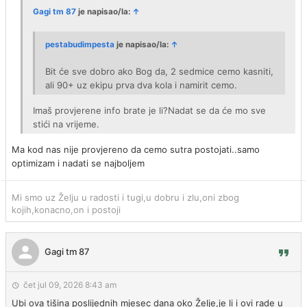
Gagi tm 87
je napisao/la:
↑
pestabudimpesta
je napisao/la:
↑
Bit će sve dobro ako Bog da, 2 sedmice cemo kasniti,
ali 90+ uz ekipu prva dva kola i namirit cemo.
Imaš provjerene info brate je li?Nadat se da će mo sve
stići na vrijeme.
Ma kod nas nije provjereno da cemo sutra postojati..samo
optimizam i nadati se najboljem
Mi smo uz Želju u radosti i tugi,u dobru i zlu,oni zbog
kojih,konacno,on i postoji
Gagi tm 87
čet jul 09, 2026 8:43 am
Ubi ova tišina poslijednih mjesec dana oko Želje,je li i ovi rade u