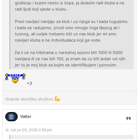
godisnju i kupim nesto iz šopa, ja dolazim radi kluba a ne
radi ljudi koji sjede u klubu.
Pravi navijaci navijaju za klub i uz njega su i kada tugujemo
i kada se radujemo, prosli smo mnogo toga lijepog ali i
tuznog, ali uvijek trebamo biti uz nas klub jer mi smo
navijaci kluba a ne individualaca koji ga vode.
Da li ce na tribinama u narednoj sezoni biti 1000 ili 5000
navijaca ili ce nas biti 100, ja znam da cu biti jedan od njih
jer to je moj klub sa kojim se identifikujem i ponosim.
<3
Grande dioničko društvo
Valter
čet jul 09, 2026 2:59 pm