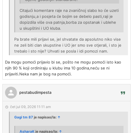
Citajući komentare raje na zvaničnoj slabo ko će uzeti
godisnju,a i posjeta će bojim se debelo pasti,raji je
dopizdila više ova patnja,borba za opstanak i ublehe
u skupštini i UO kluba.
Pa brate mili prijavi se, jel shvatate da apsolutno niko vise
ne zeli biti clan skupstine i UO jer smo sve otjerali, i sto je
trebalo i sto nije? Uhvati se posla i idi pomozi nam.
Da mogu pomoći prijavio bi se, pošto ne mogu pomoći isto kao
njih 90 % koji ordiniraju u klubu ima 10 godina,neću se ni
prijaviti.Neka nam je bog na pomoći.
pestabudimpesta
čet jul 09, 2026 11:11 am
Gagi tm 87
je napisao/la:
↑
AsharaK
je napisao/la:
↑