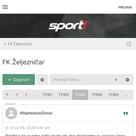
PRIJAVA
FK Željezničar
FK Željezničar
Odgovori
1
...
11161
11162
11163
11164
11165
...
11205
ANamelessGhoul
sri jul 08, 2026 5:47 pm
Polahko ne zurimo nidje brate mi ako docekamo tu sezonu bice