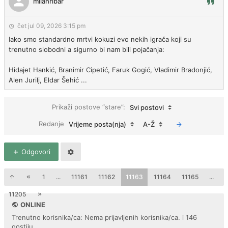
milanribar
čet jul 09, 2026 3:15 pm
Iako smo standardno mrtvi kokuzi evo nekih igrača koji su
trenutno slobodni a sigurno bi nam bili pojačanja:
Hidajet Hankić, Branimir Cipetić, Faruk Gogić, Vladimir Bradonjić,
Alen Jurilj, Eldar Šehić ...
Prikaži postove “stare”:
Svi postovi
Redanje
Vrijeme posta(nja)
A-Ž
Odgovori
1
...
11161
11162
11163
11164
11165
...
11205
ONLINE
Trenutno korisnika/ca: Nema prijavljenih korisnika/ca. i 146
gostiju.