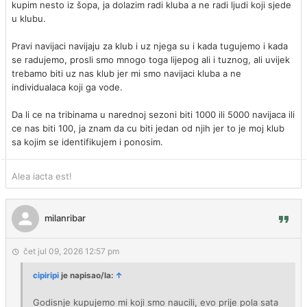
kupim nesto iz šopa, ja dolazim radi kluba a ne radi ljudi koji sjede
u klubu.
Pravi navijaci navijaju za klub i uz njega su i kada tugujemo i kada
se radujemo, prosli smo mnogo toga lijepog ali i tuznog, ali uvijek
trebamo biti uz nas klub jer mi smo navijaci kluba a ne
individualaca koji ga vode.
Da li ce na tribinama u narednoj sezoni biti 1000 ili 5000 navijaca ili
ce nas biti 100, ja znam da cu biti jedan od njih jer to je moj klub
sa kojim se identifikujem i ponosim.
Alea iacta est!
milanribar
čet jul 09, 2026 12:57 pm
cipiripi
je napisao/la:
↑
Godisnje kupujemo mi koji smo naucili, evo prije pola sata