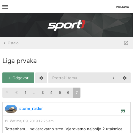
PRIJAVA
Ostalo
Liga prvaka
Odgovori
1
...
3
4
5
6
7
storm_raider
čet maj 09, 2019 12:25 am
Tottenham... nevjerovatno srce. Vjerovatno najbolje 2 utakmice