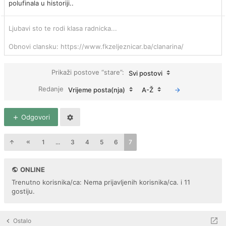
polufinala u historiji..
Ljubavi sto te rodi klasa radnicka...
Obnovi clansku: https://www.fkzeljeznicar.ba/clanarina/
Prikaži postove “stare”:
Svi postovi
Redanje
Vrijeme posta(nja)
A-Ž
Odgovori
1
...
3
4
5
6
7
ONLINE
Trenutno korisnika/ca: Nema prijavljenih korisnika/ca. i 11
gostiju.
Ostalo