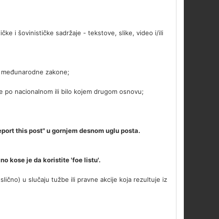
tičke i šovinističke sadržaje - tekstove, slike, video i/ili
/ili međunarodne zakone;
mlje po nacionalnom ili bilo kojem drugom osnovu;
port this post" u gornjem desnom uglu posta.
 kose je da koristite 'foe listu'.
ično) u slučaju tužbe ili pravne akcije koja rezultuje iz