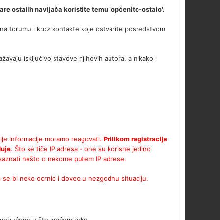
 ostalih navijača koristite temu 'općenito-ostalo'.
te na forumu i kroz kontakte koje ostvarite posredstvom
avaju isključivo stavove njihovih autora, a nikako i
čije informacije moramo reagovati.
Prilikom registracije
duje
. Što se tiče IP adresa - one su korisne jedino
e saznati nešto o nekome putem IP adrese.
 se bi neko ocrnio i doveo u nezgodnu situaciju.
u omogućene u što kraćem roku.