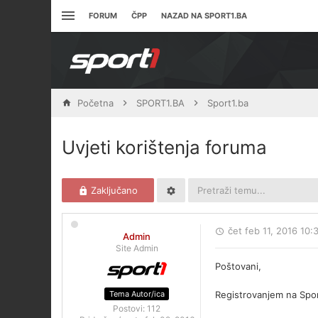
FORUM
ČPP
NAZAD NA SPORT1.BA
Početna
SPORT1.BA
Sport1.ba
Uvjeti korištenja foruma
Zaključano
čet feb 11, 2016 10
Admin
Site Admin
Poštovani,
Tema Autor/ica
Registrovanjem na Sport
Postovi:
112