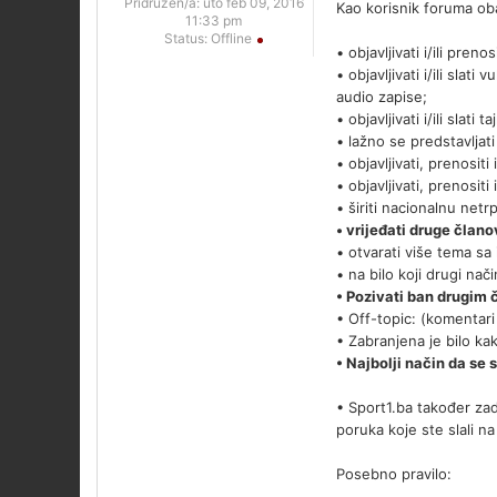
Pridružen/a:
uto feb 09, 2016
Kao korisnik foruma ob
11:33 pm
Status:
Offline
• objavljivati i/ili pre
• objavljivati i/ili slat
audio zapise;
• objavljivati i/ili slat
• lažno se predstavljati
• objavljivati, prenosit
• objavljivati, prenosit
• širiti nacionalnu netr
• vrijeđati druge član
• otvarati više tema sa
• na bilo koji drugi nač
• Pozivati ban drugim 
• Off-topic: (komentar
• Zabranjena je bilo kak
• Najbolji način da se 
• Sport1.ba također zad
poruka koje ste slali n
Posebno pravilo: