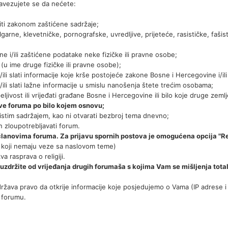
avezujete se da nećete:
nositi zakonom zaštićene sadržaje;
i vulgarne, klevetničke, pornografske, uvredljive, prijeteće, rasističke, fašis
i tajne i/ili zaštićene podatake neke fizičke ili pravne osobe;
 (u ime druge fizičke ili pravne osobe);
i i/ili slati informacije koje krše postojeće zakone Bosne i Hercegovine i
i i/ili slati lažne informacije u smislu nanošenja štete trećim osobama;
peljivost ili vrijeđati građane Bosne i Hercegovine ili bilo koje druge ze
ove foruma po bilo kojem osnovu;
 istim sadržajem, kao ni otvarati bezbroj tema dnevno;
in zloupotrebljavati forum.
članovima foruma. Za prijavu spornih postova je omogućena opcija "Re
i koji nemaju veze sa naslovom teme)
va rasprava o religiji.
suzdržite od vrijeđanja drugih forumaša s kojima Vam se mišljenja totalno
ržava pravo da otkrije informacije koje posjedujemo o Vama (IP adrese i sl
a forumu.