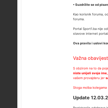
• Suzdržite se od pisa
Kao korisnik foruma, od
foruma.
Portal Sport1.ba nije o
stavove internet portal
Ova pravila i uslovi k
Važna obavijest
S obzirom na to da poje
niste unijeli svoje ime
vašem provajderu jer
s
Stoga molba kolegama d
Update 12.03.2
Registracije odobrava 