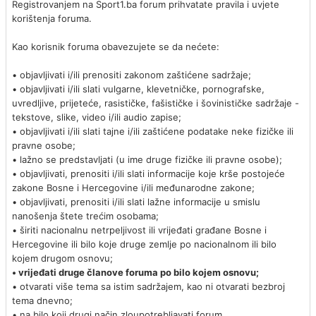
Registrovanjem na Sport1.ba forum prihvatate pravila i uvjete
korištenja foruma.
Kao korisnik foruma obavezujete se da nećete:
• objavljivati i/ili prenositi zakonom zaštićene sadržaje;
• objavljivati i/ili slati vulgarne, klevetničke, pornografske,
uvredljive, prijeteće, rasističke, fašističke i šovinističke sadržaje -
tekstove, slike, video i/ili audio zapise;
• objavljivati i/ili slati tajne i/ili zaštićene podatake neke fizičke ili
pravne osobe;
• lažno se predstavljati (u ime druge fizičke ili pravne osobe);
• objavljivati, prenositi i/ili slati informacije koje krše postojeće
zakone Bosne i Hercegovine i/ili međunarodne zakone;
• objavljivati, prenositi i/ili slati lažne informacije u smislu
nanošenja štete trećim osobama;
• širiti nacionalnu netrpeljivost ili vrijeđati građane Bosne i
Hercegovine ili bilo koje druge zemlje po nacionalnom ili bilo
kojem drugom osnovu;
• vrijeđati druge članove foruma po bilo kojem osnovu;
• otvarati više tema sa istim sadržajem, kao ni otvarati bezbroj
tema dnevno;
• na bilo koji drugi način zloupotrebljavati forum.