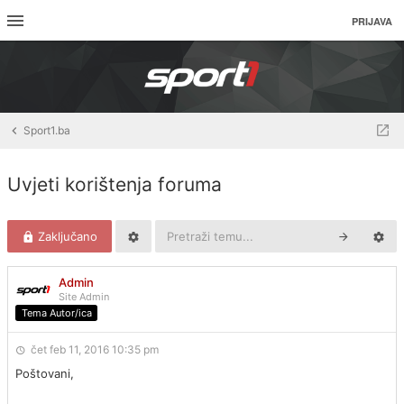
PRIJAVA
Sport1.ba
Uvjeti korištenja foruma
Zaključano
Admin
Site Admin
Tema Autor/ica
čet feb 11, 2016 10:35 pm
Poštovani,