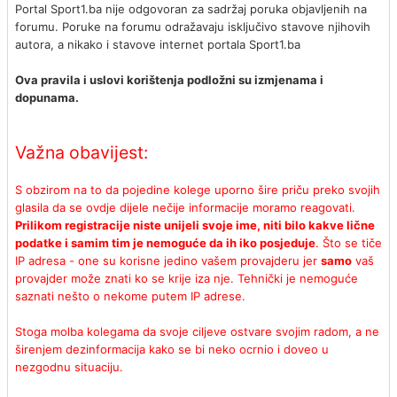
Portal Sport1.ba nije odgovoran za sadržaj poruka objavljenih na
forumu. Poruke na forumu odražavaju isključivo stavove njihovih
autora, a nikako i stavove internet portala Sport1.ba
Ova pravila i uslovi korištenja podložni su izmjenama i
dopunama.
Važna obavijest:
S obzirom na to da pojedine kolege uporno šire priču preko svojih
glasila da se ovdje dijele nečije informacije moramo reagovati.
Prilikom registracije niste unijeli svoje ime, niti bilo kakve lične
podatke i samim tim je nemoguće da ih iko posjeduje
. Što se tiče
IP adresa - one su korisne jedino vašem provajderu jer
samo
vaš
provajder može znati ko se krije iza nje. Tehnički je nemoguće
saznati nešto o nekome putem IP adrese.
Stoga molba kolegama da svoje ciljeve ostvare svojim radom, a ne
širenjem dezinformacija kako se bi neko ocrnio i doveo u
nezgodnu situaciju.