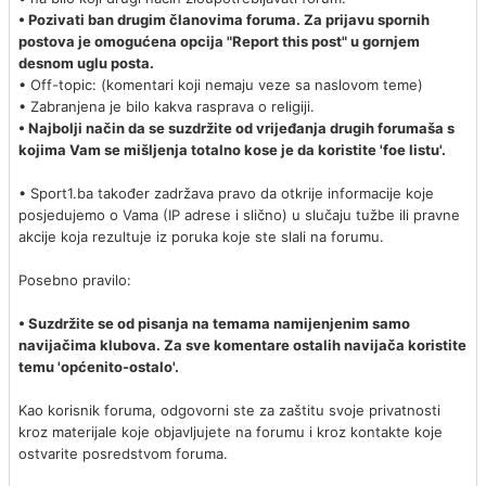
• Pozivati ban drugim članovima foruma. Za prijavu spornih
postova je omogućena opcija "Report this post" u gornjem
desnom uglu posta.
• Off-topic: (komentari koji nemaju veze sa naslovom teme)
• Zabranjena je bilo kakva rasprava o religiji.
• Najbolji način da se suzdržite od vrijeđanja drugih forumaša s
kojima Vam se mišljenja totalno kose je da koristite 'foe listu'.
• Sport1.ba također zadržava pravo da otkrije informacije koje
posjedujemo o Vama (IP adrese i slično) u slučaju tužbe ili pravne
akcije koja rezultuje iz poruka koje ste slali na forumu.
Posebno pravilo:
• Suzdržite se od pisanja na temama namijenjenim samo
navijačima klubova. Za sve komentare ostalih navijača koristite
temu 'općenito-ostalo'.
Kao korisnik foruma, odgovorni ste za zaštitu svoje privatnosti
kroz materijale koje objavljujete na forumu i kroz kontakte koje
ostvarite posredstvom foruma.