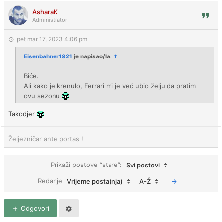
AsharaK
Administrator
pet mar 17, 2023 4:06 pm
Eisenbahner1921
je napisao/la:
↑
Biće.
Ali kako je krenulo, Ferrari mi je već ubio želju da pratim
ovu sezonu
Takodjer
Željezničar ante portas !
Prikaži postove “stare”:
Svi postovi
Redanje
Vrijeme posta(nja)
A-Ž
Odgovori