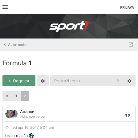
PRIJAVA
Auto-moto
Formula 1
Odgovori
1
2
Анарки
Acta, non verba
ned apr 16, 2017 5:04 pm
bra'o mališa