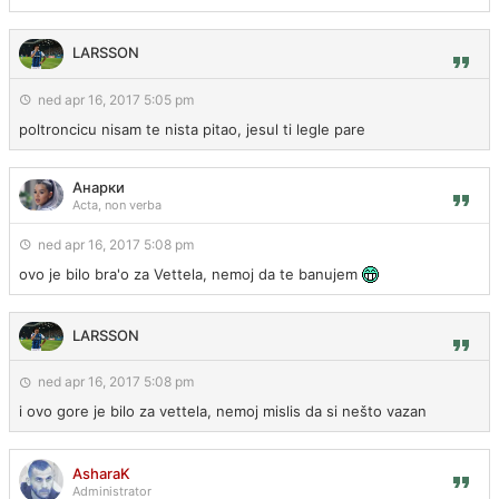
LARSSON
ned apr 16, 2017 5:05 pm
poltroncicu nisam te nista pitao, jesul ti legle pare
Анарки
Acta, non verba
ned apr 16, 2017 5:08 pm
ovo je bilo bra'o za Vettela, nemoj da te banujem
LARSSON
ned apr 16, 2017 5:08 pm
i ovo gore je bilo za vettela, nemoj mislis da si nešto vazan
AsharaK
Administrator