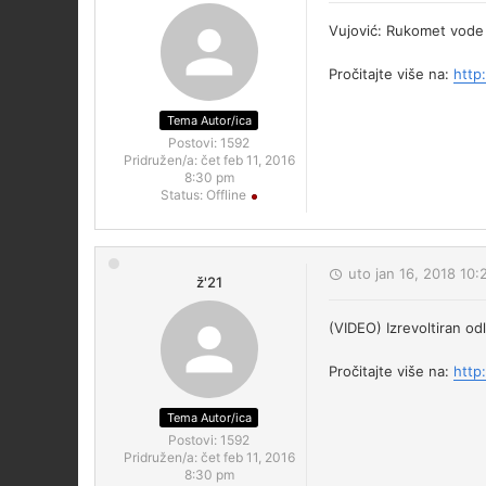
Vujović: Rukomet vode de
Pročitajte više na:
http
Tema Autor/ica
Postovi:
1592
Pridružen/a:
čet feb 11, 2016
8:30 pm
Status:
Offline
uto jan 16, 2018 10
ž'21
(VIDEO) Izrevoltiran od
Pročitajte više na:
http
Tema Autor/ica
Postovi:
1592
Pridružen/a:
čet feb 11, 2016
8:30 pm