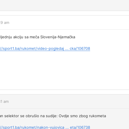
:29 am
ljednju akciju sa meča Slovenija-Njemačka
://sport1.ba/rukomet/video-pogledaj ... cka/106708
31 am
an selektor se obrušio na sudije: Ovdje smo zbog rukometa
://sport1.ba/rukomet/nakon-vujovica ... eta/106738