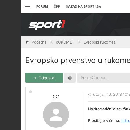
FORUM
ČPP
NAZAD NA SPORT1.BA
Početna
RUKOMET
Evropski rukomet
Evropsko prvenstvo u rukom
Odgovori
uto jan 16, 2018 10
ž'21
Najdramatičnija završn
Pročitajte više na:
http