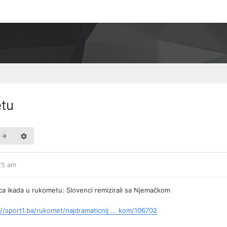
etu
:25 am
ica ikada u rukometu: Slovenci remizirali sa Njemačkom
://sport1.ba/rukomet/najdramaticnij ... kom/106702