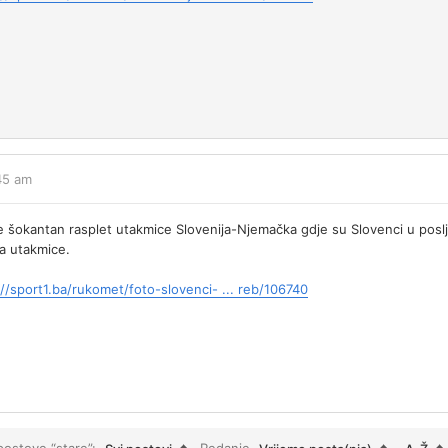
:45 am
je šokantan rasplet utakmice Slovenija-Njemačka gdje su Slovenci u posl
ka utakmice.
://sport1.ba/rukomet/foto-slovenci- ... reb/106740
 postove “stare”:
Redanje