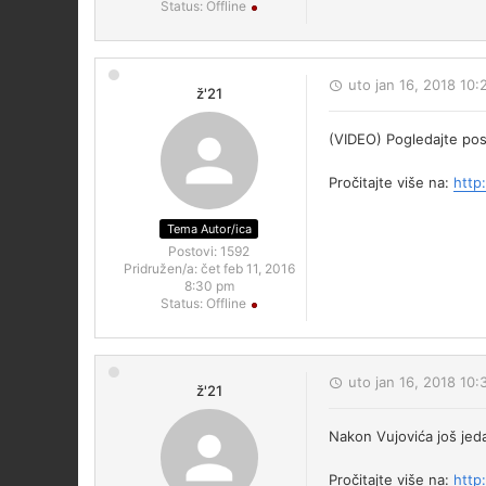
Status:
Offline
uto jan 16, 2018 10
ž'21
(VIDEO) Pogledajte pos
Pročitajte više na:
http
Tema Autor/ica
Postovi:
1592
Pridružen/a:
čet feb 11, 2016
8:30 pm
Status:
Offline
uto jan 16, 2018 10:
ž'21
Nakon Vujovića još jed
Pročitajte više na:
http