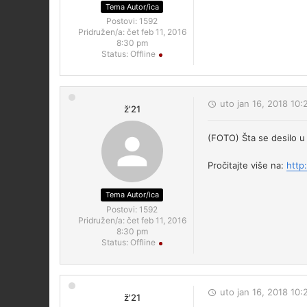
Tema Autor/ica
Postovi:
1592
Pridružen/a:
čet feb 11, 2016
8:30 pm
Status:
Offline
uto jan 16, 2018 10
ž'21
(FOTO) Šta se desilo u
Pročitajte više na:
http
Tema Autor/ica
Postovi:
1592
Pridružen/a:
čet feb 11, 2016
8:30 pm
Status:
Offline
uto jan 16, 2018 10
ž'21