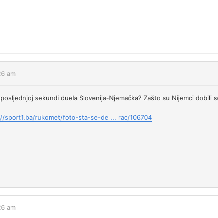
:26 am
 posljednjoj sekundi duela Slovenija-Njemačka? Zašto su Nijemci dobili
://sport1.ba/rukomet/foto-sta-se-de ... rac/106704
:26 am