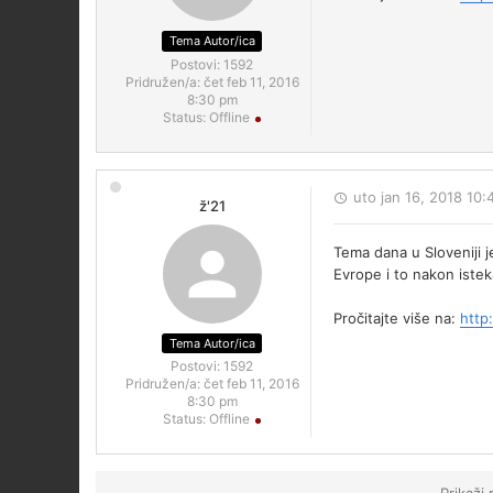
Tema Autor/ica
Postovi:
1592
Pridružen/a:
čet feb 11, 2016
8:30 pm
Status:
Offline
uto jan 16, 2018 10
ž'21
Tema dana u Sloveniji 
Evrope i to nakon iste
Pročitajte više na:
http
Tema Autor/ica
Postovi:
1592
Pridružen/a:
čet feb 11, 2016
8:30 pm
Status:
Offline
Prikaži