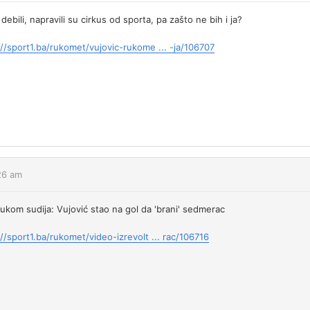
bili, napravili su cirkus od sporta, pa zašto ne bih i ja?
://sport1.ba/rukomet/vujovic-rukome ... -ja/106707
:26 am
lukom sudija: Vujović stao na gol da 'brani' sedmerac
://sport1.ba/rukomet/video-izrevolt ... rac/106716