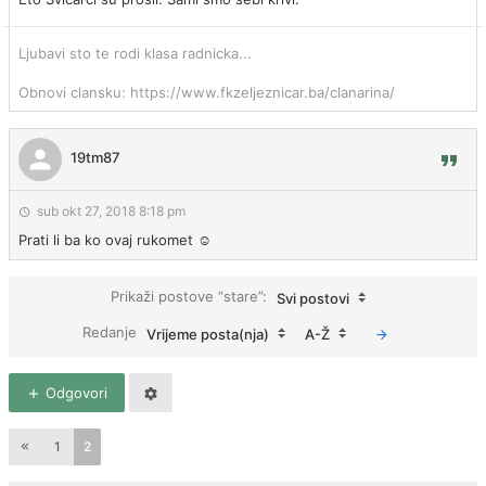
Ljubavi sto te rodi klasa radnicka...
Obnovi clansku: https://www.fkzeljeznicar.ba/clanarina/
19tm87
sub okt 27, 2018 8:18 pm
Prati li ba ko ovaj rukomet ☺
Prikaži postove “stare”:
Svi postovi
Redanje
Vrijeme posta(nja)
A-Ž
Odgovori
1
2