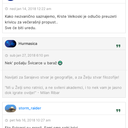
ned jan 14, 2018 12:22 am
Kako nezvanično saznajemo, Krste Velkoski je odlučio preuzeti
krivicu za večerašnji propust..
Sve će biti uredu.
Hurmasica
sub jan 27, 2018 6:10 pm
Nek' pošalju Švicarce u baraž
Navijati za Sarajevo stvar je geografije, a za Želju stvar filozofije!
"Mi u Želji smo ratnici, a ne svileni akademci, i to nek vam je jasno
dok igrate ovdje!" - Milan Ribar
storm_raider
pet feb 16, 2018 10:27 am
Eto Svicarci su prosli. Sami smo sebi krivi.