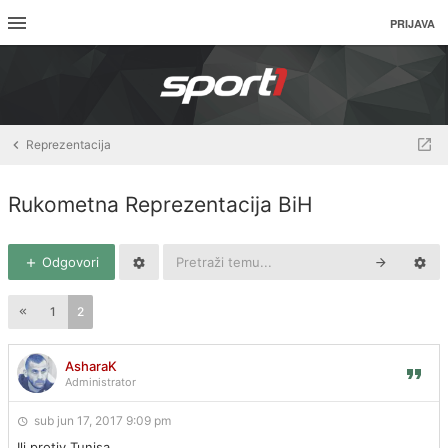
PRIJAVA
Reprezentacija
Rukometna Reprezentacija BiH
Odgovori
1
2
AsharaK
Administrator
sub jun 17, 2017 9:09 pm
Ili protiv Tunisa