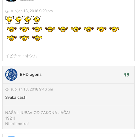
Moderator
sub jan 13, 2018 9:29 pm
イビチャ・オシム
BHDragons
sub jan 13, 2018 9:46 pm
Svaka čast!
NAŠA LJUBAV OD ZAKONA JAČA!
1921!
Ni milimetra!