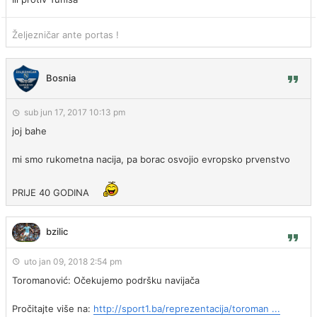
Željezničar ante portas !
Bosnia
sub jun 17, 2017 10:13 pm
joj bahe
mi smo rukometna nacija, pa borac osvojio evropsko prvenstvo
PRIJE 40 GODINA
bzilic
uto jan 09, 2018 2:54 pm
Toromanović: Očekujemo podršku navijača
Pročitajte više na:
http://sport1.ba/reprezentacija/toroman ...