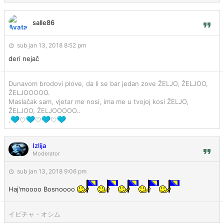
salle86
sub jan 13, 2018 8:52 pm
deri nejač
Dunavom brodovi plove, da li se bar jedan zove ŽELJO, ŽELJOO,
ŽELJOOOOO.
Maslačak sam, vjetar me nosi, ima me u tvojoj kosi ŽELJO,
ŽELJOO, ŽELJOOOOO..
.
🤍
🤍
🤍
Izlija
Moderator
sub jan 13, 2018 9:06 pm
Haj'moooo Bosnoooo
イビチャ・オシム