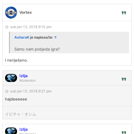
Vortex
sub jan 13, 2018 9:10 pm
AsharaK
je napisao/la:
↑
Samo nam pobjeda igra?
I neriješeno.
Izlija
Moderator
sub jan 13, 2018 9:27 pm
hajdeeeeee
イビチャ・オシム
Izlija