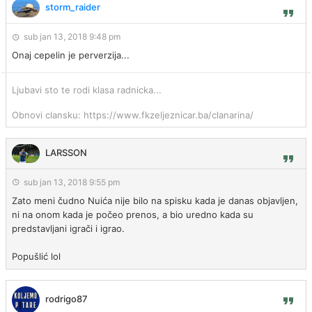
storm_raider
sub jan 13, 2018 9:48 pm
Onaj cepelin je perverzija...
Ljubavi sto te rodi klasa radnicka...
Obnovi clansku: https://www.fkzeljeznicar.ba/clanarina/
LARSSON
sub jan 13, 2018 9:55 pm
Zato meni čudno Nuića nije bilo na spisku kada je danas objavljen,
ni na onom kada je počeo prenos, a bio uredno kada su
predstavljani igrači i igrao.
Popušlić lol
rodrigo87