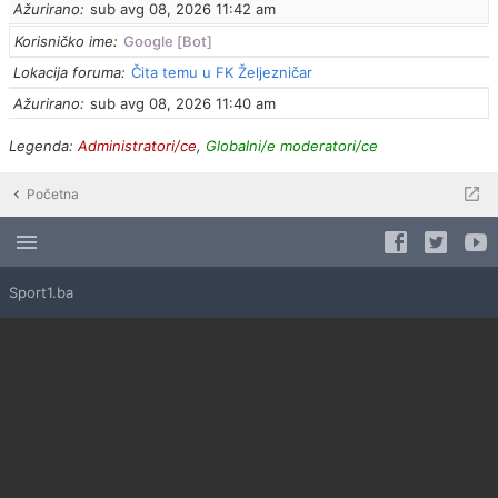
Ažurirano
sub avg 08, 2026 11:42 am
Korisničko ime
Google [Bot]
Lokacija foruma
Čita temu u FK Željezničar
Ažurirano
sub avg 08, 2026 11:40 am
Legenda:
Administratori/ce
,
Globalni/e moderatori/ce
Početna
Sport1.ba