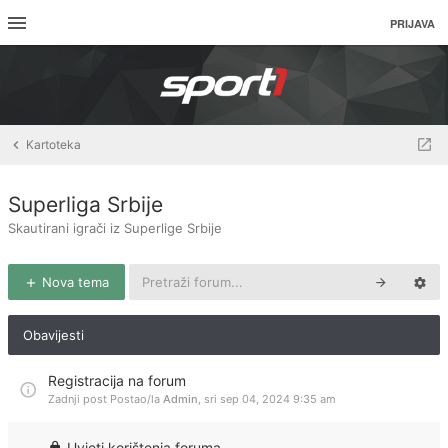
PRIJAVA
Kartoteka
Superliga Srbije
Skautirani igrači iz Superlige Srbije
Nova tema
Obavijesti
Registracija na forum
Zadnji post Postao/la
Admin
,
sri sep 04, 2024 9:35 am
Uvjeti korištenja foruma