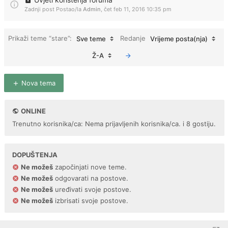
Zadnji post Postao/la
Admin
,
čet feb 11, 2016 10:35 pm
Prikaži teme “stare”:
Redanje
Sve teme
Vrijeme posta(nja)
Ž-A
Nova tema
ONLINE
Trenutno korisnika/ca: Nema prijavljenih korisnika/ca. i 8 gostiju.
DOPUŠTENJA
Ne možeš
započinjati nove teme.
Ne možeš
odgovarati na postove.
Ne možeš
uređivati svoje postove.
Ne možeš
izbrisati svoje postove.