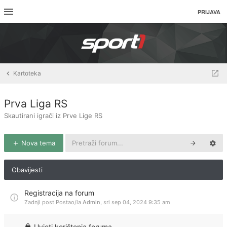
PRIJAVA
Kartoteka
Prva Liga RS
Skautirani igrači iz Prve Lige RS
Nova tema
Obavijesti
Registracija na forum
Zadnji post Postao/la
Admin
,
sri sep 04, 2024 9:35 am
Uvjeti korištenja foruma