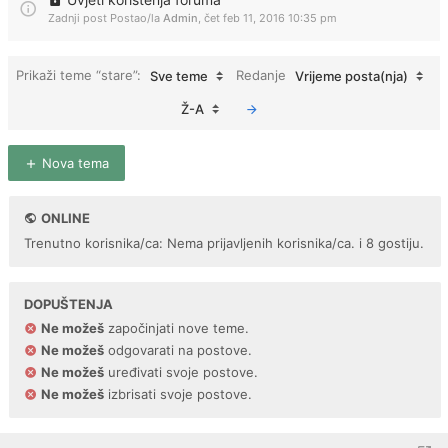
Zadnji post Postao/la
Admin
,
čet feb 11, 2016 10:35 pm
Prikaži teme “stare”:
Redanje
Sve teme
Vrijeme posta(nja)
Ž-A
Nova tema
ONLINE
Trenutno korisnika/ca: Nema prijavljenih korisnika/ca. i 8 gostiju.
DOPUŠTENJA
Ne možeš
započinjati nove teme.
Ne možeš
odgovarati na postove.
Ne možeš
uređivati svoje postove.
Ne možeš
izbrisati svoje postove.