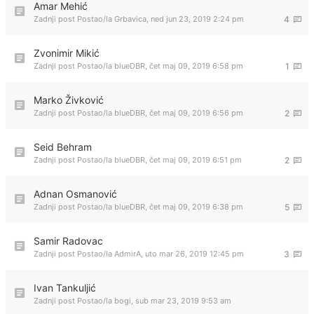
Amar Mehić
Zadnji post Postao/la
Grbavica
,
ned jun 23, 2019 2:24 pm
4
Zvonimir Mikić
Zadnji post Postao/la
blueDBR
,
čet maj 09, 2019 6:58 pm
1
Marko Živković
Zadnji post Postao/la
blueDBR
,
čet maj 09, 2019 6:56 pm
2
Seid Behram
Zadnji post Postao/la
blueDBR
,
čet maj 09, 2019 6:51 pm
2
Adnan Osmanović
Zadnji post Postao/la
blueDBR
,
čet maj 09, 2019 6:38 pm
5
Samir Radovac
Zadnji post Postao/la
AdmirA
,
uto mar 26, 2019 12:45 pm
3
Ivan Tankuljić
Zadnji post Postao/la
bogi
,
sub mar 23, 2019 9:53 am