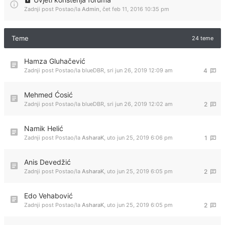
Zadnji post Postao/la
Admin
,
čet feb 11, 2016 10:35 pm
Teme
24 teme
Hamza Gluhačević
Zadnji post Postao/la
blueDBR
,
sri jun 26, 2019 12:09 am
4
Mehmed Ćosić
Zadnji post Postao/la
blueDBR
,
sri jun 26, 2019 12:02 am
2
Namik Helić
Zadnji post Postao/la
AsharaK
,
uto jun 25, 2019 6:06 pm
1
Anis Devedžić
Zadnji post Postao/la
AsharaK
,
uto jun 25, 2019 6:05 pm
2
Edo Vehabović
Zadnji post Postao/la
AsharaK
,
uto jun 25, 2019 6:05 pm
2