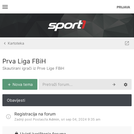
PRIJAVA
Kartoteka
Prva Liga FBiH
Skautirani igrači iz Prve Lige FBiH
Nova tema
Obavijesti
Registracija na forum
Zadnji post Postao/la
Admin
,
sri sep 04, 2024 9:35 am
Uvjeti korištenja foruma