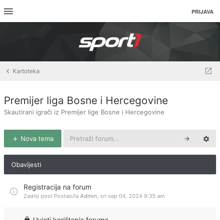
PRIJAVA
Kartoteka
Premijer liga Bosne i Hercegovine
Skautirani igrači iz Premijer lige Bosne i Hercegovine
Nova tema
Obavijesti
Registracija na forum
Zadnji post Postao/la
Admin
,
sri sep 04, 2024 9:35 am
Uvjeti korištenja foruma