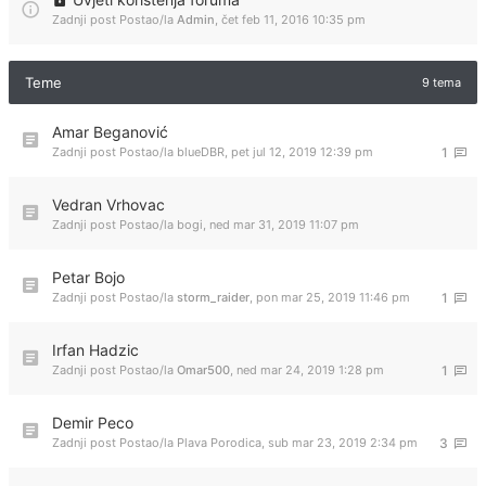
Zadnji post Postao/la
Admin
,
čet feb 11, 2016 10:35 pm
Teme
9 tema
Amar Beganović
Zadnji post Postao/la
blueDBR
,
pet jul 12, 2019 12:39 pm
1
Vedran Vrhovac
Zadnji post Postao/la
bogi
,
ned mar 31, 2019 11:07 pm
Petar Bojo
Zadnji post Postao/la
storm_raider
,
pon mar 25, 2019 11:46 pm
1
Irfan Hadzic
Zadnji post Postao/la
Omar500
,
ned mar 24, 2019 1:28 pm
1
Demir Peco
Zadnji post Postao/la
Plava Porodica
,
sub mar 23, 2019 2:34 pm
3