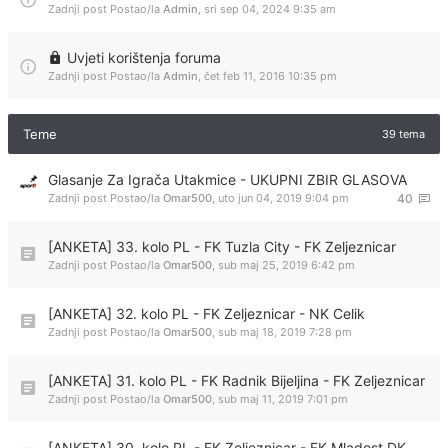
Zadnji post Postao/la
Admin
,
sri sep 04, 2024 9:35 am
Uvjeti korištenja foruma
Zadnji post Postao/la
Admin
,
čet feb 11, 2016 10:35 pm
Teme
39 tema
Glasanje Za Igrača Utakmice - UKUPNI ZBIR GLASOVA
Zadnji post Postao/la
Omar500
,
uto jun 04, 2019 9:04 pm
40
[ANKETA] 33. kolo PL - FK Tuzla City - FK Zeljeznicar
Zadnji post Postao/la
Omar500
,
sub maj 25, 2019 6:42 pm
[ANKETA] 32. kolo PL - FK Zeljeznicar - NK Celik
Zadnji post Postao/la
Omar500
,
sub maj 18, 2019 7:28 pm
[ANKETA] 31. kolo PL - FK Radnik Bijeljina - FK Zeljeznicar
Zadnji post Postao/la
Omar500
,
sub maj 11, 2019 7:01 pm
[ANKETA] 30. kolo PL - FK Zeljeznicar - FK Mladost DK