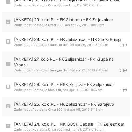
Zadnji post Postao/la
Omar500
,
ned maj 05, 2019 9:58 pm
[ANKETA] 29. kolo PL - FK Sloboda - FK Zeljeznicar
Zadnji post Postao/la
Omar500
,
sub apr 27, 2019 10:19 pm
[ANKETA] 28. kolo PL - FK Zeljeznicar - NK Siroki Brijeg
Zadnji post Postao/la
storm_raider
,
čet apr 25, 2019 8:29 am
3
[ANKETA] 27. kolo PL - FK Zeljeznicar - FK Krupa na
Vrbasu
Zadnji post Postao/la
storm_raider
,
ned apr 21, 2019 7:43 am
3
[ANKETA] 26. kolo PL - HSK Zrinjski - FK Zeljeznicar
Zadnji post Postao/la
blueDBR
,
ned apr 14, 2019 11:55 am
1
[ANKETA] 25. kolo PL - FK Zeljeznicar - FK Sarajevo
Zadnji post Postao/la
Omar500
,
pet apr 05, 2019 8:48 pm
[ANKETA] 24. kolo PL - NK GOSK Gabela - FK Zeljeznicar
Zadnji post Postao/la
Omar500
,
ned mar 31, 2019 6:36 pm