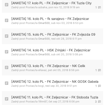
[ANKETA] 17. kolo PL - FK Zeljeznicar - FK Tuzla City
Zadnji post Postao/la
azbaha
,
pon nov 12, 2018 9:19 am
1
[ANKETA] 16. kolo PL - fk sarajevo - FK Zeljeznicar
Zadnji post Postao/la
Omar500
,
sub nov 03, 2018 6:53 pm
[ANKETA] 15. kolo PL - FK Zeljeznicar - FK Zvijezda 09
Zadnji post Postao/la
Omar500
,
ned okt 28, 2018 6:11 pm
[ANKETA] 14. kolo PL - HSK Zrinjski - FK Zeljeznicar
Zadnji post Postao/la
Omar500
,
sub okt 20, 2018 5:08 pm
[ANKETA] 13. kolo PL - FK Zeljeznicar - NK Celik
Zadnji post Postao/la
ellaxaz
,
pet okt 05, 2018 8:56 pm
1
[ANKETA] 12. kolo PL - FK Zeljeznicar - NK GOSK Gabela
Zadnji post Postao/la
bogi
,
ned sep 30, 2018 9:51 pm
1
[ANKETA] 11. kolo PL - FK Zeljeznicar - FK Sloboda Tuzla
Zadnji post Postao/la
19tm87
,
čet sep 27, 2018 6:06 pm
3