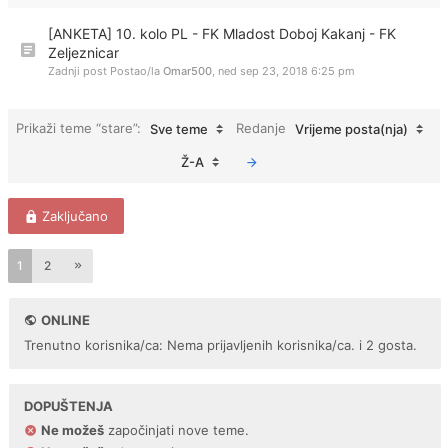
[ANKETA] 10. kolo PL - FK Mladost Doboj Kakanj - FK
Zeljeznicar
Zadnji post Postao/la
Omar500
,
ned sep 23, 2018 6:25 pm
Prikaži teme “stare”:
Redanje
Sve teme
Vrijeme posta(nja)
Ž-A
Zaključano
1
2
ONLINE
Trenutno korisnika/ca: Nema prijavljenih korisnika/ca. i 2 gosta.
DOPUŠTENJA
Ne možeš
započinjati nove teme.