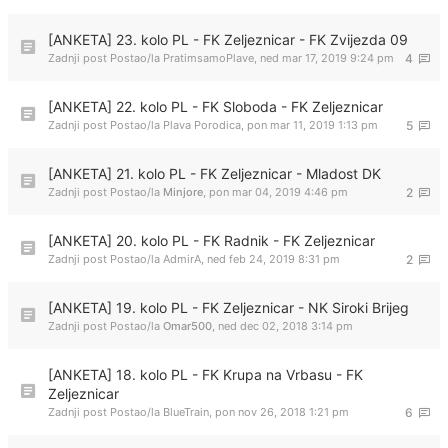
[ANKETA] 23. kolo PL - FK Zeljeznicar - FK Zvijezda 09
Zadnji post Postao/la
PratimsamoPlave
,
ned mar 17, 2019 9:24 pm
4
[ANKETA] 22. kolo PL - FK Sloboda - FK Zeljeznicar
Zadnji post Postao/la
Plava Porodica
,
pon mar 11, 2019 1:13 pm
5
[ANKETA] 21. kolo PL - FK Zeljeznicar - Mladost DK
Zadnji post Postao/la
Minjore
,
pon mar 04, 2019 4:46 pm
2
[ANKETA] 20. kolo PL - FK Radnik - FK Zeljeznicar
Zadnji post Postao/la
AdmirA
,
ned feb 24, 2019 8:31 pm
2
[ANKETA] 19. kolo PL - FK Zeljeznicar - NK Siroki Brijeg
Zadnji post Postao/la
Omar500
,
ned dec 02, 2018 3:14 pm
[ANKETA] 18. kolo PL - FK Krupa na Vrbasu - FK
Zeljeznicar
Zadnji post Postao/la
BlueTrain
,
pon nov 26, 2018 1:21 pm
6