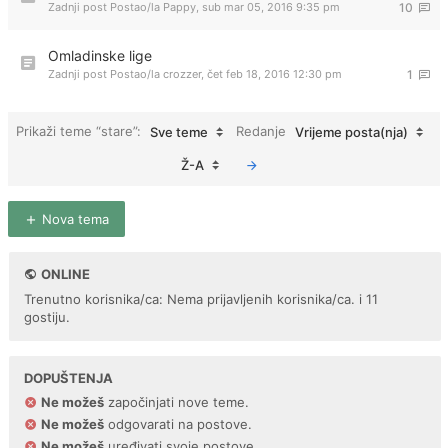
Zadnji post Postao/la
Pappy
,
sub mar 05, 2016 9:35 pm
10
Omladinske lige
Zadnji post Postao/la
crozzer
,
čet feb 18, 2016 12:30 pm
1
Prikaži teme “stare”:
Redanje
Sve teme
Vrijeme posta(nja)
Ž-A
Nova tema
ONLINE
Trenutno korisnika/ca: Nema prijavljenih korisnika/ca. i 11
gostiju.
DOPUŠTENJA
Ne možeš
započinjati nove teme.
Ne možeš
odgovarati na postove.
Ne možeš
uređivati svoje postove.