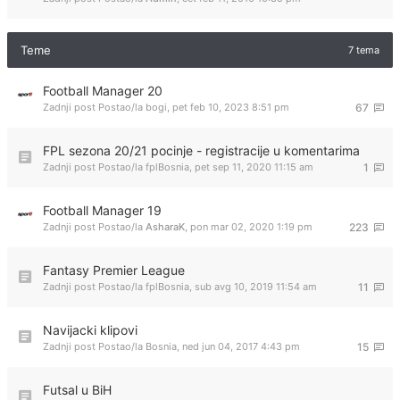
Teme
7 tema
Football Manager 20
Zadnji post Postao/la
bogi
,
pet feb 10, 2023 8:51 pm
67
FPL sezona 20/21 pocinje - registracije u komentarima
Zadnji post Postao/la
fplBosnia
,
pet sep 11, 2020 11:15 am
1
Football Manager 19
Zadnji post Postao/la
AsharaK
,
pon mar 02, 2020 1:19 pm
223
Fantasy Premier League
Zadnji post Postao/la
fplBosnia
,
sub avg 10, 2019 11:54 am
11
Navijacki klipovi
Zadnji post Postao/la
Bosnia
,
ned jun 04, 2017 4:43 pm
15
Futsal u BiH