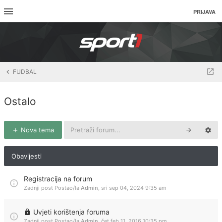
PRIJAVA
FUDBAL
Ostalo
Nova tema
Obavijesti
Registracija na forum
Zadnji post Postao/la
Admin
,
sri sep 04, 2024 9:35 am
Uvjeti korištenja foruma
Zadnji post Postao/la
Admin
,
čet feb 11, 2016 10:35 pm