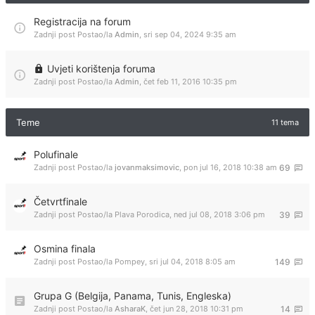
Registracija na forum
Zadnji post Postao/la
Admin
,
sri sep 04, 2024 9:35 am
Uvjeti korištenja foruma
Zadnji post Postao/la
Admin
,
čet feb 11, 2016 10:35 pm
Teme
11 tema
Polufinale
Zadnji post Postao/la
jovanmaksimovic
,
pon jul 16, 2018 10:38 am
69
Četvrtfinale
Zadnji post Postao/la
Plava Porodica
,
ned jul 08, 2018 3:06 pm
39
Osmina finala
Zadnji post Postao/la
Pompey
,
sri jul 04, 2018 8:05 am
149
Grupa G (Belgija, Panama, Tunis, Engleska)
Zadnji post Postao/la
AsharaK
,
čet jun 28, 2018 10:31 pm
14