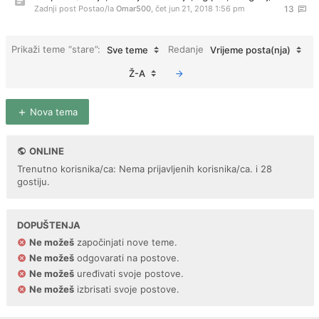
Zadnji post Postao/la
Omar500
,
čet jun 21, 2018 1:56 pm
13
Prikaži teme “stare”:
Redanje
Sve teme
Vrijeme posta(nja)
Ž-A
Nova tema
ONLINE
Trenutno korisnika/ca: Nema prijavljenih korisnika/ca. i 28
gostiju.
DOPUŠTENJA
Ne možeš
započinjati nove teme.
Ne možeš
odgovarati na postove.
Ne možeš
uređivati svoje postove.
Ne možeš
izbrisati svoje postove.