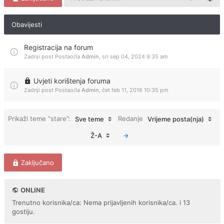
Obavijesti
Registracija na forum
Zadnji post Postao/la
Admin
,
sri sep 04, 2024 9:35 am
Uvjeti korištenja foruma
Zadnji post Postao/la
Admin
,
čet feb 11, 2016 10:35 pm
Prikaži teme “stare”:
Redanje
Sve teme
Vrijeme posta(nja)
Ž-A
Zaključano
ONLINE
Trenutno korisnika/ca: Nema prijavljenih korisnika/ca. i 13
gostiju.