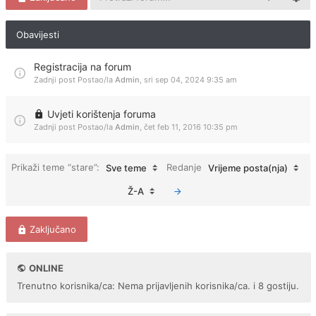
Obavijesti
Registracija na forum
Zadnji post Postao/la
Admin
,
sri sep 04, 2024 9:35 am
Uvjeti korištenja foruma
Zadnji post Postao/la
Admin
,
čet feb 11, 2016 10:35 pm
Prikaži teme “stare”:
Redanje
Sve teme
Vrijeme posta(nja)
Ž-A
Zaključano
ONLINE
Trenutno korisnika/ca: Nema prijavljenih korisnika/ca. i 8 gostiju.