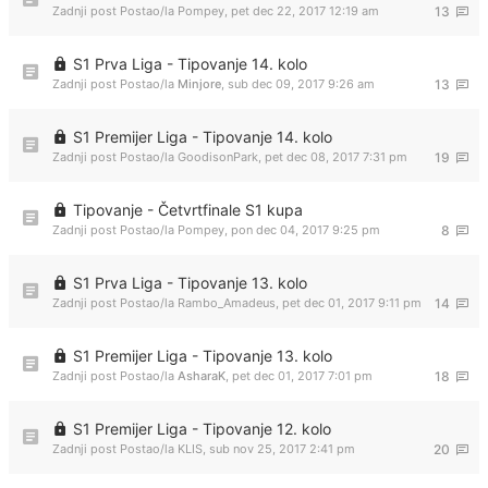
Zadnji post Postao/la
Pompey
,
pet dec 22, 2017 12:19 am
13
S1 Prva Liga - Tipovanje 14. kolo
Zadnji post Postao/la
Minjore
,
sub dec 09, 2017 9:26 am
13
S1 Premijer Liga - Tipovanje 14. kolo
Zadnji post Postao/la
GoodisonPark
,
pet dec 08, 2017 7:31 pm
19
Tipovanje - Četvrtfinale S1 kupa
Zadnji post Postao/la
Pompey
,
pon dec 04, 2017 9:25 pm
8
S1 Prva Liga - Tipovanje 13. kolo
Zadnji post Postao/la
Rambo_Amadeus
,
pet dec 01, 2017 9:11 pm
14
S1 Premijer Liga - Tipovanje 13. kolo
Zadnji post Postao/la
AsharaK
,
pet dec 01, 2017 7:01 pm
18
S1 Premijer Liga - Tipovanje 12. kolo
Zadnji post Postao/la
KLIS
,
sub nov 25, 2017 2:41 pm
20