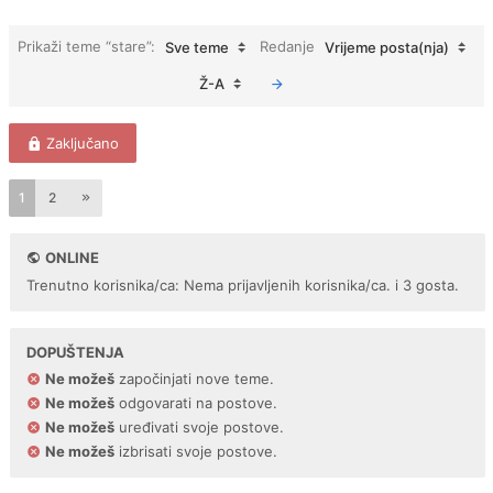
Prikaži teme “stare”:
Redanje
Sve teme
Vrijeme posta(nja)
Ž-A
Zaključano
1
2
ONLINE
Trenutno korisnika/ca: Nema prijavljenih korisnika/ca. i 3 gosta.
DOPUŠTENJA
Ne možeš
započinjati nove teme.
Ne možeš
odgovarati na postove.
Ne možeš
uređivati svoje postove.
Ne možeš
izbrisati svoje postove.