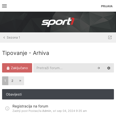
PRIJAVA
Sezona 1
Tipovanje - Arhiva
Zaključano
1
2
Obavijesti
Registracija na forum
Zadnji post Postao/la
Admin
,
sri sep 04, 2024 9:35 am