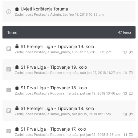
Uvjeti korištenja foruma
Zadnji post Postao/la
Admin
,
čet feb 11, 2016 10:35 pm
Teme
47 tema
S1 Premijer Liga - Tipovanje 19. kolo
Zadnji post Postao/la
samo_plavo
,
sub jan 27, 2018 3:15 pm
17
S1 Prva Liga - Tipovanje 19. kolo
Zadnji post Postao/la
Rodom s mejtaša
,
sub jan 27, 2018 11:27 am
10
S1 Prva Liga - Tipovanje 18. kolo
Zadnji post Postao/la
Rodom s mejtaša
,
pet jan 19, 2018 10:46 pm
12
S1 Premijer Liga - Tipovanje 18. kolo
Zadnji post Postao/la
samo_plavo
,
pet jan 19, 2018 8:21 pm
18
S1 Prva Liga - Tipovanje 17. kolo
Zadnji post Postao/la
Rodom s mejtaša
,
pet jan 12, 2018 8:26 pm
11