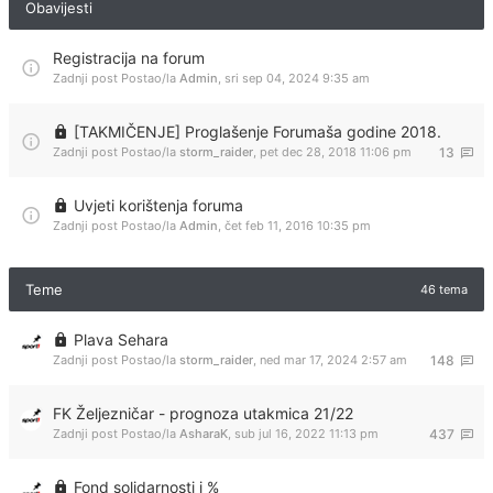
Obavijesti
Registracija na forum
Zadnji post Postao/la
Admin
,
sri sep 04, 2024 9:35 am
[TAKMIČENJE] Proglašenje Forumaša godine 2018.
Zadnji post Postao/la
storm_raider
,
pet dec 28, 2018 11:06 pm
13
Uvjeti korištenja foruma
Zadnji post Postao/la
Admin
,
čet feb 11, 2016 10:35 pm
Teme
46 tema
Plava Sehara
Zadnji post Postao/la
storm_raider
,
ned mar 17, 2024 2:57 am
148
FK Željezničar - prognoza utakmica 21/22
Zadnji post Postao/la
AsharaK
,
sub jul 16, 2022 11:13 pm
437
Fond solidarnosti i %