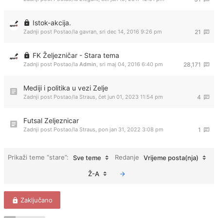
Istok-akcija.
Zadnji post Postao/la
gavran
,
sri dec 14, 2016 9:26 pm
21
FK Željezničar - Stara tema
Zadnji post Postao/la
Admin
,
sri maj 04, 2016 6:40 pm
28,171
Mediji i politika u vezi Zelje
Zadnji post Postao/la
Straus
,
čet jun 01, 2023 11:54 pm
4
Futsal Zeljeznicar
Zadnji post Postao/la
Straus
,
pon jan 31, 2022 3:08 pm
1
Prikaži teme “stare”:
Redanje
Sve teme
Vrijeme posta(nja)
Ž-A
Zaključano