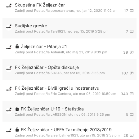
Skupstina FK Željezničar
Zadnji post Postao/la
ponosannavas
,
ned jan 12, 2020 11:02 am
17
Sudijske greske
Zadnji post Postao/la
Tare1921
,
ned sep 15, 2019 5:28 pm
7
Željezničar - Pitanja #1
Zadnji post Postao/la
AsharaK
,
uto maj 21, 2019 8:39 pm
39
FK Željezničar - Opšte diskusije
Zadnji post Postao/la
Suki46
,
pet apr 05, 2019 3:56 pm
107
FK Željezničar - Bivši igrači u inostranstvu
Zadnji post Postao/la
Eric Cantona
,
uto mar 05, 2019 10:50 am
340
FK Željezničar U-19 - Statistika
Zadnji post Postao/la
LARSSON
,
uto nov 06, 2018 9:25 pm
6
FK Željezničar - UEFA Takmičenje 2018/2019
Zadnji post Postao/la
Eisenbahner1921
,
uto jun 19, 2018 3:53 pm
28