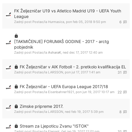
FK Željezničar U19 vs Atletico Madrid U19 - UEFA Youth
League
Zadnji post Postao/la
Hurmasica
,
pon feb 05, 2018 9:50 pm
6
[TAKMIČENJE] FORUMAŠ GODINE - 2017 - arctg
pobjednik
Zadnji post Postao/la
AsharaK
,
ned dec 17, 2017 12:40 am
FK Željezničar v AIK Fotboll - 2. pretkolo kvalifikacija EL
Zadnji post Postao/la
LARSSON
,
pon jul 17, 2017 1:41 am
31
FK Željezničar - UEFA Europa League 2017/18
Zadnji post Postao/la
Eisenbahner1921
,
pon jun 19, 2017 10:17 am
22
Zimske pripreme 2017.
Zadnji post Postao/la
LARSSON
,
ned feb 19, 2017 5:39 pm
8
Stream za Ljepoticu Zvanu "ISTOK"
Zadnji post Postao/la
Elegant
,
čet jan 19, 2017 12:01 pm
31