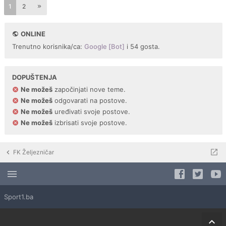
1
2
ONLINE
Trenutno korisnika/ca:
Google [Bot]
i 54 gosta.
DOPUŠTENJA
Ne možeš
započinjati nove teme.
Ne možeš
odgovarati na postove.
Ne možeš
uređivati svoje postove.
Ne možeš
izbrisati svoje postove.
FK Željezničar
Sport1.ba