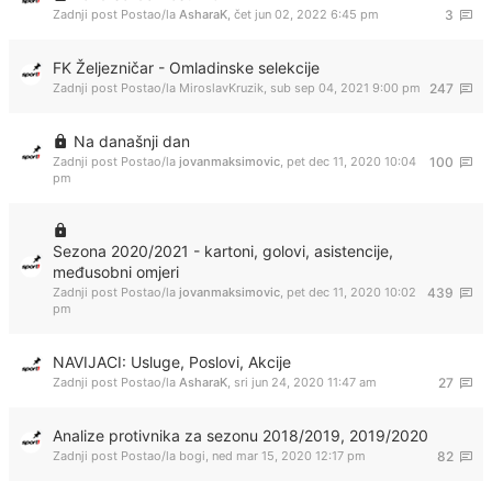
Zadnji post Postao/la
AsharaK
,
čet jun 02, 2022 6:45 pm
3
FK Željezničar - Omladinske selekcije
Zadnji post Postao/la
MiroslavKruzik
,
sub sep 04, 2021 9:00 pm
247
Na današnji dan
Zadnji post Postao/la
jovanmaksimovic
,
pet dec 11, 2020 10:04
100
pm
Sezona 2020/2021 - kartoni, golovi, asistencije,
međusobni omjeri
Zadnji post Postao/la
jovanmaksimovic
,
pet dec 11, 2020 10:02
439
pm
NAVIJACI: Usluge, Poslovi, Akcije
Zadnji post Postao/la
AsharaK
,
sri jun 24, 2020 11:47 am
27
Analize protivnika za sezonu 2018/2019, 2019/2020
Zadnji post Postao/la
bogi
,
ned mar 15, 2020 12:17 pm
82